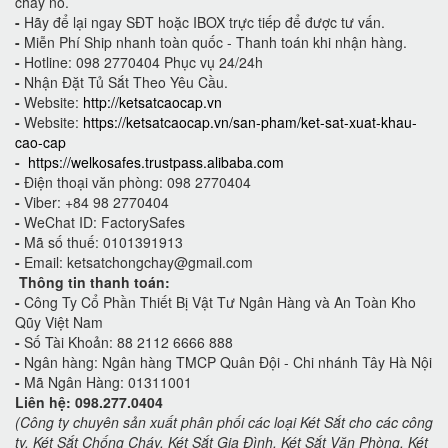
cháy nổ.
-
Hãy để lại ngay SĐT hoặc IBOX trực tiếp để được tư vấn.
-
Miễn Phí Ship nhanh toàn quốc - Thanh toán khi nhận hàng.
-
Hotline: 098 2770404 Phục vụ 24/24h
-
Nhận Đặt Tủ Sắt Theo Yêu Cầu.
-
Website:
http://ketsatcaocap.vn
-
Website:
https://ketsatcaocap.vn/san-pham/ket-sat-xuat-khau-
cao-cap
-
https://welkosafes.trustpass.alibaba.com
-
Điện thoại văn phòng: 098 2770404
-
Viber: +84 98 2770404
-
WeChat ID: FactorySafes
-
Mã số thuế: 0101391913
-
Email: ketsatchongchay@gmail.com
Thông tin thanh toán:
-
Công Ty Cổ Phần Thiết Bị Vật Tư Ngân Hàng và An Toàn Kho
Qũy Việt Nam
-
Số Tài Khoản: 88 2112 6666 888
-
Ngân hàng: Ngân hàng TMCP Quân Đội - Chi nhánh Tây Hà Nội
-
Mã Ngân Hàng: 01311001
Liên hệ: 098.277.0404
(Công ty chuyên sản xuất phân phối các loại Két Sắt cho các công
ty, Két Sắt Chống Cháy, Két Sắt Gia Đình, Két Sắt Văn Phòng, Két