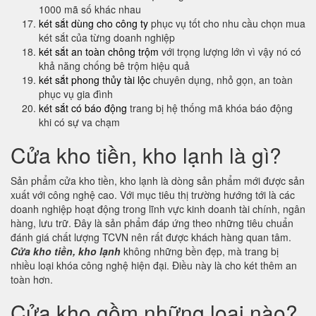
1000 mã số khác nhau
két sắt dùng cho công ty
phục vụ tốt cho nhu cầu chọn mua
két sắt của từng doanh nghiệp
két sắt an toàn chông trộm
với trọng lượng lớn vì vậy nó có
khả năng chống bê trộm hiệu quả
két sắt phong thủy tài lộc
chuyên dụng, nhỏ gọn, an toàn
phục vụ gia đình
két sắt có báo động
trang bị hệ thống mã khóa báo động
khi có sự va chạm
Cửa kho tiền, kho lạnh là gì?
Sản phẩm cửa kho tiền, kho lạnh là dòng sản phẩm mới được sản
xuất với công nghệ cao. Với mục tiêu thị trường hướng tới là các
doanh nghiệp hoạt động trong lĩnh vực kinh doanh tài chính, ngân
hàng, lưu trữ. Đây là sản phẩm đáp ứng theo những tiêu chuẩn
đánh giá chất lượng TCVN nên rất được khách hàng quan tâm.
Cửa kho tiền, kho lạnh
không những bền đẹp, mà trang bị
nhiều loại khóa công nghệ hiện đại. Điều này là cho két thêm an
toàn hơn.
Cửa kho gồm những loại nào?