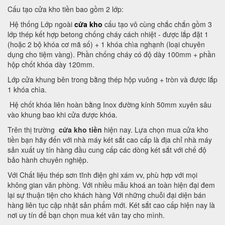
Cấu tạo cửa kho tiền bao gồm 2 lớp:
Hệ thống Lớp ngoài
cửa kho
cấu tạo vô cùng chắc chắn gồm 3
lớp thép kết hợp betong chống cháy cách nhiệt - được lắp đặt 1
(hoặc 2 bộ khóa cơ mã số) + 1 khóa chìa nghạnh (loại chuyên
dụng cho tiệm vàng). Phần chống cháy có độ dày 100mm + phần
hộp chốt khóa dày 120mm.
Lớp cửa khung bên trong bằng thép hộp vuông + tròn và được lắp
1 khóa chìa.
Hệ chốt khóa liên hoàn bằng Inox đường kính 50mm xuyên sâu
vào khung bao khi cửa được khóa.
Trên thị trường
cửa kho tiền
hiện nay. Lựa chọn mua cửa kho
tiền bạn hãy đến với nhà máy két sắt cao cấp là địa chỉ nhà máy
sản xuất uy tín hàng đầu cung cấp các dòng két sắt với chế độ
bảo hành chuyên nghiệp.
Với Chất liệu thép sơn tĩnh điện ghi xám vv, phù hợp với mọi
không gian văn phòng. Với nhiều mẫu khoá an toàn hiện đại đem
lại sự thuận tiện cho khách hàng Với những chuỗi đại diện bán
hàng liên tục cập nhật sản phẩm mới. Két sắt cao cấp hiện nay là
nơi uy tín để bạn chọn mua két vân tay cho mình.