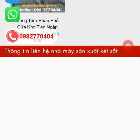
Trung Tâm Phân Phối
Cửa Kho Tiền Ngân
Hàng sản xuất tại Hà
0982770404
Nội
back
to
top