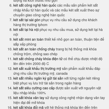
lượng và kích thước nhỏ gọn
két sắt công nghệ hàn quốc
các mẫu sản phẩm két sắt
nhập khẩu từ hàn quốc và các mẫu két sắt xuất theo sự
chuyển giao công nghệ hàn quốc
két sắt tại sài gòn
phục vụ nhu cầu sử dụng cho khách
hàng thị trường tphcm
két sắt tại hà nội
phục vụ nhu cầu mua, sử dụng két tại hà
nội
két sắt mini an toàn
thiết kế nhỏ gọn an toàn, thuận tiện để
sắp xếp phòng
két sắt an toàn chống cháy
trang bị hệ thống mã khóa
chống trộm, chống sao chép
két sắt chống cháy khóa điện tử
có thể chịu được nhiệt độ
lên đến trên 2000 độ C
két sắt xuất khẩu thị trường mỹ
sản phẩm xuất khẩu đáp
ứng nhu cầu thị trường mỹ, canada
két sắt nhiều ngăn ký gửi tài sản
với từng ngăn két riêng
biệt phục vụ lưu trữ tài sản trong ngân hàng
két sắt siêu cường cao cấp
được sản xuất với nguyên vật
liệu nhập khẩu 100%
két sắt khóa vân tay
sử dụng công nghệ nhận dạng vân tay
hiện đại để mở khóa
két sắt khóa đổi mã
với hệ thống mã khóa lên đến trên