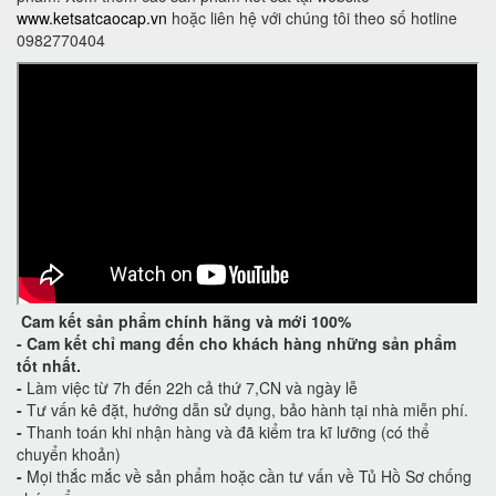
www.ketsatcaocap.vn
hoặc liên hệ với chúng tôi theo số hotline
0982770404
Cam kết
sản phẩm chính hãng và mới 100%
-
Cam kết
chỉ mang đến cho khách hàng những sản phẩm
tốt nhất.
-
Làm việc từ 7h đến 22h cả thứ 7,CN và ngày lễ
-
Tư vấn kê đặt, hướng dẫn sử dụng, bảo hành tại nhà miễn phí.
-
Thanh toán khi nhận hàng và đã kiểm tra kĩ lưỡng (có thể
chuyển khoản)
-
Mọi thắc mắc về sản phẩm hoặc cần tư vấn về Tủ Hồ Sơ chống