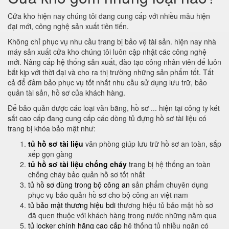
Cửa kho hiện nay chúng tôi đang cung cấp với nhiều mẫu hiện
đại mới, công nghệ sản xuất tiên tiến.
Không chỉ phục vụ nhu cầu trang bị bảo vệ tài sản. hiện nay nhà
máy sản xuất cửa kho chúng tôi luôn cập nhật các công nghệ
mới. Nâng cấp hệ thống sản xuất, đào tạo công nhân viên để luôn
bắt kịp với thời đại và cho ra thị trường những sản phẩm tốt. Tất
cả để đảm bảo phục vụ tốt nhất nhu cầu sử dụng lưu trữ, bảo
quản tài sản, hồ sơ của khách hàng.
Để bảo quản được các loại văn bằng, hồ sơ ... hiện tại công ty két
sắt cao cấp đang cung cấp các dòng tủ đựng hồ sơ tài liệu có
trang bị khóa bảo mật như:
tủ hồ sơ tài liệu
văn phòng giúp lưu trữ hồ sơ an toàn, sắp
xếp gọn gàng
tủ hồ sơ tài liệu chống cháy
trang bị hệ thống an toàn
chống cháy bảo quản hồ sơ tốt nhất
tủ hồ sơ dùng trong bộ công an
sản phẩm chuyên dụng
phục vụ bảo quản hồ sơ cho bộ công an việt nam
tủ bảo mật thương hiệu bdi
thương hiệu tủ bảo mật hồ sơ
đã quen thuộc với khách hàng trong nước những năm qua
tủ locker chính hãng cao cấp
hệ thống tủ nhiều ngăn có