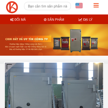
ĐỔI MÃ
SẢN PHẨM
ĐẠI LÝ