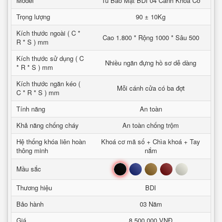
Model
Tủ Bảo Mật BDI 04 Cánh Khoá Cơ
Trọng lượng
90 ± 10Kg
Kích thước ngoài ( C *
Cao 1.800 * Rộng 1000 * Sâu 500
R * S ) mm
Kích thước sử dụng ( C
Nhiều ngăn đựng hồ sơ dễ dàng
* R * S ) mm
Kích thước ngăn kéo (
Mỗi cánh cửa có ba đợt
C * R * S ) mm
Tính năng
An toàn
Khả năng chống cháy
An toàn chống trộm
Hệ thống khóa liên hoàn
Khoá cơ mã số + Chìa khoá + Tay
thông minh
nắm
Đen
Xanh
Nâu
Đỏ
Trắng
Mầu sắc
Thương hiệu
BDI
Bảo hành
03 Năm
Giá
8.500.000 VNĐ