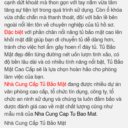
cạnh dứt khoát mà thon gọn với tay nắm vừa tầm
tăng sự tiện lợi trong quá trình sử dụng. Còn ổ khóa
vừa chắc chắn mà thanh thoát, đôí với bản lề bên
ngoài nổi lên tôn vẻ chuyên nghiệp của tủ hồ sơ.
Đặc biệt
với phần chân nổi nâng tủ bảo mật cao lên
khỏi mặt đất giúp bạn di chuyển tủ dễ dàng hơn,
tránh cho việc hơi ẩm gây hoen rỉ đáy tủ. Tủ Bảo
Mật đẹp đến từng đường nét uốn lượn tinh xảo, có
độ bền lâu dài và có nhiều tính năng nổi bật, Tủ Bảo
Mật Cao Cấp sẽ là lựa chọn hoàn hảo cho phòng
làm việc của bạn.
Nhà Cung Cấp Tủ Bảo Mật
đang được nhiều dự án
văn phòng cao cấp, tổ chức tín dụng, công ty, tổ
chức an ninh sử dụng và chúng ta luôn đảm bảo và
dược đánh giá cao về mặt chất lượng cũng như
mẫu mã của
Nha Cung Cap Tu Bao Mat
.
Nhà Cung Cấp Tủ Bảo Mật