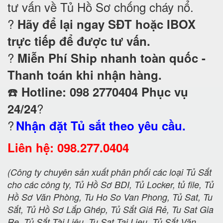
tư vấn về Tủ Hồ Sơ chống cháy nổ
.
?
Hãy để lại ngay SĐT hoặc IBOX
trực tiếp để được tư vấn.
?
Miễn Phí Ship nhanh toàn quốc -
Thanh toán khi nhận hàng.
☎️
Hotline: 098 2770404 Phục vụ
?
24/24
?
Nhận đặt Tủ sắt theo yêu cầu.
Liên hệ: 098.277.0404
(Công ty chuyên sản xuất phân phối các loại Tủ Sắt
cho các công ty, Tủ Hồ Sơ BDI, Tủ Locker, tủ file, Tủ
Hồ Sơ Văn Phòng, Tu Ho So Van Phong, Tủ Sat, Tu
Sắt, Tủ Hồ Sơ Lắp Ghép, Tủ Sắt Giá Rẻ, Tu Sat Gia
Re, Tủ Sắt Tài Liệu, Tu Sat Tai Lieu, Tủ Sắt Văn