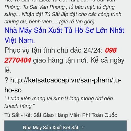
Phòng, Tu Sat Van Phong , tủ bảo mật, tủ đựng
súng... Nhận đặt Tủ Sắt lắp đặt cho các công trình
chung cư, bệnh viện.....(giá rẻ tận gốc)
Nhà Máy Sản Xuất Tủ Hồ Sơ
Lớn Nhất
Việt Nam.
Phục vụ tận tình chu đáo 24/24:
098
giao hàng tận nơi. Kể cả ngày
2770404
lễ.
?
http://ketsatcaocap.vn/san-pham/tu-
ho-so
"
Luôn luôn mang lại sự hài lòng mong đợi đến
"
khách hàng
Tủ Sắt - Két Sắt Giao Hàng Miễn Phí Toàn Quốc