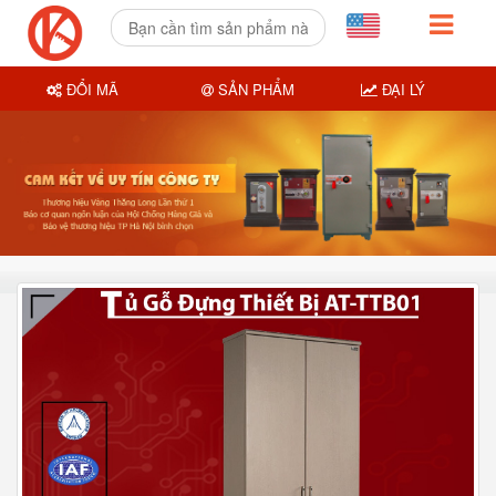
ĐỔI MÃ
SẢN PHẨM
ĐẠI LÝ