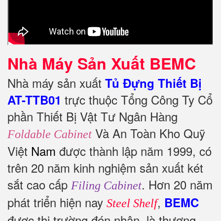
Nhà Máy Sản Xuất BEMC
Nhà máy sản xuất
Tủ Đựng Thiết Bị
trực thuộc Tổng Công Ty Cổ
AT-TTB01
phần Thiết Bị Vật Tư Ngân Hàng
Và An Toàn Kho Quỹ
Foldable Cabinet
Việt
Nam
được thành lập năm 1999, có
trên 20 năm kinh nghiệm sản xuất két
sắt cao cấp
. Hơn 20 năm
Filing Cabinet
phát triển hiện nay
,
BEMC
Steel Shelf
được thị trường đón nhận, là thương