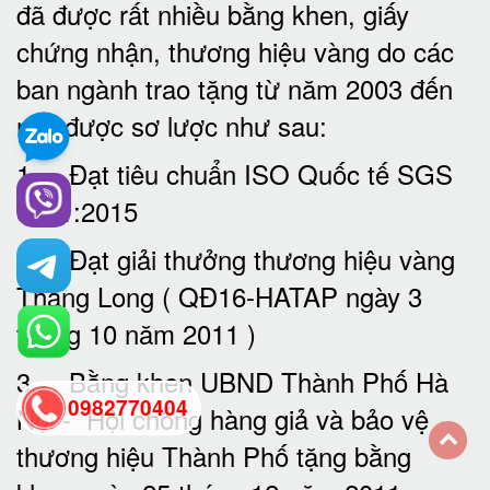
đã được rất nhiều bằng khen, giấy
chứng nhận, thương hiệu vàng do các
ban ngành trao tặng từ năm 2003 đến
nay được sơ lược như sau:
1. Đạt tiêu chuẩn ISO Quốc tế SGS
9001:2015
2. Đạt giải thưởng thương hiệu vàng
Thăng Long ( QĐ16-HATAP ngày 3
tháng 10 năm 2011 )
3. Bằng khen UBND Thành Phố Hà
0982770404
Nội - Hội chống hàng giả và bảo vệ
thương hiệu Thành Phố tặng bằng
back