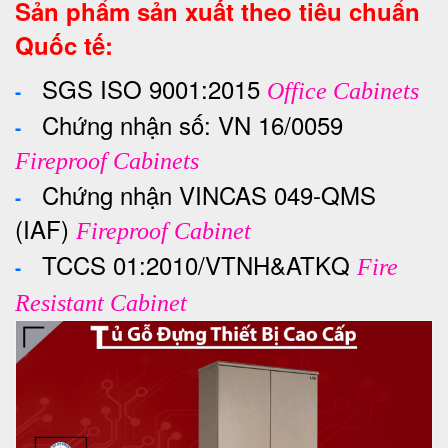
Sản phẩm sản xuất theo tiêu chuẩn
Quốc tế:
SGS ISO 9001:2015
-
Office Cabinets
Chứng nhận số: VN 16/0059
-
Fireproof Cabinets
Chứng nhận VINCAS 049-QMS
-
(IAF)
Fireproof Cabinet
TCCS 01:2010/VTNH&ATKQ
-
Fire
Resistant Cabinet