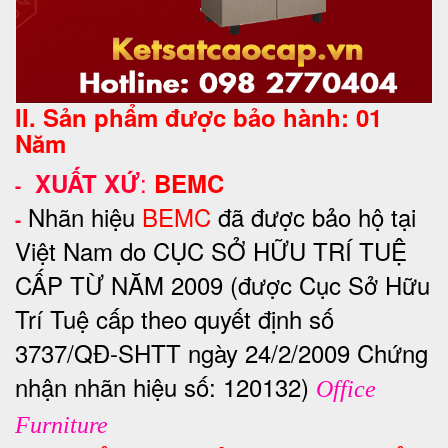
II. Sản phẩm được bảo hành: 01
Năm
:
XUẤT XỨ
BEMC
-
Nhãn hiệu
BEMC
đã được bảo hộ tại
-
Việt Nam do CỤC SỞ HỮU TRÍ TUỆ
CẤP TỪ NĂM 2009 (được Cục Sở Hữu
Trí Tuệ cấp theo quyết định số
3737/QĐ-SHTT ngày 24/2/2009 Chứng
nhận nhãn hiệu số: 120132)
Office
Furniture