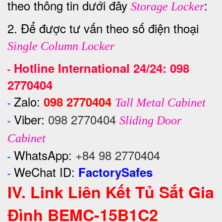
theo thông tin dưới đây
:
Storage Locker
2. Để được tư vấn theo số điện thoại
Single Column Locker
Hotline International 24/24:
098
-
2770404
Zalo:
098 2770404
-
Tall Metal Cabinet
Viber:
098 2770404
-
Sliding Door
Cabinet
WhatsApp:
+84 98 2770404
-
WeChat ID:
FactorySafes
-
IV. Link Liên Kết Tủ Sắt Gia
Đình BEMC-15B1C2