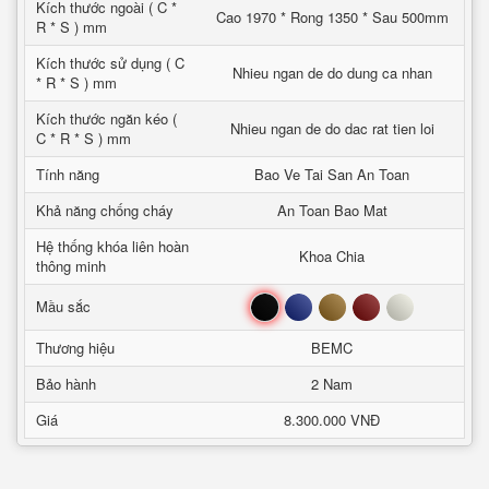
Kích thước ngoài ( C *
Cao 1970 * Rong 1350 * Sau 500mm
R * S ) mm
Kích thước sử dụng ( C
Nhieu ngan de do dung ca nhan
* R * S ) mm
Kích thước ngăn kéo (
Nhieu ngan de do dac rat tien loi
C * R * S ) mm
Tính năng
Bao Ve Tai San An Toan
Khả năng chống cháy
An Toan Bao Mat
Hệ thống khóa liên hoàn
Khoa Chia
thông minh
Đen
Xanh
Nâu
Đỏ
Trắng
Mầu sắc
Thương hiệu
BEMC
Bảo hành
2 Nam
Giá
8.300.000 VNĐ