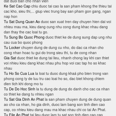
dat duoi ban cho nhan vien
Ke Sat Cao Cap
chiu duoc tai cao la san pham khong the thieu tai
cac kho, sieu thi,... giup viec trung bay san pham gon gang, ngan
nap hon
Tu Sat Dung Quan Ao
duoc san xuat tren day chuyen hien dai voi
nhieu mau ma​, kieu dang cung nhu cong dung khac nhau dang
dan thay the cac loai tu go.
Tu Sung Bo Quoc Phong
duoc thiet ke de dung sung dap ung nhu
cau cua bo quoc phong
Tu Locker
chuyen dung de dung cu nho, do dac ca nhan cho
cong nhan hoac tu gui do trong sieu thi, tu de cong nhan
Gia Sat
duoc thiet ke dung tai lieu, nhanh chong lay khi can thiet
voi nhieu kieu dang khac nhau phu hop voi cac tap ho so khac
nhau
Tu Ho So Cua Lua
la loai tu duoc dung khaá pho bien trong van
phong cong ty de luu tru cac loai ho so, dac biet khong chiem
dien tich khi dong mo tu
Tu De Do Hoc Sinh
la tu dung de dung do danh cho cac ca nhan
co thiet ke dang tu nhieu ngan
Tu Sat Gia Dinh An Phat
la san pham chuyen dung de dung quan
ao cho ca nhan, ho gia dinh, duoc lam bang son tinh dien cao
cap, co nhieu kieu dang mau ma khac nhau chi co tai An Phat.
Tu File An Phat
tai lieu duoc lam tu sat son tinh dien cao cap