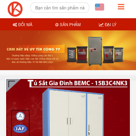
ĐỔI MÃ
SẢN PHẨM
ĐẠI LÝ