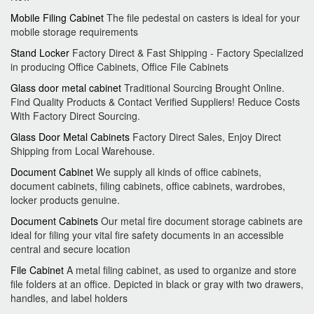
Mobile Filing Cabinet
The file pedestal on casters is ideal for your
mobile storage requirements
Stand Locker
Factory Direct & Fast Shipping - Factory Specialized
in producing Office Cabinets, Office File Cabinets
Glass door metal cabinet
Traditional Sourcing Brought Online.
Find Quality Products & Contact Verified Suppliers! Reduce Costs
With Factory Direct Sourcing.
Glass Door Metal Cabinets
Factory Direct Sales, Enjoy Direct
Shipping from Local Warehouse.
Document Cabinet
We supply all kinds of office cabinets,
document cabinets, filing cabinets, office cabinets, wardrobes,
locker products genuine.
Document Cabinets
Our metal fire document storage cabinets are
ideal for filing your vital fire safety documents in an accessible
central and secure location
File Cabinet
A metal filing cabinet, as used to organize and store
file folders at an office. Depicted in black or gray with two drawers,
handles, and label holders