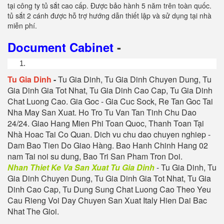
tại công ty tủ sắt cao cấp. Được bảo hành 5 năm trên toàn quốc.
tủ sắt 2 cánh được hỗ trợ hướng dẫn thiết lập và sử dụng tại nhà
miễn phí.
Document Cabinet
-
Tu Gia Dinh
-
Tu Gia Dinh, Tu Gia Dinh Chuyen Dung, Tu
Gia Dinh Gia Tot Nhat, Tu Gia Dinh Cao Cap, Tu Gia Dinh
Chat Luong Cao. Gia Goc - Gia Cuc Sock, Re Tan Goc Tai
Nha May San Xuat. Ho Tro Tu Van Tan Tinh Chu Dao
24/24.
Giao Hang Mien Phi Toan Quoc, Thanh Toan Tại
Nhà Hoac Tai Co Quan. Dich vu chu dao chuyen nghiep -
Dam Bao Tien Do Giao Hàng. Bao Hanh Chinh Hang 02
nam Tai noi su dung, Bao Tri San Pham Tron Doi
.
Nhan Thiet Ke Va San Xuat Tu Gia Dinh
- Tu Gia Dinh, Tu
Gia Dinh Chuyen Dung, Tu Gia Dinh Gia Tot Nhat, Tu Gia
Dinh Cao Cap, Tu Dung Sung Chat Luong Cao Theo Yeu
Cau Rieng Voi Day Chuyen San Xuat Italy Hien Dai Bac
Nhat The Gioi.