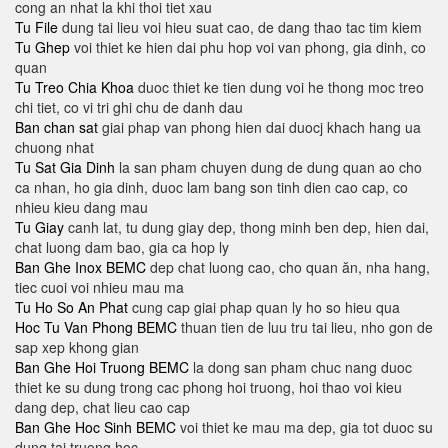
cong an nhat la khi thoi tiet xau
Tu File
dung tai lieu voi hieu suat cao, de dang thao tac tim kiem
Tu Ghep
voi thiet ke hien dai phu hop voi van phong, gia dinh, co
quan
Tu Treo Chia Khoa
duoc thiet ke tien dung voi he thong moc treo
chi tiet, co vi tri ghi chu de danh dau
Ban chan sat
giai phap van phong hien dai duocj khach hang ua
chuong nhat
Tu Sat Gia Dinh
la san pham chuyen dung de dung quan ao cho
ca nhan, ho gia dinh, duoc lam bang son tinh dien cao cap, co
nhieu kieu dang mau
Tu Giay
canh lat, tu dung giay dep, thong minh ben dep, hien dai,
chat luong dam bao, gia ca hop ly
Ban Ghe Inox BEMC
dep chat luong cao, cho quan ăn, nha hang,
tiec cuoi voi nhieu mau ma
Tu Ho So An Phat
cung cap giai phap quan ly ho so hieu qua
Hoc Tu Van Phong BEMC
thuan tien de luu tru tai lieu, nho gon de
sap xep khong gian
Ban Ghe Hoi Truong BEMC
la dong san pham chuc nang duoc
thiet ke su dung trong cac phong hoi truong, hoi thao voi kieu
dang dep, chat lieu cao cap
Ban Ghe Hoc Sinh BEMC
voi thiet ke mau ma dep, gia tot duoc su
dung tai truong hoc