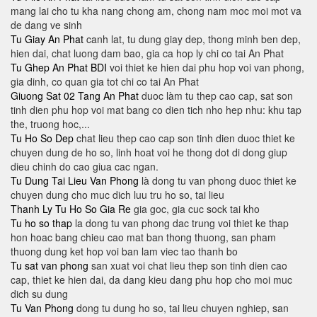
mang lai cho tu kha nang chong am, chong nam moc moi mot va
de dang ve sinh
Tu Giay An Phat
canh lat, tu dung giay dep, thong minh ben dep,
hien dai, chat luong dam bao, gia ca hop ly chi co tai An Phat
Tu Ghep An Phat BDI
voi thiet ke hien dai phu hop voi van phong,
gia dinh, co quan gia tot chi co tai An Phat
Giuong Sat 02 Tang An Phat
duoc làm tu thep cao cap, sat son
tinh dien phu hop voi mat bang co dien tich nho hep nhu: khu tap
the, truong hoc,...
Tu Ho So Dep
chat lieu thep cao cap son tinh dien duoc thiet ke
chuyen dung de ho so, linh hoat voi he thong dot di dong giup
dieu chinh do cao giua cac ngan.
Tu Dung Tai Lieu Van Phong
là dong tu van phong duoc thiet ke
chuyen dung cho muc dich luu tru ho so, tai lieu
Thanh Ly Tu Ho So Gia Re
gia goc, gia cuc sock tai kho
Tu ho so thap
la dong tu van phong dac trung voi thiet ke thap
hon hoac bang chieu cao mat ban thong thuong, san pham
thuong dung ket hop voi ban lam viec tao thanh bo
Tu sat van phong
san xuat voi chat lieu thep son tinh dien cao
cap, thiet ke hien dai, da dang kieu dang phu hop cho moi muc
dich su dung
Tu Van Phong
dong tu dung ho so, tai lieu chuyen nghiep, san