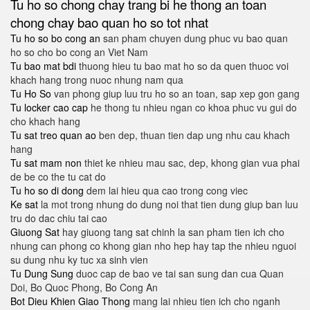
Tu ho so chong chay
trang bi he thong an toan
chong chay bao quan ho so tot nhat
Tu ho so bo cong an
san pham chuyen dung phuc vu bao quan
ho so cho bo cong an Viet Nam
Tu bao mat bdi
thuong hieu tu bao mat ho so da quen thuoc voi
khach hang trong nuoc nhung nam qua
Tu Ho So
van phong giup luu tru ho so an toan, sap xep gon gang
Tu locker cao cap
he thong tu nhieu ngan co khoa phuc vu gui do
cho khach hang
Tu sat treo quan ao
ben dep, thuan tien dap ung nhu cau khach
hang
Tu sat mam non
thiet ke nhieu mau sac, dep, khong gian vua phai
de be co the tu cat do
Tu ho so di dong
dem lai hieu qua cao trong cong viec
Ke sat
la mot trong nhung do dung noi that tien dung giup ban luu
tru do dac chiu tai cao
Giuong Sat
hay giuong tang sat chinh la san pham tien ich cho
nhung can phong co khong gian nho hep hay tap the nhieu nguoi
su dung nhu ky tuc xa sinh vien
Tu Dung Sung
duoc cap de bao ve tai san sung dan cua Quan
Doi, Bo Quoc Phong, Bo Cong An
Bot Dieu Khien Giao Thong
mang lai nhieu tien ich cho nganh