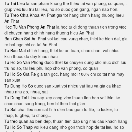
Tu Tai Lieu
la san pham khong the thieu tai van phong, co quan,..
giup viec luu tru tai lieu, ho so duoc gon gang, ngan nap hon.
Tu Treo Chia Khoa An Phat
gia tot hang chinh hang thuong hieu
An Phat
Hoc Tu Van Phong An Phat
la hoc tu di dong thuan tien trong viec
di chuyen hang chinh hang thuong hieu An Phat
Ban Chan Sat An Phat
voi ket cau vung chac, thiet ke hien dai, gia
re bat ngo chi co tai An Phat
Tu Bao Mat
chinh hang, thiet ke an toan, chac chan, voi nhieu
kich thuoc do day khac nhau
Tu Ho So Van Phong
duoc thiet ke chuyen dung cho muc dich luu
tru ho so, tai lieu phu hop cho van phong, co quan
Tu Ho So Gia Re
gia tan goc, hang moi 100% chi co tai nha may
san xuat
Tu Dung Ho So
duoc san xuat voi nhieu vat liau va gia ca khac
nhau nhu go, nhua, sat
Tu Dung Tai Lieu
sap xep cong viec thuan tien hon voi thiet ke
chac chan sang trong, ben bi theo thoi gian
Tu Sat
chat lieu son sat tinh dien bao gom tu file, tu locker, tu
thap, tu ghep, tu chong...
Tu treo quan ao
ben dep, thuan tien dap ung nhu cau khach hang
Tu Ho So Thap
voi kieu dang nho gon thich hop de tai lieu ho so