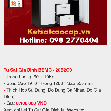
Tu Sat Gia Dinh BEMC - 20B2C3
-
Trong Luong: 60 ± 10Kg
-
Size: Cao 1970 * Rong 1268 * Sau 550 mm
-
Thich Hop Su Dung: Do Dung Ca Nhan, Do Gia
Dinh,.....
-
Gia:
8.100.000 VNĐ
Xem chi tiet Tu Sat Gia Dinh tai Website: