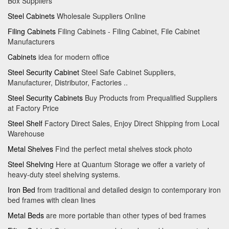
Box Suppliers
Steel Cabinets
Wholesale Suppliers Online
Filing Cabinets
Filing Cabinets - Filing Cabinet, File Cabinet
Manufacturers
Cabinets
idea for modern office
Steel Security Cabinet
Steel Safe Cabinet Suppliers,
Manufacturer, Distributor, Factories ..
Steel Security Cabinets
Buy Products from Prequalified Suppliers
at Factory Price
Steel Shelf
Factory Direct Sales, Enjoy Direct Shipping from Local
Warehouse
Metal Shelves
Find the perfect metal shelves stock photo
Steel Shelving
Here at Quantum Storage we offer a variety of
heavy-duty steel shelving systems.
Iron Bed
from traditional and detailed design to contemporary iron
bed frames with clean lines
Metal Beds
are more portable than other types of bed frames