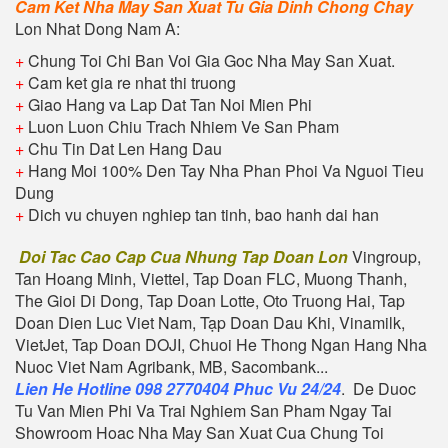
Cam Ket Nha May San Xuat Tu Gia Dinh Chong Chay
Lon Nhat Dong Nam A:
+
Chung Toi Chi Ban Voi Gia Goc Nha May San Xuat.
+
Cam ket gia re nhat thi truong
+
Giao Hang va Lap Dat Tan Noi Mien Phi
+
Luon Luon Chiu Trach Nhiem Ve San Pham
+
Chu Tin Dat Len Hang Dau
+
Hang Moi 100% Den Tay Nha Phan Phoi Va Nguoi Tieu
Dung
+
Dich vu chuyen nghiep tan tinh, bao hanh dai han
Doi Tac Cao Cap Cua Nhung Tap Doan Lon
Vingroup,
Tan Hoang Minh, Viettel, Tap Doan FLC, Muong Thanh,
The Gioi Di Dong, Tap Doan Lotte, Oto Truong Hai, Tap
Doan Dien Luc Viet Nam, Tạp Doan Dau Khi, Vinamilk,
VietJet, Tap Doan DOJI, Chuoi He Thong Ngan Hang Nha
Nuoc Viet Nam Agribank, MB, Sacombank...
Lien He Hotline 098 2770404 Phuc Vu 24/24
. De Duoc
Tu Van Mien Phi Va Trai Nghiem San Pham Ngay Tai
Showroom Hoac Nha May San Xuat Cua Chung Toi