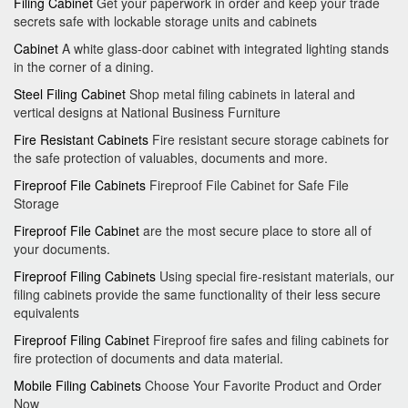
Filing Cabinet
Get your paperwork in order and keep your trade
secrets safe with lockable storage units and cabinets
Cabinet
A white glass-door cabinet with integrated lighting stands
in the corner of a dining.
Steel Filing Cabinet
Shop metal filing cabinets in lateral and
vertical designs at National Business Furniture
Fire Resistant Cabinets
Fire resistant secure storage cabinets for
the safe protection of valuables, documents and more.
Fireproof File Cabinets
Fireproof File Cabinet for Safe File
Storage
Fireproof File Cabinet
are the most secure place to store all of
your documents.
Fireproof Filing Cabinets
Using special fire-resistant materials, our
filing cabinets provide the same functionality of their less secure
equivalents
Fireproof Filing Cabinet
Fireproof fire safes and filing cabinets for
fire protection of documents and data material.
Mobile Filing Cabinets
Choose Your Favorite Product and Order
Now