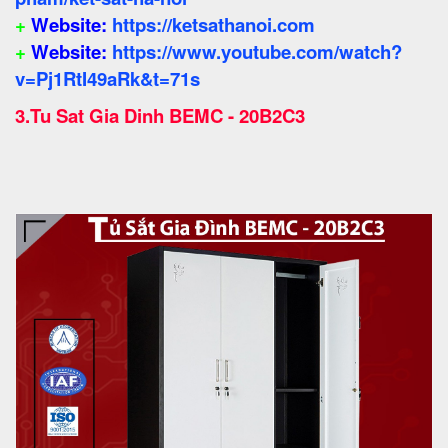
+
Website:
https://ketsathanoi.com
+
Website:
https://www.youtube.com/watch?
v=Pj1RtI49aRk&t=71s
3.
Tu Sat Gia Dinh BEMC - 20B2C3