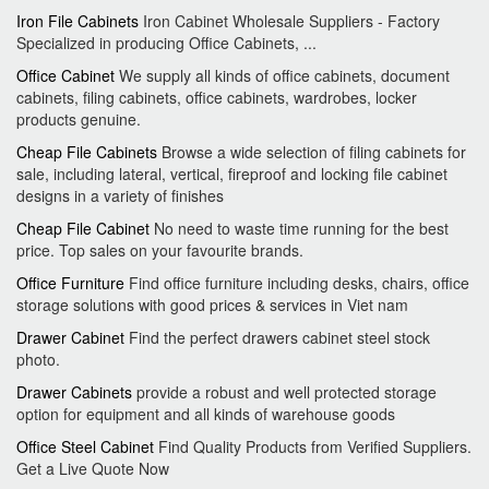
Iron File Cabinets
Iron Cabinet Wholesale Suppliers - Factory
Specialized in producing Office Cabinets, ...
Office Cabinet
We supply all kinds of office cabinets, document
cabinets, filing cabinets, office cabinets, wardrobes, locker
products genuine.
Cheap File Cabinets
Browse a wide selection of filing cabinets for
sale, including lateral, vertical, fireproof and locking file cabinet
designs in a variety of finishes
Cheap File Cabinet
No need to waste time running for the best
price. Top sales on your favourite brands.
Office Furniture
Find office furniture including desks, chairs, office
storage solutions with good prices & services in Viet nam
Drawer Cabinet
Find the perfect drawers cabinet steel stock
photo.
Drawer Cabinets
provide a robust and well protected storage
option for equipment and all kinds of warehouse goods
Office Steel Cabinet
Find Quality Products from Verified Suppliers.
Get a Live Quote Now