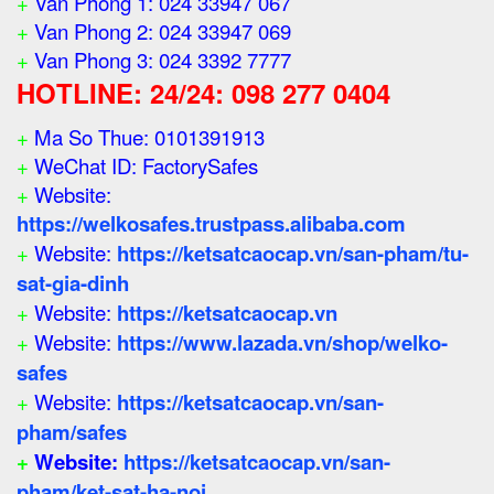
+
Van Phong 1: 024 33947 067
+
Van Phong 2: 024 33947 069
+
Van Phong 3: 024 3392 7777
HOTLINE: 24/24: 098 277 0404
+
Ma So Thue: 0101391913
+
WeChat ID: FactorySafes
+
Website:
https://welkosafes.trustpass.alibaba.com
+
Website:
https://ketsatcaocap.vn/san-pham/tu-
sat-gia-dinh
+
Website:
https://ketsatcaocap.vn
+
Website:
https://www.lazada.vn/shop/welko-
safes
+
Website:
https://ketsatcaocap.vn/san-
pham/safes
+
Website:
https://ketsatcaocap.vn/san-
pham/ket-sat-ha-noi