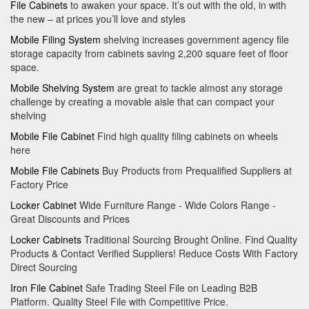
File Cabinets
to awaken your space. It’s out with the old, in with
the new – at prices you’ll love and styles
Mobile Filing System
shelving increases government agency file
storage capacity from cabinets saving 2,200 square feet of floor
space.
Mobile Shelving System
are great to tackle almost any storage
challenge by creating a movable aisle that can compact your
shelving
Mobile File Cabinet
Find high quality filing cabinets on wheels
here
Mobile File Cabinets
Buy Products from Prequalified Suppliers at
Factory Price
Locker Cabinet
Wide Furniture Range - Wide Colors Range -
Great Discounts and Prices
Locker Cabinets
Traditional Sourcing Brought Online. Find Quality
Products & Contact Verified Suppliers! Reduce Costs With Factory
Direct Sourcing
Iron File Cabinet
Safe Trading Steel File on Leading B2B
Platform. Quality Steel File with Competitive Price.