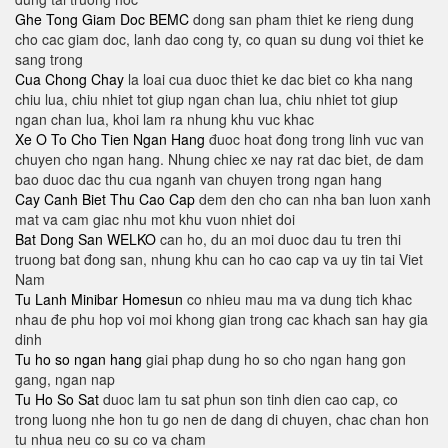
Ghe Tong Giam Doc BEMC
dong san pham thiet ke rieng dung
cho cac giam doc, lanh dao cong ty, co quan su dung voi thiet ke
sang trong
Cua Chong Chay
la loai cua duoc thiet ke dac biet co kha nang
chiu lua, chiu nhiet tot giup ngan chan lua, chiu nhiet tot giup
ngan chan lua, khoi lam ra nhung khu vuc khac
Xe O To Cho Tien Ngan Hang
đuoc hoat đong trong linh vuc van
chuyen cho ngan hang. Nhung chiec xe nay rat dac biet, de dam
bao duoc dac thu cua nganh van chuyen trong ngan hang
Cay Canh Biet Thu Cao Cap
dem den cho can nha ban luon xanh
mat va cam giac nhu mot khu vuon nhiet doi
Bat Dong San WELKO
can ho, du an moi duoc dau tu tren thi
truong bat đong san, nhung khu can ho cao cap va uy tin tai Viet
Nam
Tu Lanh Minibar Homesun
co nhieu mau ma va dung tich khac
nhau đe phu hop voi moi khong gian trong cac khach san hay gia
dinh
Tu ho so ngan hang
giai phap dung ho so cho ngan hang gon
gang, ngan nap
Tu Ho So Sat
duoc lam tu sat phun son tinh dien cao cap, co
trong luong nhe hon tu go nen de dang di chuyen, chac chan hon
tu nhua neu co su co va cham