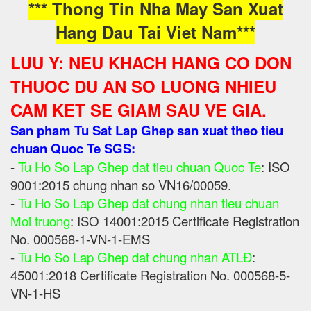
*** Thong Tin Nha May San Xuat
Hang Dau Tai Viet Nam***
LUU Y: NEU KHACH HANG CO DON
THUOC DU AN SO LUONG NHIEU
CAM KET SE GIAM SAU VE GIA.
San pham Tu Sat Lap Ghep san xuat theo tieu
chuan Quoc Te SGS:
-
Tu Ho So Lap Ghep dat tieu chuan Quoc Te
: ISO
9001:2015 chung nhan so VN16/00059.
-
Tu Ho So Lap Ghep dat chung nhan tieu chuan
Moi truong
: ISO 14001:2015 Certificate Registration
No. 000568-1-VN-1-EMS
-
Tu Ho So Lap Ghep dat chung nhan ATLĐ
:
45001:2018 Certificate Registration No. 000568-5-
VN-1-HS