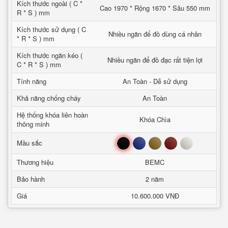
Kích thước ngoài ( C *
Cao 1970 * Rộng 1670 * Sâu 550 mm
R * S ) mm
Kích thước sử dụng ( C
Nhiều ngăn để đồ dùng cá nhân
* R * S ) mm
Kích thước ngăn kéo (
Nhiều ngăn để đồ đạc rất tiện lợi
C * R * S ) mm
Tính năng
An Toàn - Dễ sử dụng
Khả năng chống cháy
An Toàn
Hệ thống khóa liên hoàn
Khóa Chìa
thông minh
Đen
Xanh
Nâu
Đỏ
Trắng
Mầu sắc
Thương hiệu
BEMC
Bảo hành
2 năm
Giá
10.600.000 VNĐ