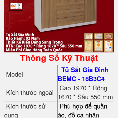
Thông Số Kỹ Thuật
Tủ Sắt Gia Đình
Model
BEMC - 18B3C4
Cao 1970 * Rộng
Kích thước ngoài
1670 * Sâu 550 mm
Kích thước sử
Phù hợp để quần
dụng
áo, đồ cá nhân