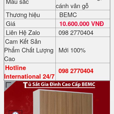
Màu sắc
cánh vân gỗ
Thương hiệu
BEMC
Giá
10.600.000 VNĐ
Liên Hệ Zalo
098 2770404
Cam Kết Sản
Phẩm Chất Lượng
Mới 100%
Cao
Hotline
098 2770404
International 24/7