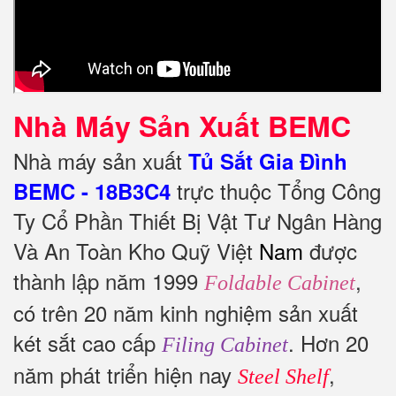
Nhà Máy Sản Xuất BEMC
Nhà máy sản xuất
Tủ Sắt Gia Đình
trực thuộc Tổng Công
BEMC - 18B3C4
Ty Cổ Phần Thiết Bị Vật Tư Ngân Hàng
Và An Toàn Kho Quỹ Việt
Nam
được
thành lập năm 1999
,
Foldable Cabinet
có trên 20 năm kinh nghiệm sản xuất
két sắt cao cấp
. Hơn 20
Filing Cabinet
năm phát triển hiện nay
,
Steel Shelf