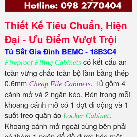
Thiết Kế Tiêu Chuẩn, Hiện
Đại - Ưu Điểm Vượt Trội
Tủ Sắt Gia Đình BEMC - 18B3C4
có kết cấu an
Fireproof Filing Cabinets
toàn vững chắc toàn bộ làm bằng thép
0.6mm
. Tủ gồm 4
Cheap File Cabinets
cánh mở và 2 ngăn kéo. Bên trong mỗi
khoang cánh mở có 1 đợt di động và 1
suốt treo quần áo
.
Locker Cabinet
Khoang cánh mở ngoài cùng bên phải
có thêm 1 ngăn để đồ được bảo mật