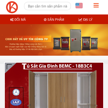
ĐỔI MÃ
SẢN PHẨM
ĐẠI LÝ