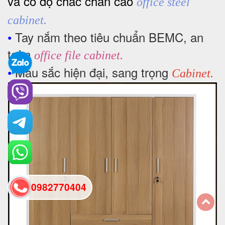
và có độ chắc chắn cao
office steel
cabinet.
•
Tay nắm theo tiêu chuẩn BEMC, an
toàn
office file cabinet
.
•
Màu sắc hiện đại, sang trọng
Cabinet.
0982770404
back