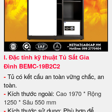
I.
Đặc tính kỹ thuật Tủ Sắt Gia
BEMC-19B2C2
Đình
Tủ có kết cấu an toàn vững chắc, an
-
toàn.
Kích thước ngoài:
Cao 1970 * Rộng
-
1250 * Sâu 550 mm
Kích thước sử dụng:
Phù hợp để
-