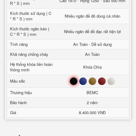
Cao 1970 * Rộng 1250 * Sâu 550 mm
R * S ) mm
Kích thước sử dụng ( C
Nhiều ngăn để đồ dùng cá nhân
* R * S ) mm
Kích thước ngăn kéo (
Nhiều ngăn để đồ đạc rất tiện lợi
C * R * S ) mm
Tính năng
An Toàn - Dễ sử dụng
Khả năng chống cháy
An Toàn
Hệ thống khóa liên hoàn
Khóa Chìa
thông minh
Đen
Xanh
Nâu
Đỏ
Trắng
Mầu sắc
Thương hiệu
BEMC
Bảo hành
2 năm
Giá
8.400.000 VNĐ