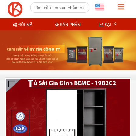
ĐỔI MÃ
SẢN PHẨM
ĐẠI LÝ