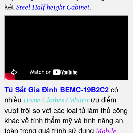
két
.
Steel Half height Cabinet
có
Tủ Sắt Gia Đình BEMC-19B2C2
nhiều
ưu điểm
Home Clothes Cabinet
vượt trội so với các loại tủ làm thủ công
khác về tính thẩm mỹ và tính năng an
toàn trong quá trình sử dụng
Mobile