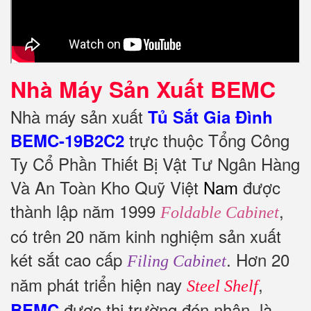
Nhà Máy Sản Xuất BEMC
Nhà máy sản xuất
Tủ Sắt Gia Đình
trực thuộc Tổng Công
BEMC-19B2C2
Ty Cổ Phần Thiết Bị Vật Tư Ngân Hàng
Và An Toàn Kho Quỹ Việt
Nam
được
thành lập năm 1999
,
Foldable Cabinet
có trên 20 năm kinh nghiệm sản xuất
két sắt cao cấp
. Hơn 20
Filing Cabinet
năm phát triển hiện nay
,
Steel Shelf
được thị trường đón nhận, là
BEMC