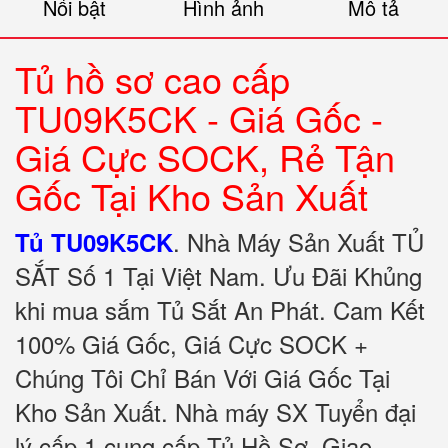
Nổi bật
Hình ảnh
Mô tả
Tủ hồ sơ cao cấp
TU09K5CK - Giá Gốc -
Giá Cực SOCK, Rẻ Tận
Gốc Tại Kho Sản Xuất
.
Nhà Máy Sản Xuất TỦ
Tủ TU09K5CK
SẮT Số 1 Tại Việt Nam. Ưu Đãi Khủng
khi mua sắm Tủ Sắt An Phát. Cam Kết
100% Giá Gốc, Giá Cực SOCK +
Chúng Tôi Chỉ Bán Với Giá Gốc Tại
Kho Sản Xuất. Nhà máy SX Tuyển đại
lý cấp 1 cung cấp Tủ Hồ Sơ. Giao