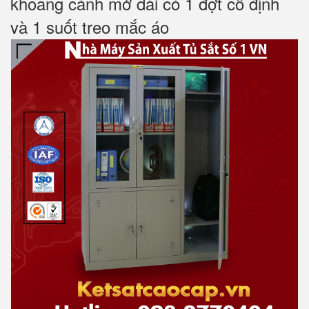
khoang cánh mở dài có 1 đợt cố định
và 1 suốt treo mắc áo