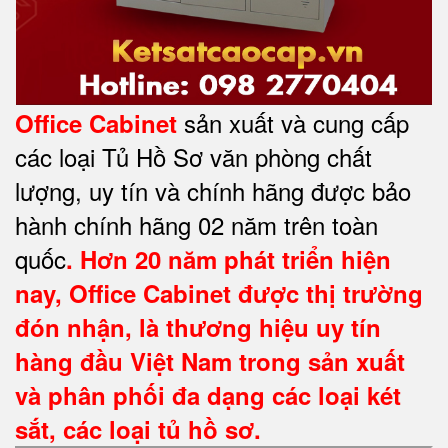
sản xuất và cung cấp
Office Cabinet
các loại Tủ Hồ Sơ văn phòng chất
lượng, uy tín và chính hãng được bảo
hành chính hãng 02 năm trên toàn
quốc
. Hơn 20 năm phát triển hiện
nay,
Office Cabinet
được thị trường
đón nhận, là thương hiệu uy tín
hàng đầu Việt Nam trong sản xuất
và phân phối đa dạng các loại két
sắt, các loại tủ hồ sơ.