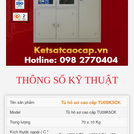
THÔNG SỐ KỸ THUẬT
Tủ hồ sơ cao cấp TU09K5CK
Tên sản phẩm
Model
Tủ hồ sơ cao cấp TU09K5CK
Trọng lượng
70 ± 10 Kg
Kích thước ngoài ( C *