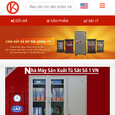
ĐỔI MÃ
SẢN PHẨM
ĐẠI LÝ