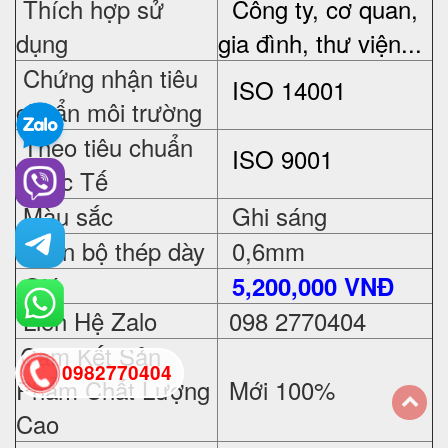
Thích hợp sử
Công ty, cơ quan,
dụng
gia đình, thư viện...
Chứng nhận tiêu
ISO 14001
chuẩn môi trường
Theo tiêu chuẩn
ISO 9001
Quốc Tế
Màu sắc
Ghi sáng
Toàn bộ thép dày
0,6mm
Giá
5
,200,000 VNĐ
Liên Hệ Zalo
098 2770404
Cam Kết Sản
0982770404
Phẩm Chất Lượng
Mới 100%
Cao
back