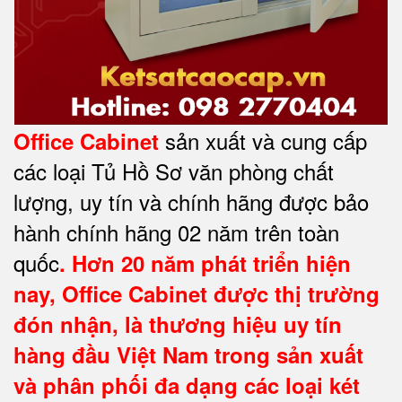
sản xuất và cung cấp
Office Cabinet
các loại Tủ Hồ Sơ văn phòng chất
lượng, uy tín và chính hãng được bảo
hành chính hãng 02 năm trên toàn
quốc
. Hơn 20 năm phát triển hiện
nay,
Office Cabinet
được thị trường
đón nhận, là thương hiệu uy tín
hàng đầu Việt Nam trong sản xuất
và phân phối đa dạng các loại két