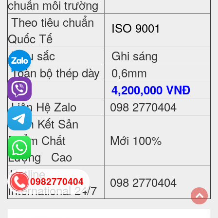
chuẩn môi trường
Theo tiêu chuẩn
ISO 9001
Quốc Tế
Màu sắc
Ghi sáng
Toàn bộ thép dày
0,6mm
Giá
4,200,000 VNĐ
Liên Hệ Zalo
098 2770404
Cam Kết Sản
Phẩm Chất
Mới 100%
Lượng Cao
Hotline
098 2770404
0982770404
International 24/7
back