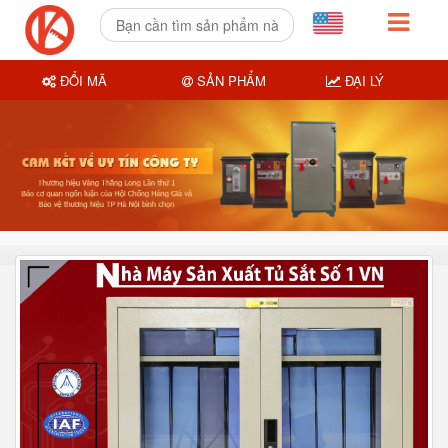
ĐỔI MÃ
SẢN PHẨM
ĐẠI LÝ