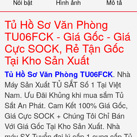
Nổi bật
Hình ảnh
Mô tả
Tủ Hồ Sơ Văn Phòng
TU06FCK - Giá Gốc - Giá
Cực SOCK, Rẻ Tận Gốc
Tại Kho Sản Xuất
.
Nhà
Tủ Hồ Sơ Văn Phòng TU06FCK
Máy Sản Xuất TỦ SẮT Số 1 Tại Việt
Nam. Ưu Đãi Khủng khi mua sắm Tủ
Sắt An Phát. Cam Kết 100% Giá Gốc,
Giá Cực SOCK + Chúng Tôi Chỉ Bán
Với Giá Gốc Tại Kho Sản Xuất. Nhà
máy SX Tuyển đại lý cấp 1 cung cấp Tủ