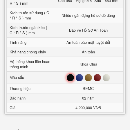
Cao 950 * Rộng 915* Sâu * 450 mm
R * S ) mm
Kích thước sử dụng ( C
Nhiều ngăn đựng hồ sơ dễ dàng
* R * S ) mm
Kích thước ngăn kéo (
Bảo vệ Hồ Sơ An Toàn
C * R * S ) mm
Tính năng
An toàn bảo mật tuyệt đối
Khả năng chống cháy
An toàn
Hệ thống khóa liên hoàn
Khoá Chìa
thông minh
Đen
Xanh
Nâu
Đỏ
Trắng
Mầu sắc
Thương hiệu
BEMC
Bảo hành
02 năm
Giá
4,200,000 VNĐ