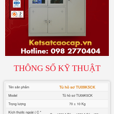
THÔNG SỐ KỸ THUẬT
Tủ hồ sơ TU09K5CK
Tên sản phẩm
Model
Tủ hồ sơ TU09K5CK
Trọng lượng
70 ± 10 Kg
Kích thước ngoài ( C *