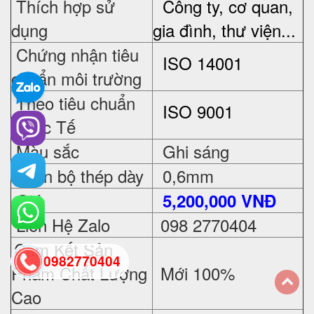
Thích hợp sử
Công ty, cơ quan,
dụng
gia đình, thư viện...
Chứng nhận tiêu
ISO 14001
chuẩn môi trường
Theo tiêu chuẩn
ISO 9001
Quốc Tế
Màu sắc
Ghi sáng
Toàn bộ thép dày
0,6mm
Giá
5
,200,000 VNĐ
Liên Hệ Zalo
098 2770404
Cam Kết Sản
0982770404
Phẩm Chất Lượng
Mới 100%
Cao
back