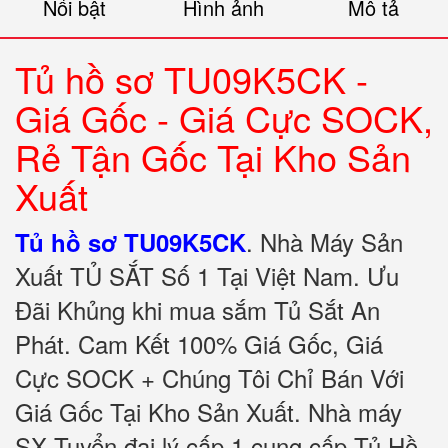
Nổi bật
Hình ảnh
Mô tả
Tủ hồ sơ TU09K5CK -
Giá Gốc - Giá Cực SOCK,
Rẻ Tận Gốc Tại Kho Sản
Xuất
.
Nhà Máy Sản
Tủ hồ sơ TU09K5CK
Xuất TỦ SẮT Số 1 Tại Việt Nam. Ưu
Đãi Khủng khi mua sắm Tủ Sắt An
Phát. Cam Kết 100% Giá Gốc, Giá
Cực SOCK + Chúng Tôi Chỉ Bán Với
Giá Gốc Tại Kho Sản Xuất. Nhà máy
SX Tuyển đại lý cấp 1 cung cấp Tủ Hồ