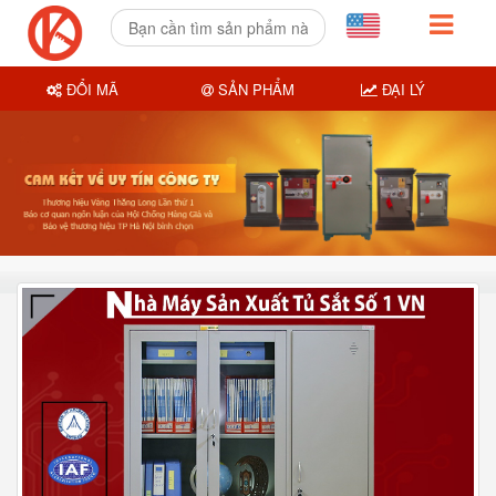
ĐỔI MÃ
SẢN PHẨM
ĐẠI LÝ