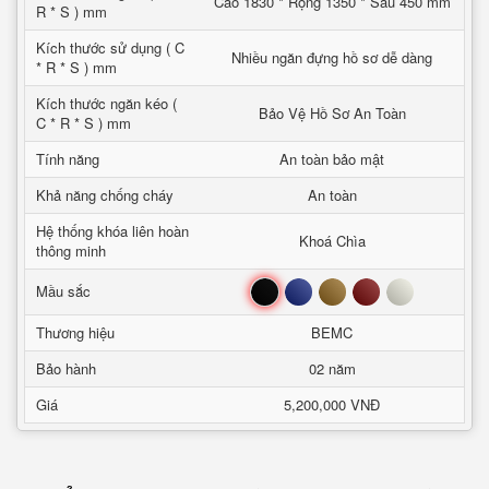
Cao 1830 * Rộng 1350 * Sâu 450 mm
R * S ) mm
Kích thước sử dụng ( C
Nhiều ngăn đựng hồ sơ dễ dàng
* R * S ) mm
Kích thước ngăn kéo (
Bảo Vệ Hồ Sơ An Toàn
C * R * S ) mm
Tính năng
An toàn bảo mật
Khả năng chống cháy
An toàn
Hệ thống khóa liên hoàn
Khoá Chìa
thông minh
Đen
Xanh
Nâu
Đỏ
Trắng
Mầu sắc
Thương hiệu
BEMC
Bảo hành
02 năm
Giá
5,200,000 VNĐ