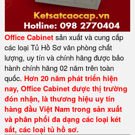
sản xuất và cung cấp
Office Cabinet
các loại Tủ Hồ Sơ văn phòng chất
lượng, uy tín và chính hãng được bảo
hành chính hãng 02 năm trên toàn
quốc
. Hơn 20 năm phát triển hiện
nay,
Office Cabinet
được thị trường
đón nhận, là thương hiệu uy tín
hàng đầu Việt Nam trong sản xuất
và phân phối đa dạng các loại két
sắt, các loại tủ hồ sơ.