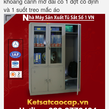
khoang cánh mở dài có 1 đợt cố định
và 1 suốt treo mắc áo