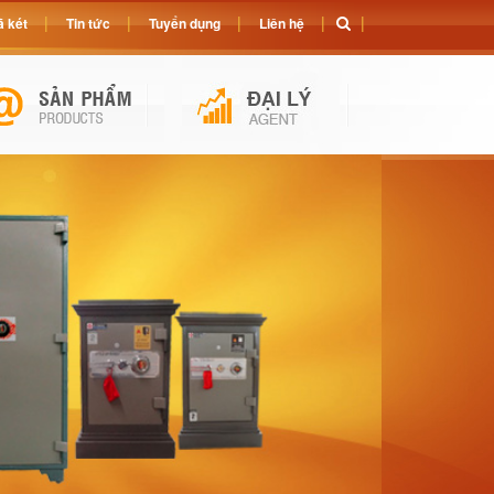
 két
Tin tức
Tuyển dụng
Liên hệ