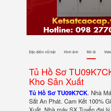
Đặc điểm nổi bật
Hình ảnh
Mô tả
Vid
Tủ Hồ Sơ TU09K7CK 
Kho Sản Xuất
.
Nhà Má
Tủ Hồ Sơ TU09K7CK
Sắt An Phát. Cam Kết 100% Gi
Xuất. Nhà máy SX Tuyển đại lý