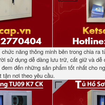
ó chức năng thông minh bên trong chia ra t
người sử dụng dễ dàng lưu trữ, cất giữ và d
 đem đến những sản phẩm tốt nhất cho ngư
 tận nơi theo yêu cầu.