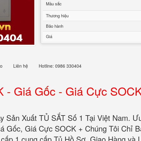
Mầu sắc
Thương hiệu
Bảo hành
Giá
eo
Liên hệ
Hotline: 0986 330404
- Giá Gốc - Giá Cực SOCK
y Sản Xuất TỦ SẮT Số 1 Tại Việt Nam. Ư
á Gốc, Giá Cực SOCK + Chúng Tôi Chỉ Bá
 cấp 1 cung cấp Tủ Hồ Sơ. Giao Hàng và 