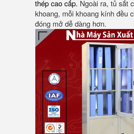
thép cao cấp.
Ngoài ra, tủ sắt
khoang, m
ỗi khoang kính đều c
đóng mở dễ dàng hơn.