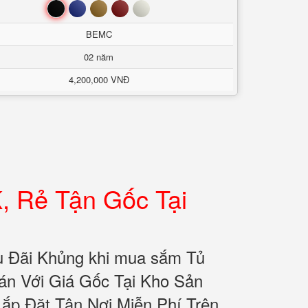
Đen
Xanh
Nâu
Đỏ
Trắng
BEMC
02 năm
4,200,000 VNĐ
, Rẻ Tận Gốc Tại
u Đãi Khủng khi mua sắm Tủ
n Với Giá Gốc Tại Kho Sản
Lắp Đặt Tận Nơi Miễn Phí Trên