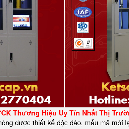
7CK
Thương Hiệu Uy Tín Nhất Thị Trư
hòng được thiết kế độc đáo, mẫu mã mới l