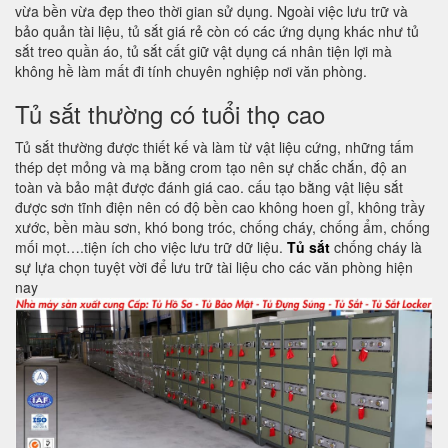
vừa bền vừa đẹp theo thời gian sử dụng. Ngoài việc lưu trữ và
bảo quản tài liệu, tủ sắt giá rẻ còn có các ứng dụng khác như tủ
sắt treo quần áo, tủ sắt cất giữ vật dụng cá nhân tiện lợi mà
không hề làm mất đi tính chuyên nghiệp nơi văn phòng.
Tủ sắt thường có tuổi thọ cao
Tủ sắt thường được thiết kế và làm từ vật liệu cứng, những tấm
thép dẹt mỏng và mạ bằng crom tạo nên sự chắc chắn, độ an
toàn và bảo mật được đánh giá cao. cấu tạo bằng vật liệu sắt
được sơn tĩnh điện nên có độ bền cao không hoen gỉ, không trầy
xước, bền màu sơn, khó bong tróc, chống cháy, chống ẩm, chống
mối mọt….tiện ích cho việc lưu trữ dữ liệu.
Tủ sắt
chống cháy là
sự lựa chọn tuyệt vời để lưu trữ tài liệu cho các văn phòng hiện
nay