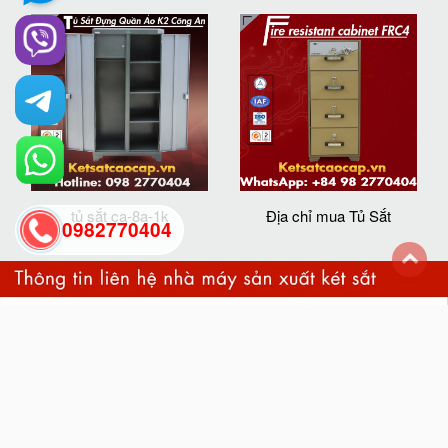
tủ sắt ca-8a-1k
Địa chỉ mua Tủ Sắt
0982770404
back
to
top