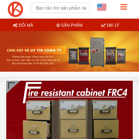
ĐỔI MÃ
SẢN PHẨM
ĐẠI LÝ