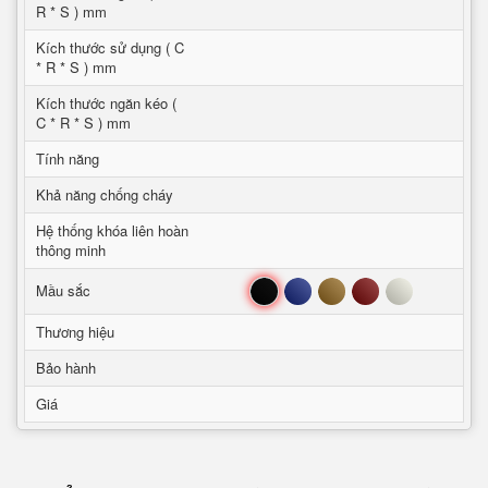
R * S ) mm
Kích thước sử dụng ( C
* R * S ) mm
Kích thước ngăn kéo (
C * R * S ) mm
Tính năng
Khả năng chống cháy
Hệ thống khóa liên hoàn
thông minh
Đen
Xanh
Nâu
Đỏ
Trắng
Mầu sắc
Thương hiệu
Bảo hành
Giá