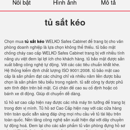
Nổi bật
Hình ảnh
Mô tả
tủ sắt kéo
Chọn mua
tủ sắt kéo
WELKO Safes Cabinet để trang bị cho văn
phòng doanh nghiệp là lựa chọn không thể thiếu. tủ bảo mật
chống cháy cao cấp WELKO Safes Cabinet trang bị với nhiều tính
năng ưu việt đem lại lợi ích cho khách hàng. tủ bảo mật được sản
xuất bằng công nghệ tự động. Với các các tiêu chuẩn khắt khe.
Hệ thống kiểm định chất lượng ISO 9001:2008. tủ bảo mật cao
cấp là sản phẩm đạt các chứng chỉ và nhiều năm liền được bầu
chọn là sản phẩm tiêu biểu trong ngành. tủ sắt công ty được phủ
sơn tĩnh điện trên bề mặt. Có chân đế cao su cố định hoặc có
bánh xe di động. Giúp di chuyển dễ dàng.
tủ hồ sơ cao cấp hiện nay được các nhà máy tin tưởng để trang bị
trong đơn vị mình. Tủ hồ sơ Cao Cấp hiện nay với các cửa hàng
trên toàn quốc sẵn sàng đáp ứng mọi nhu cầu về tủ tài liệu trên
toàn quốc. Nền tảng công nghệ sản xuất hiện đại với dây chuyền
tự động hoá. Đem lại cho các sản phẩm tủ văn phòng đựng hồ sơ