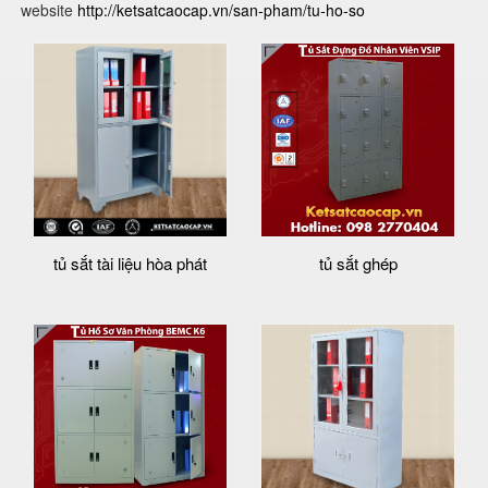
website
http://ketsatcaocap.vn/san-pham/tu-ho-so
tủ sắt tài liệu hòa phát
tủ sắt ghép