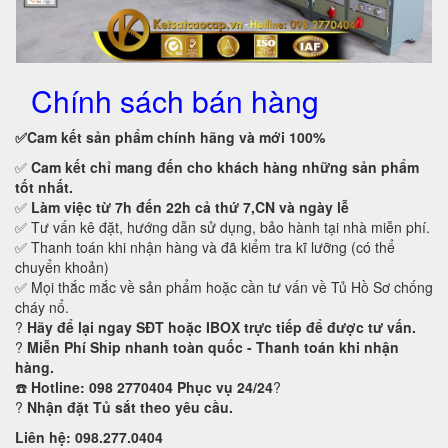
Chính sách bán hàng
✅Cam kết
sản phẩm chính hãng và mới 100%
✅
Cam kết
chỉ mang đến cho khách hàng những sản phẩm
tốt nhất.
✅
Làm việc từ 7h đến 22h cả thứ 7,CN và ngày lễ
✅ Tư vấn kê đặt, hướng dẫn sử dụng, bảo hành tại nhà miễn phí.
✅ Thanh toán khi nhận hàng và đã kiểm tra kĩ lưỡng (có thể
chuyển khoản)
✅ Mọi thắc mắc về sản phẩm hoặc cần tư vấn về Tủ Hồ Sơ chống
cháy nổ.
?
Hãy để lại ngay SĐT hoặc IBOX trực tiếp để được tư vấn.
?
Miễn Phí Ship nhanh toàn quốc - Thanh toán khi nhận
hàng.
☎️
Hotline: 098 2770404 Phục vụ 24/24
?
?
Nhận đặt Tủ sắt theo yêu cầu.
Liên hệ: 098.277.0404