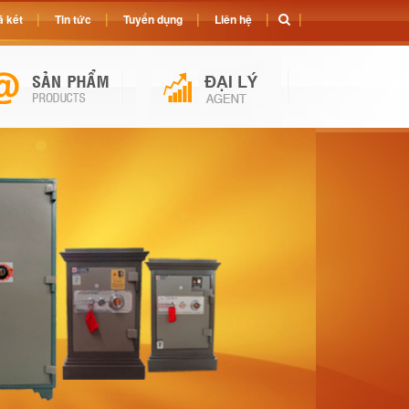
 két
Tin tức
Tuyển dụng
Liên hệ