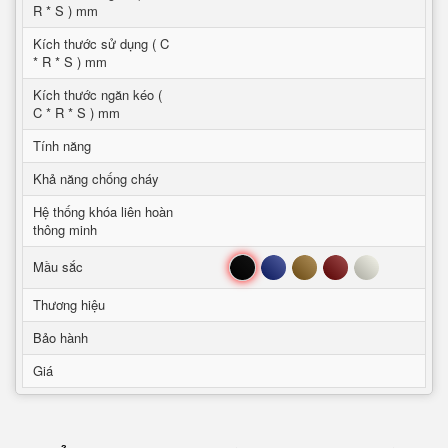
R * S ) mm
Kích thước sử dụng ( C
* R * S ) mm
Kích thước ngăn kéo (
C * R * S ) mm
Tính năng
Khả năng chống cháy
Hệ thống khóa liên hoàn
thông minh
Đen
Xanh
Nâu
Đỏ
Trắng
Mầu sắc
Thương hiệu
Bảo hành
Giá