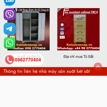
tủ sắt ca-8a-1k
Địa chỉ mua Tủ Sắt
0982770404
back
to
top