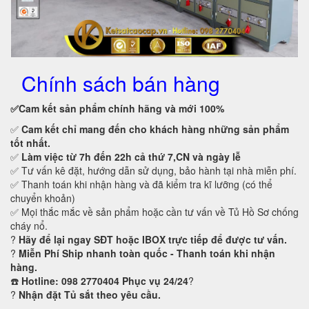
Chính sách bán hàng
✅Cam kết
sản phẩm chính hãng và mới 100%
✅
Cam kết
chỉ mang đến cho khách hàng những sản phẩm
tốt nhất.
✅
Làm việc từ 7h đến 22h cả thứ 7,CN và ngày lễ
✅ Tư vấn kê đặt, hướng dẫn sử dụng, bảo hành tại nhà miễn phí.
✅ Thanh toán khi nhận hàng và đã kiểm tra kĩ lưỡng (có thể
chuyển khoản)
✅ Mọi thắc mắc về sản phẩm hoặc cần tư vấn về Tủ Hồ Sơ chống
cháy nổ.
?
Hãy để lại ngay SĐT hoặc IBOX trực tiếp để được tư vấn.
?
Miễn Phí Ship nhanh toàn quốc - Thanh toán khi nhận
hàng.
☎️
Hotline: 098 2770404 Phục vụ 24/24
?
?
Nhận đặt Tủ sắt theo yêu cầu.