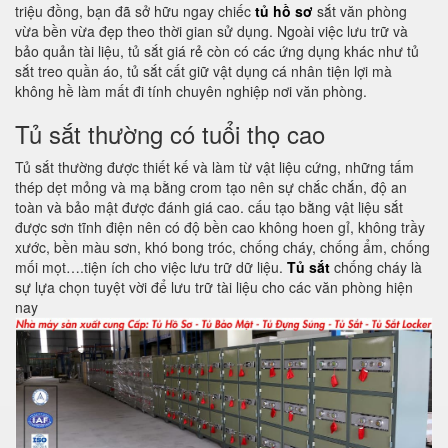
triệu đồng, bạn đã sở hữu ngay chiếc
tủ hồ sơ
sắt văn phòng
vừa bền vừa đẹp theo thời gian sử dụng. Ngoài việc lưu trữ và
bảo quản tài liệu, tủ sắt giá rẻ còn có các ứng dụng khác như tủ
sắt treo quần áo, tủ sắt cất giữ vật dụng cá nhân tiện lợi mà
không hề làm mất đi tính chuyên nghiệp nơi văn phòng.
Tủ sắt thường có tuổi thọ cao
Tủ sắt thường được thiết kế và làm từ vật liệu cứng, những tấm
thép dẹt mỏng và mạ bằng crom tạo nên sự chắc chắn, độ an
toàn và bảo mật được đánh giá cao. cấu tạo bằng vật liệu sắt
được sơn tĩnh điện nên có độ bền cao không hoen gỉ, không trầy
xước, bền màu sơn, khó bong tróc, chống cháy, chống ẩm, chống
mối mọt….tiện ích cho việc lưu trữ dữ liệu.
Tủ sắt
chống cháy là
sự lựa chọn tuyệt vời để lưu trữ tài liệu cho các văn phòng hiện
nay