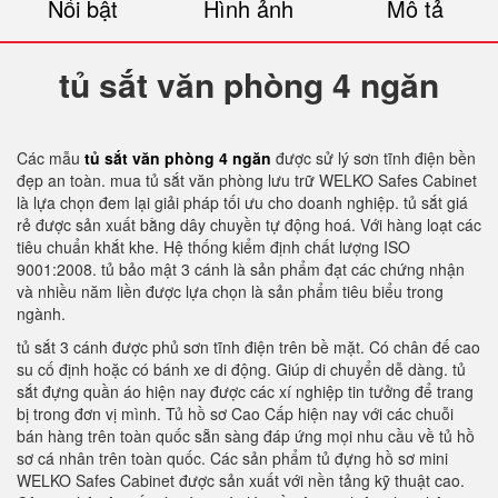
Nổi bật
Hình ảnh
Mô tả
tủ sắt văn phòng 4 ngăn
Các mẫu
tủ sắt văn phòng 4 ngăn
được sử lý sơn tĩnh điện bền
đẹp an toàn. mua tủ sắt văn phòng lưu trữ WELKO Safes Cabinet
là lựa chọn đem lại giải pháp tối ưu cho doanh nghiệp. tủ sắt giá
rẻ được sản xuất bằng dây chuyền tự động hoá. Với hàng loạt các
tiêu chuẩn khắt khe. Hệ thống kiểm định chất lượng ISO
9001:2008. tủ bảo mật 3 cánh là sản phẩm đạt các chứng nhận
và nhiều năm liền được lựa chọn là sản phẩm tiêu biểu trong
ngành.
tủ sắt 3 cánh được phủ sơn tĩnh điện trên bề mặt. Có chân đế cao
su cố định hoặc có bánh xe di động. Giúp di chuyển dễ dàng. tủ
sắt đựng quần áo hiện nay được các xí nghiệp tin tưởng để trang
bị trong đơn vị mình. Tủ hồ sơ Cao Cấp hiện nay với các chuỗi
bán hàng trên toàn quốc sẵn sàng đáp ứng mọi nhu cầu về tủ hồ
sơ cá nhân trên toàn quốc. Các sản phẩm tủ đựng hồ sơ mini
WELKO Safes Cabinet được sản xuất với nền tảng kỹ thuật cao.