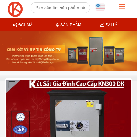
ĐỔI MÃ
SẢN PHẨM
ĐẠI LÝ