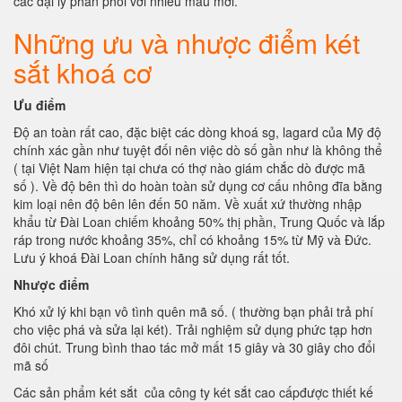
các đại lý phân phối với nhiều mẫu mới.
Những ưu và nhược điểm két
sắt khoá cơ
Ưu điểm
Độ an toàn rất cao, đặc biệt các dòng khoá sg, lagard của Mỹ độ
chính xác gần như tuyệt đối nên việc dò số gần như là không thể
( tại Việt Nam hiện tại chưa có thợ nào giám chắc dò được mã
số ). Về độ bên thì do hoàn toàn sử dụng cơ cấu nhông đĩa bằng
kim loại nên độ bên lên đến 50 năm. Về xuất xứ thường nhập
khẩu từ Đài Loan chiếm khoảng 50% thị phần, Trung Quốc và lắp
ráp trong nước khoảng 35%, chỉ có khoảng 15% từ Mỹ và Đức.
Lưu ý khoá Đài Loan chính hãng sử dụng rất tốt.
Nhược điểm
Khó xử lý khi bạn vô tình quên mã số. ( thường bạn phải trả phí
cho việc phá và sửa lại két). Trải nghiệm sử dụng phức tạp hơn
đôi chút. Trung bình thao tác mở mất 15 giây và 30 giây cho đổi
mã số
Các sản phẩm két sắt của công ty két sắt cao cấpđược thiết kế