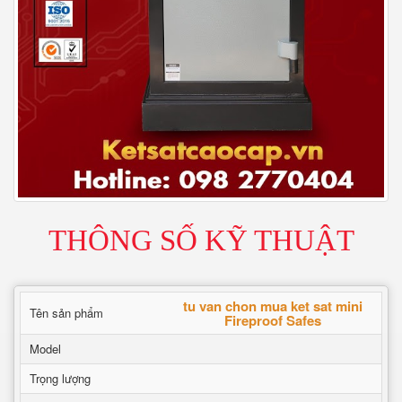
THÔNG SỐ KỸ THUẬT
tu van chon mua ket sat mini
Tên sản phẩm
Fireproof Safes
Model
Trọng lượng