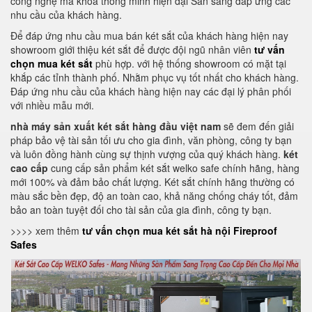
công nghệ mã khoá thông minh hiện đại Sẵn sàng đáp ứng các
nhu cầu của khách hàng.
Để đáp ứng nhu cầu mua bán két sắt của khách hàng hiện nay
showroom giới thiệu két sắt để được đội ngũ nhân viên
tư vấn
chọn mua két sắt
phù hợp. với hệ thống showroom có mặt tại
khắp các tỉnh thành phố. Nhằm phục vụ tốt nhất cho khách hàng.
Đáp ứng nhu cầu của khách hàng hiện nay các đại lý phân phối
với nhiều mẫu mới.
nhà máy sản xuất két sắt hàng đầu việt nam
sẽ đem đến giải
pháp bảo vệ tài sản tối ưu cho gia đình, văn phòng, công ty bạn
và luôn đồng hành cùng sự thịnh vượng của quý khách hàng.
két
cao cấp
cung cấp sản phẩm két sắt welko safe chính hãng, hàng
mới 100% và đảm bảo chất lượng. Két sắt chính hãng thường có
màu sắc bền đẹp, độ an toàn cao, khả năng chống cháy tốt, đảm
bảo an toàn tuyệt đối cho tài sản của gia đình, công ty bạn.
>>>> xem thêm
tư vấn chọn mua két sắt hà nội Fireproof
Safes