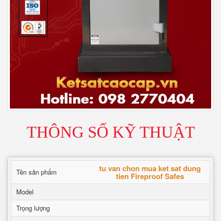
THÔNG SỐ KỸ THUẬT
tu van chon mua ket sat dung
Tên sản phẩm
tien Fireproof Safes
Model
Trọng lượng