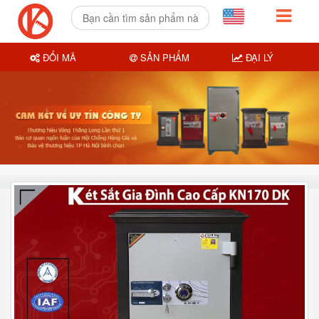
ĐỔI MÃ
SẢN PHẨM
ĐẠI LÝ