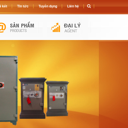
 két
Tin tức
Tuyển dụng
Liên hệ