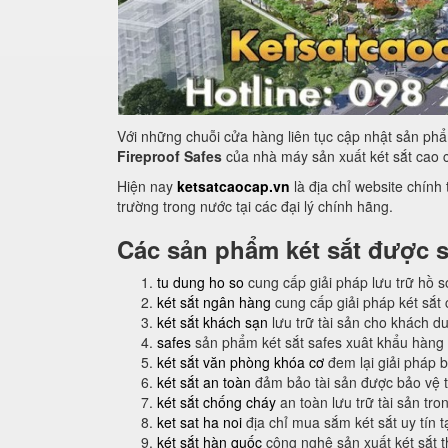
Với những chuỗi cửa hàng liên tục cập nhật sản phẩm
Fireproof Safes
của nhà máy sản xuất két sắt cao c
Hiện nay
ketsatcaocap.vn
là địa chỉ website chính
trường trong nước tại các đại lý chính hãng.
Các sản phẩm két sắt được s
tu dung ho so
cung cấp giải pháp lưu trữ hồ 
két sắt ngân hàng
cung cấp giải pháp két sắt
két sắt khách sạn
lưu trữ tài sản cho khách du
safes
sản phẩm két sắt safes xuât khẩu hàng
két sắt văn phòng khóa cơ
đem lại giải pháp 
két sắt an toàn
đảm bảo tài sản được bảo vệ t
két sắt chống cháy
an toàn lưu trữ tài sản tr
ket sat ha noi
địa chỉ mua sắm két sắt uy tín t
két sắt hàn quốc
công nghệ sản xuất két sắt t