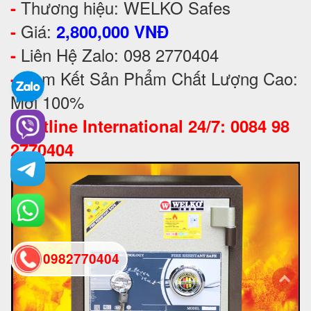
Thương hiệu: WELKO Safes
-
Giá:
-
2,800,000 VNĐ
Liên Hệ Zalo: 098 2770404
-
Cam Kết Sản Phẩm Chất Lượng Cao:
-
Mới 100%
-
Hotline International 24/7: 0084 98
2770404
0982770404
back