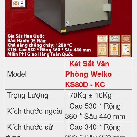
Két Sắt Văn
Model
Phòng Welko
KS80D - KC
Trọng Lượng
70Kg ± 10Kg
Cao 530 * Rộng
Kích thước ngoài
360 * Sâu 440 mm
Kích thước sử
Cao 340 * Rộng
dụng
280 * Sâu 270 mm