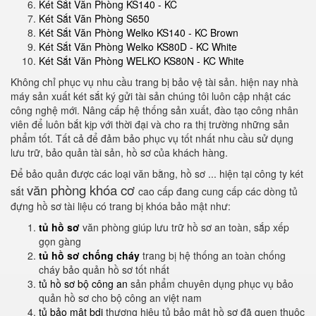
Két Sắt Văn Phòng KS140 - KC
Két Sắt Văn Phòng S650
Két Sắt Văn Phòng Welko KS140 - KC Brown
Két Sắt Văn Phòng Welko KS80D - KC White
Két Sắt Văn Phòng WELKO KS80N - KC White
Không chỉ phục vụ nhu cầu trang bị bảo vệ tài sản. hiện nay nhà
máy sản xuất két sắt ký gửi tài sản chúng tôi luôn cập nhật các
công nghệ mới. Nâng cấp hệ thống sản xuất, đào tạo công nhân
viên để luôn bắt kịp với thời đại và cho ra thị trường những sản
phẩm tốt. Tất cả để đảm bảo phục vụ tốt nhất nhu cầu sử dụng
lưu trữ, bảo quản tài sản, hồ sơ của khách hàng.
Để bảo quản được các loại văn bằng, hồ sơ ... hiện tại công ty két
văn phòng khóa cơ
sắt
cao cấp đang cung cấp các dòng tủ
đựng hồ sơ tài liệu có trang bị khóa bảo mật như:
tủ hồ sơ
văn phòng giúp lưu trữ hồ sơ an toàn, sắp xếp
gọn gàng
tủ hồ sơ chống cháy
trang bị hệ thống an toàn chống
cháy bảo quản hồ sơ tốt nhất
tủ hồ sơ bộ công an
sản phẩm chuyên dụng phục vụ bảo
quản hồ sơ cho bộ công an việt nam
tủ bảo mật bdi
thương hiệu tủ bảo mật hồ sơ đã quen thuộc