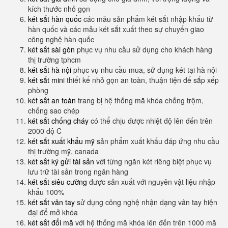
kích thước nhỏ gọn
két sắt hàn quốc
các mẫu sản phẩm két sắt nhập khẩu từ
hàn quốc và các mẫu két sắt xuất theo sự chuyển giao
công nghệ hàn quốc
két sắt sài gòn
phục vụ nhu cầu sử dụng cho khách hàng
thị trường tphcm
két sắt hà nội
phục vụ nhu cầu mua, sử dụng két tại hà nội
két sắt mini
thiết kế nhỏ gọn an toàn, thuận tiện để sắp xếp
phòng
két sắt an toàn
trang bị hệ thống mã khóa chống trộm,
chống sao chép
két sắt chống cháy
có thể chịu được nhiệt độ lên đến trên
2000 độ C
két sắt xuất khẩu mỹ
sản phẩm xuất khẩu đáp ứng nhu cầu
thị trường mỹ, canada
két sắt ký gửi tài sản
với từng ngăn két riêng biệt phục vụ
lưu trữ tài sản trong ngân hàng
két sắt siêu cường
được sản xuất với nguyên vật liệu nhập
khẩu 100%
két sắt vân tay
sử dụng công nghệ nhận dạng vân tay hiện
đại để mở khóa
két sắt đổi mã
với hệ thống mã khóa lên đến trên 1000 mã