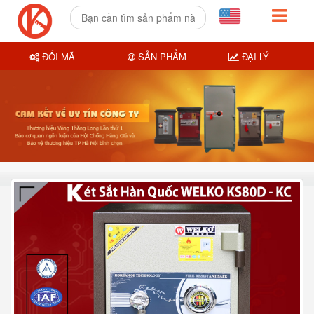
ĐỔI MÃ
SẢN PHẨM
ĐẠI LÝ