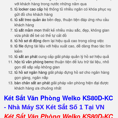
với khách hàng trong nước những năm qua
tủ locker cao cấp
hệ thống tủ nhiều ngăn có khóa phục vụ
gửi đồ cho khách hàng
tủ sắt treo quần áo
bền đẹp, thuận tiện đáp ứng nhu cầu
khách hàng
tủ sắt mầm mon
thiết kế nhiều màu sắc, đẹp, không gian
vừa phải để bé có thể tự cất đồ
tủ hồ sơ di động
đem lại hiệu quả cao trong công việc
tủ file
đựng tài liệu với hiệu xuất cao, dễ dàng thao tác tìm
kiếm
tủ sắt an phát
cung cấp giải pháp quản lý hồ sơ hiệu quả
hộc tủ văn phòng bemc
thuận tiện để lưu trữ tài liệu, nhỏ
gọn dễ sắp xếp không gian
tủ hồ sơ ngân hàng
giải pháp đựng hồ sơ cho ngân hàng
gọn gàng, ngăn nắp
bàn chân sắt an phát
giải pháp văn phòng hiện đại được
khách hàng ưa chuông nhất
Két Sắt Văn Phòng Welko KS80D-KC
-
Nhà Máy SX Két Sắt Số 1 Tại VN
Két Sắt Văn Phòng Welko KS80D-KC