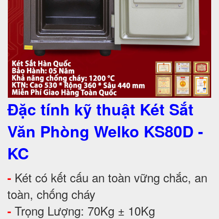
Đặc tính kỹ thuật Két Sắt
Văn Phòng Welko KS80D -
KC
Két có kết cấu an toàn vững chắc, an
-
toàn, chống cháy
Trọng Lượng: 70Kg ± 10Kg
-