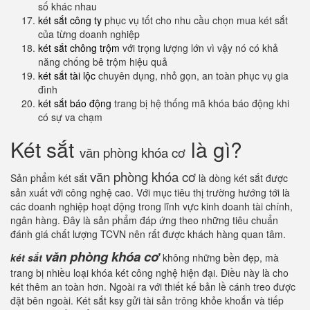
số khác nhau
két sắt công ty
phục vụ tốt cho nhu cầu chọn mua két sắt
của từng doanh nghiệp
két sắt chông trộm
với trọng lượng lớn vì vậy nó có khả
năng chống bê trộm hiệu quả
két sắt tài lộc
chuyên dụng, nhỏ gọn, an toàn phục vụ gia
đình
két sắt báo động
trang bị hệ thống mã khóa báo động khi
có sự va chạm
Két sắt
là gì?
văn phòng khóa cơ
văn phòng khóa cơ
Sản phẩm két sắt
là dòng két sắt được
sản xuất với công nghệ cao. Với mục tiêu thị trường hướng tới là
các doanh nghiệp hoạt động trong lĩnh vực kinh doanh tài chính,
ngân hàng. Đây là sản phẩm đáp ứng theo những tiêu chuẩn
đánh giá chất lượng TCVN nên rất được khách hàng quan tâm.
văn phòng khóa cơ
két sắt
không những bền đẹp, mà
trang bị nhiều loại khóa két công nghệ hiện đại. Điều này là cho
két thêm an toàn hơn. Ngoài ra với thiết kế bản lề cánh treo được
đặt bên ngoài. Két sắt ksy gửi tài sản trông khỏe khoắn và tiếp