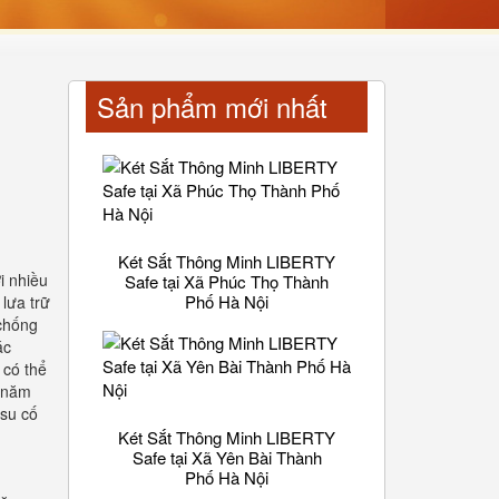
Sản phẩm mới nhất
Két Sắt Thông Minh LIBERTY
i nhiều
Safe tại Xã Phúc Thọ Thành
Phố Hà Nội
lưa trữ
 chống
ác
 có thể
u năm
 su cố
Két Sắt Thông Minh LIBERTY
Safe tại Xã Yên Bài Thành
Phố Hà Nội