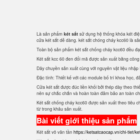
Là sản phẩm
két sắt
sử dụng hệ thống khóa két điện
cửa két sắt dễ dàng. két sắt chóng cháy kcc60 là 
Toàn bộ sản phẩm két sắt chống cháy kcc60 đều đ
Két sắt kcc 60 đen đổi mã được sản xuất bằng côn
Dây chuyền sản xuất cùng với nguyên vật liệu nhập
Đặc tính: Thiết kế với các module bố trí khoa học
Cửa két sắt được đúc liền khối bởi thép dày theo thi
nên sự chắc chắn và hoàn toàn đảm bảo an toàn c
Két sắt chống cháy kcc60 được sản xuất theo tiêu 
từ trong khâu sản xuất.
Bài viết giới thiệu sản phẩm
Két sắt võ văn tần
https://ketsatcaocap.vn/chi-tiet/k