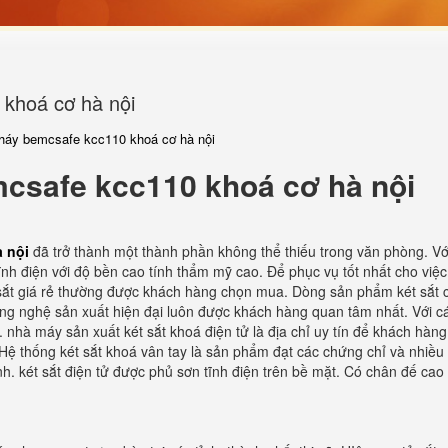
 khoá cơ hà nội
cháy bemcsafe kcc110 khoá cơ hà nội
mcsafe kcc110 khoá cơ hà nội
à nội
đã trở thành một thành phần không thể thiếu trong văn phòng. Vớ
h điện với độ bền cao tính thẩm mỹ cao. Để phục vụ tốt nhất cho việc 
t sắt giá rẻ thường được khách hàng chọn mua. Dòng sản phẩm két sắt
công nghệ sản xuất hiện đại luôn được khách hàng quan tâm nhất. Với c
 nhà máy sản xuất két sắt khoá điện tử là địa chỉ uy tín để khách hàng
 Hệ thống két sắt khoá vân tay là sản phẩm đạt các chứng chỉ và nhiề
h. két sắt điện tử được phủ sơn tĩnh điện trên bề mặt. Có chân đế cao