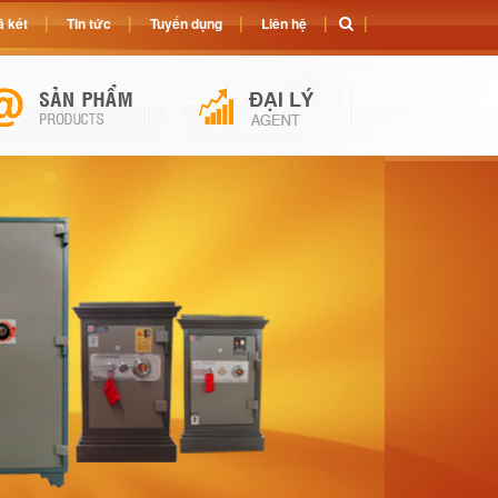
 két
Tin tức
Tuyển dụng
Liên hệ