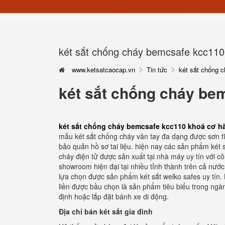
két sắt chống cháy bemcsafe kcc110
www.ketsatcaocap.vn
Tin tức
két sắt chống 
két sắt chống cháy be
két sắt chống cháy bemcsafe kcc110 khoá cơ h
mẫu két sắt chống cháy vân tay đa dạng được sơn tĩn
bảo quản hồ sơ tai liệu. hiện nay các sản phẩm ké
cháy điện tử được sản xuất tại nhà máy uy tín với 
showroom hiện đại tại nhiều tỉnh thành trên cả nước.
lựa chọn được sản phẩm két sắt welko safes uy tín.
liền được bầu chọn là sản phẩm tiêu biểu trong ngàn
định hoặc lắp đặt bánh xe di động.
Địa chỉ bán két sắt gia đình