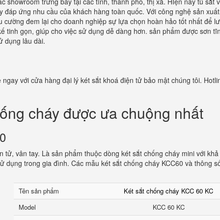
c showroom trưng bày tại các tỉnh, thành phố, thị xã. HIện nay tủ sắt 
tay đáp ứng nhu cầu của khách hàng toàn quốc. Với công nghệ sản xuất
êu cường đem lại cho doanh nghiệp sự lựa chọn hoàn hảo tốt nhất để lư
ết kế tinh gọn, giúp cho việc sử dụng dễ dàng hơn. sản phẩm được sơn tĩ
ử dụng lâu dài.
 ngay với cửa hàng đại lý két sắt khoá điện tử bảo mật chúng tôi. Hotli
hống cháy được ưa chuộng nhất
60
 tử, vân tay. Là sản phẩm thuộc dòng két sắt chống cháy mini với khả
ử dụng trong gia đình. Các mẫu két sắt chống cháy KCC60 và thông s
Tên sản phẩm
Két sắt chống cháy KCC 60 KC
Model
KCC 60 KC