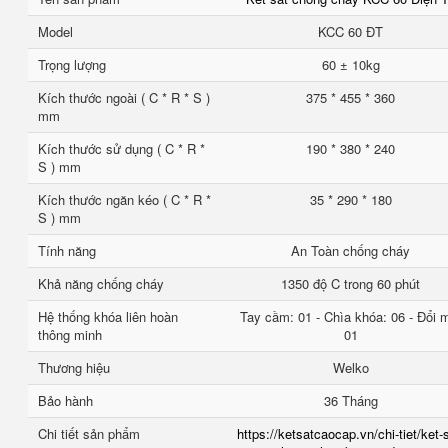
Model
KCC 60 ĐT
Trọng lượng
60 ± 10kg
Kích thước ngoài ( C * R * S )
375 * 455 * 360
mm
Kích thước sử dụng ( C * R *
190 * 380 * 240
S ) mm
Kích thước ngăn kéo ( C * R *
35 * 290 * 180
S ) mm
Tính năng
An Toàn chống cháy
Khả năng chống cháy
1350 độ C trong 60 phút
Hệ thống khóa liên hoàn
Tay cầm: 01 - Chìa khóa: 06 - Đổi 
thông minh
01
Thương hiệu
Welko
Bảo hành
36 Tháng
Chi tiết sản phẩm
https://ketsatcaocap.vn/chi-tiet/ket-