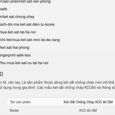
.vn/san-pham/ket-sat-van-phong
-safe
am/ket-sat-chong-chay
/cach-doi-ma-ket-sat-dien-tu-korea
t/sua-ket-sat-tai-ha-noi
/chi-tiet/mua-ket-sat-mini-tai-da-nang
/ket-sat-hai-phong
fingerprint-safe-box
t/thu-mua-ket-sat-cu-tai-ha-noi
80
 tử, vân tay. Là sản phẩm thuộc dòng két sắt chống cháy mini với khả
ử dụng trong gia đình. Các mẫu két sắt chống cháy KCC80 và thông s
Tên sản phẩm
Két Sắt Chống Cháy KCC 80 DM
Model
KCC 80 DM