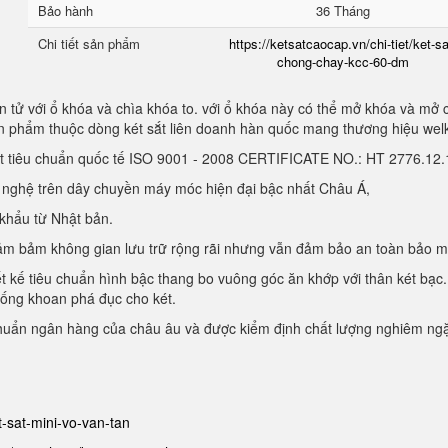
Bảo hành
36 Tháng
Chi tiết sản phẩm
https://ketsatcaocap.vn/chi-tiet/ket-sa
chong-chay-kcc-60-dm
 tử với ổ khóa và chìa khóa to. với ổ khóa này có thể mở khóa và mở 
sản phẩm thuộc dòng két sắt liên doanh hàn quốc mang thương hiệu we
ạt tiêu chuẩn quốc tế ISO 9001 - 2008 CERTIFICATE NO.: HT 2776.1
g nghệ trên dây chuyền máy móc hiện đại bậc nhất Châu Á,
 khẩu từ Nhật bản.
, đảm bảm không gian lưu trữ rộng rãi nhưng vẫn đảm bảo an toàn bảo 
ết kế tiêu chuẩn hình bậc thang bo vuông góc ăn khớp với thân két bạc.
hống khoan phá đục cho két.
chuẩn ngân hàng của châu âu và được kiểm định chất lượng nghiêm ng
et-sat-mini-vo-van-tan