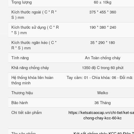
Trọng lượng
60 ± 10kg
Kích thước ngoài ( C * R *
375 * 455 * 360
S ) mm
Kích thước sử dụng ( C * R
190 * 380 * 240
* S ) mm
Kích thước ngăn kéo ( C *
35 * 290 * 180
R * S ) mm
Tính năng
An Toàn chống cháy
Khả năng chống cháy
1350 độ C trong 60 phút
Hệ thống khóa liên hoàn
Tay cầm: 01 - Chìa khóa: 06 - Đổi mã:
thông minh
Thương hiệu
Welko
Bảo hành
36 Tháng
Chi tiết sản phẩm
https://ketsatcaocap.vn/chi-tiet/ket-sa
chong-chay-kcc-60-kc
Tên sản phẩm
Két sắt chống cháy KCC 60 Điện 