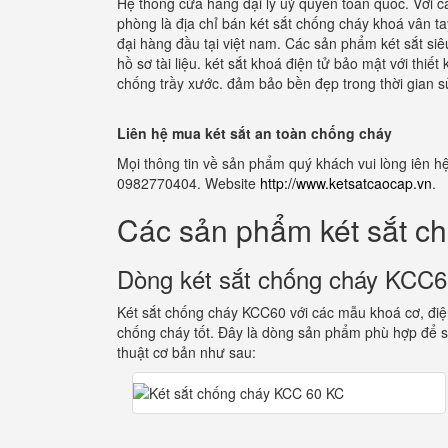
Hệ thống cửa hàng đại lý uỷ quyển toàn quốc. Với cá
phòng là địa chỉ bán két sắt chống cháy khoá vân 
đại hàng đầu tại việt nam. Các sản phẩm két sắt si
hồ sơ tài liệu. két sắt khoá điện tử bảo mật với thi
chống trầy xước. đảm bảo bền đẹp trong thời gian s
Liên hệ mua két sắt an toàn chống cháy
Mọi thông tin về sản phẩm quý khách vui lòng iên hệ
0982770404. Website
http://www.ketsatcaocap.vn
.
Các sản phẩm két sắt c
Dòng két sắt chống cháy KCC
Két sắt chống cháy KCC60 với các mẫu khoá cơ, điện
chống cháy tốt. Đây là dòng sản phẩm phù hợp để s
thuật cơ bản như sau: