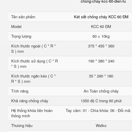
chong-chay-kcc-60-dien-tu
Tên sản phẩm
Két sắt chống cháy KCC 60 ĐM
Model
KCC 60 ĐM
Trọng lượng
60 ± 10kg
Kích thước ngoài ( C * R *
375 * 455 * 360
S ) mm
Kích thước sử dụng ( C * R
190 * 380 * 240
* S ) mm
Kích thước ngăn kéo ( C *
35 * 290 * 180
R * S ) mm
Tính năng
An Toàn chống cháy
Khả năng chống cháy
1350 độ C trong 60 phút
Hệ thống khóa liên hoàn
Tay cầm: 01 - Chìa khóa: 06 - Đổi mã:
thông minh
Thương hiệu
Welko