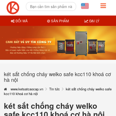
ĐỔI MÃ
SẢN PHẨM
ĐẠI LÝ
két sắt chống cháy welko safe kcc110 khoá cơ
hà nội
www.ketsatcaocap.vn
Tin tức
két sắt chống cháy welko safe
kcc110 khoá cơ hà nội
két sắt chống cháy welko
safe kcc110 khoá cơ hà nội