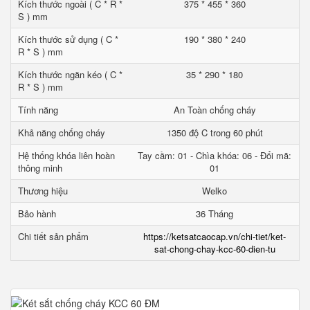
Kích thước ngoài ( C * R *
375 * 455 * 360
S ) mm
Kích thước sử dụng ( C *
190 * 380 * 240
R * S ) mm
Kích thước ngăn kéo ( C *
35 * 290 * 180
R * S ) mm
Tính năng
An Toàn chống cháy
Khả năng chống cháy
1350 độ C trong 60 phút
Hệ thống khóa liên hoàn
Tay cầm: 01 - Chìa khóa: 06 - Đổi mã:
thông minh
01
Thương hiệu
Welko
Bảo hành
36 Tháng
Chi tiết sản phẩm
https://ketsatcaocap.vn/chi-tiet/ket-
sat-chong-chay-kcc-60-dien-tu