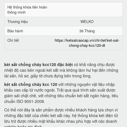
Hệ thống khóa liên hoàn
thông minh
Thương hiệu
WELKO
Bảo hành
36 Tháng
Chi tiết
https://ketsatcaocap.vn/chi-tiet/ket-sat-
chong-chay-kcc120-dt
két sắt chống cháy kcc120 đặc biệt
có khả năng chịu được
nhiệt độ cao bên ngoài két sắt mà không làm hư hại đến những
tài sản, hồ sơ, giấy tờ chưa đựng bên trong lòng.
két sắt chống cháy kcc 120
với những nguyên vật liệu nhập
khẩu cao cấp từ nước ngoài. Trải qua quá trình sản xuất được
giám sát chặt chẽ, với những tiêu chuẩn két sắt ngân hàng, tiêu
chuẩn ISO 9001-2008.
Có thể nói đây là sản phẩm được nhiều khách hàng lựa chọn vì
những đặc biệt của chiếc két sắt này. hệ thống khóa két điện tử
lữu trữ được nhiều mật khẩu khác nhau phù hợp với các doanh
nghiệp hoặc gia đình.