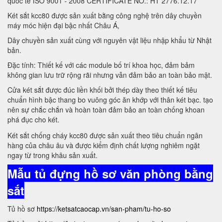
quốc tế ISO 9001 - 2008 CERTIFICATE NO.: HT 2776.12.17
Két sắt kcc80 được sản xuất bằng công nghệ trên dây chuyền
máy móc hiện đại bậc nhất Châu Á,
Dây chuyền sản xuất cùng với nguyên vật liệu nhập khẩu từ Nhật
bản.
Đặc tính: Thiết kế với các module bố trí khoa học, đảm bảm
không gian lưu trữ rộng rãi nhưng vẫn đảm bảo an toàn bảo mật.
Cửa két sắt được đúc liền khối bởi thép dày theo thiết kế tiêu
chuẩn hình bậc thang bo vuông góc ăn khớp với thân két bạc. tạo
nên sự chắc chắn và hoàn toàn đảm bảo an toàn chống khoan
phá đục cho két.
Két sắt chống cháy kcc80 được sản xuất theo tiêu chuẩn ngân
hàng của châu âu và được kiểm định chất lượng nghiêm ngặt
ngay từ trong khâu sản xuất.
Mẫu tủ đựng hồ sơ văn phòng bằng
sắt
Tủ hồ sơ
https://ketsatcaocap.vn/san-pham/tu-ho-so