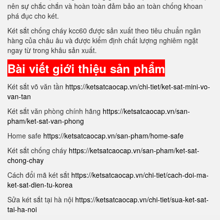
nên sự chắc chắn và hoàn toàn đảm bảo an toàn chống khoan
phá đục cho két.
Két sắt chống cháy kcc60 được sản xuất theo tiêu chuẩn ngân
hàng của châu âu và được kiểm định chất lượng nghiêm ngặt
ngay từ trong khâu sản xuất.
Bài viết giới thiệu sản phẩm
Két sắt võ văn tần
https://ketsatcaocap.vn/chi-tiet/ket-sat-mini-vo-
van-tan
Két sắt văn phòng chính hãng
https://ketsatcaocap.vn/san-
pham/ket-sat-van-phong
Home safe
https://ketsatcaocap.vn/san-pham/home-safe
Két sắt chống cháy
https://ketsatcaocap.vn/san-pham/ket-sat-
chong-chay
Cách đổi mã két sắt
https://ketsatcaocap.vn/chi-tiet/cach-doi-ma-
ket-sat-dien-tu-korea
Sửa két sắt tại hà nội
https://ketsatcaocap.vn/chi-tiet/sua-ket-sat-
tai-ha-noi