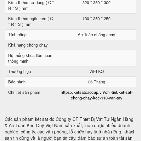
Kích thước sử dụng ( C *
320 * 350 * 300
R * S ) mm
Kích thước ngăn kéo ( C
130 * 350 * 250
* R * S ) mm
Tính năng
An Toàn chống cháy
Khả năng chống cháy
Hệ thống khóa liên hoàn
thông minh
Thương hiệu
WELKO
Bảo hành
36 Tháng
Chi tiết sản phẩm
https://ketsatcaocap.vn/chi-tiet/ket-sat-
chong-chay-kcc-110-van-tay
Các sản phẩm két sắt do Công ty CP Thiết Bị Vật Tư Ngân Hàng
& An Toàn Kho Quỹ Việt Nam sản xuất, luôn được nhiều doanh
nghiệp, công ty, các văn phòng, tổ chức hay là ở nhà riêng, khách
sạn tin dùng và là người bạn tin cậy, đảm bảo sự an toàn tài sản