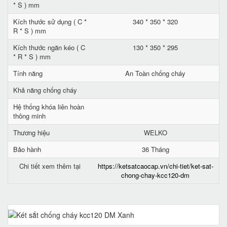
* S ) mm
Kích thước sử dụng ( C *
340 * 350 * 320
R * S ) mm
Kích thước ngăn kéo ( C
130 * 350 * 295
* R * S ) mm
Tính năng
An Toàn chống cháy
Khả năng chống cháy
Hệ thống khóa liên hoàn
thông minh
Thương hiệu
WELKO
Bảo hành
36 Tháng
Chi tiết xem thêm tại
https://ketsatcaocap.vn/chi-tiet/ket-sat-
chong-chay-kcc120-dm