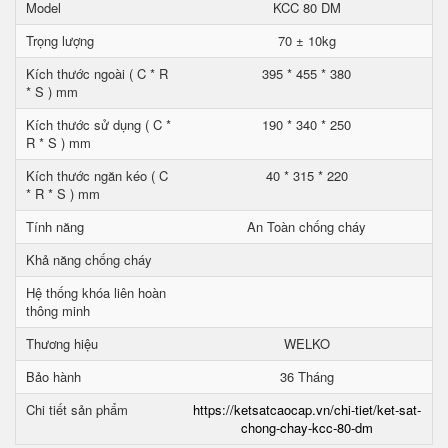
Model
KCC 80 DM
Trọng lượng
70 ± 10kg
Kích thước ngoài ( C * R
395 * 455 * 380
* S ) mm
Kích thước sử dụng ( C *
190 * 340 * 250
R * S ) mm
Kích thước ngăn kéo ( C
40 * 315 * 220
* R * S ) mm
Tính năng
An Toàn chống cháy
Khả năng chống cháy
Hệ thống khóa liên hoàn
thông minh
Thương hiệu
WELKO
Bảo hành
36 Tháng
Chi tiết sản phẩm
https://ketsatcaocap.vn/chi-tiet/ket-sat-
chong-chay-kcc-80-dm