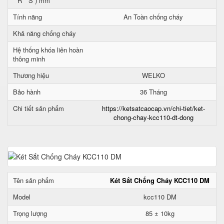
* R * S ) mm
Tính năng
An Toàn chống cháy
Khả năng chống cháy
Hệ thống khóa liên hoàn
thông minh
Thương hiệu
WELKO
Bảo hành
36 Tháng
Chi tiết sản phẩm
https://ketsatcaocap.vn/chi-tiet/ket-
chong-chay-kcc110-dt-dong
Tên sản phẩm
Két Sắt Chống Cháy KCC110 DM
Model
kcc110 DM
Trọng lượng
85 ± 10kg