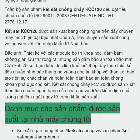
Toàn bộ sản phẩm
két sắt chống cháy KCC120
đều đạt tiêu
chuẩn quốc tế ISO 9001 - 2008 CERTIFICATE NO.: HT
2776.12.17
Két sắt KCC120
được sản xuất bằng công nghệ trên dây chuyền
máy móc hiện đại bậc nhất Châu Á, Dây chuyền sản xuất cùng
với nguyên vật liệu nhập khẩu từ Nhật bản.
Đặc tính: Thiết kế với các module bố trí khoa học, đảm bảm
không gian lưu trữ rộng rãi nhưng vẫn đảm bảo an toàn bảo mật.
Cửa két sắt két bạc được đúc liền khối bởi thép dày theo thiết kế
tiêu chuẩn hình bậc thang bo vuông góc ăn khớp với thân két bạc.
tạo nên sự chắc chắn và hoàn toàn đảm bảo an toàn chống
khoan phá đục cho két. Két sắt chống cháy kcc120 được sản xuất
theo tiêu chuẩn ngân hàng của châu âu và được kiểm định chất
lượng nghiêm ngặt ngay từ trong khâu sản xuất
Danh mục các sản phẩm được sản
xuất tại nhà máy chúng tôi
Két sắt ngân hàng
https://ketsatcaocap.vn/san-pham/ket-
sat-ngan-hang-bemc