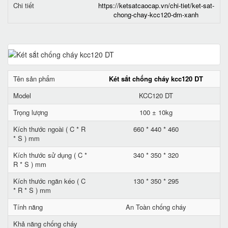
Chi tiết
https://ketsatcaocap.vn/chi-tiet/ket-sat-
chong-chay-kcc120-dm-xanh
Tên sản phẩm
Két sắt chống cháy kcc120 DT
Model
KCC120 DT
Trọng lượng
100 ± 10kg
Kích thước ngoài ( C * R
660 * 440 * 460
* S ) mm
Kích thước sử dụng ( C *
340 * 350 * 320
R * S ) mm
Kích thước ngăn kéo ( C
130 * 350 * 295
* R * S ) mm
Tính năng
An Toàn chống cháy
Khả năng chống cháy