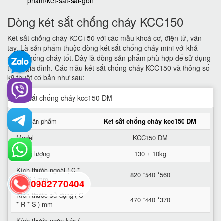
pham/ket-sat-sai-gon
Dòng két sắt chống cháy KCC150
Két sắt chống cháy KCC150 với các mẫu khoá cơ, điện tử, vân
tay. Là sản phẩm thuộc dòng két sắt chống cháy mini với khả
năng chống cháy tốt. Đây là dòng sản phẩm phù hợp để sử dụng
trong gia đình. Các mẫu két sắt chống cháy KCC150 và thông số
kỹ thuật cơ bản như sau:
Tên sản phẩm
Két sắt chống cháy kcc150 DM
Model
KCC150 DM
Trọng lượng
130 ± 10kg
Kích thước ngoài ( C *
820 *540 *560
R * S ) mm
0982770404
Kích thước sử dụng ( C
470 *440 *370
* R * S ) mm
back
Kích thước ngăn kéo (