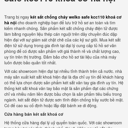
Trang bị ngay
két sắt chống cháy welko safe kcc110 khoá cơ
hà nội
cho doanh nghiệp bạn để lưu trữ hồ sơ an toàn và tìm
kiếm nhanh chóng. Sản phẩm két sắt chống cháy điện tử được
làm bằng nguyên liệu thép cán nguội trên dây chuyền đúc dập
hiện đại với sự giám sát chặt chẽ của các kỹ sư giỏi. Mua két sắt
điện tử sử dụng trong gia đình tại đại lý cung cấp tủ hồ sơ văn
phòng để có được sản phẩm với giá thành rẻ và chất lượng cao,
uy tín trên thị trường. Đảm bảo cho hồ sơ tài liệu của nhà máy
luôn được bảo quản tốt nhất.
Với các showroom hiện đại tại nhiều tỉnh thành trên cả nước. nhà
máy sản xuất két sắt khoá hiện đại là địa chỉ uy tín để khách hàng
có thể lựa chọn được sản phẩm két sắt vân tay gia đình uy tín. Hệ
thống két sắt khoá vân tay bảo mật là sản phẩm đạt các chứng
chỉ và nhiều năm liền được bầu chọn là sản phẩm tiêu biểu trong
ngành. két sắt điện tử được sơn tĩnh điện chống trầy xước bề mặt.
Có đế cao su cố định hoặc lắp đặt bánh xe di động.
Cửa hàng bán két sắt khoá cơ
Hệ thống cửa hàng đại lý uỷ quyển toàn quốc. Với các showroom