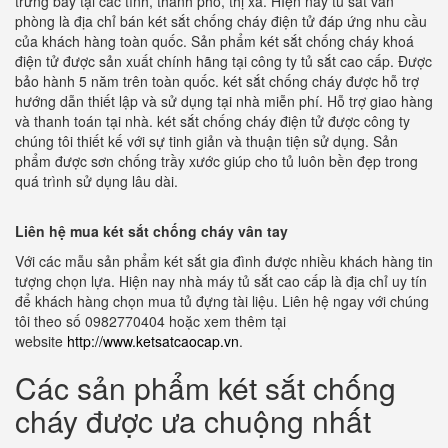
trưng bày tại các tỉnh, thành phố, thị xã. HIện nay tủ sắt văn
phòng là địa chỉ bán két sắt chống cháy điện tử đáp ứng nhu cầu
của khách hàng toàn quốc. Sản phẩm két sắt chống cháy khoá
điện tử được sản xuất chính hãng tại công ty tủ sắt cao cấp. Được
bảo hành 5 năm trên toàn quốc. két sắt chống cháy được hỗ trợ
hướng dẫn thiết lập và sử dụng tại nhà miễn phí. Hỗ trợ giao hàng
và thanh toán tại nhà. két sắt chống cháy điện tử được công ty
chúng tôi thiết kế với sự tinh giản và thuận tiện sử dụng. Sản
phẩm được sơn chống trầy xước giúp cho tủ luôn bền đẹp trong
quá trình sử dụng lâu dài.
Liên hệ mua két sắt chống cháy vân tay
Với các mẫu sản phẩm két sắt gia đình được nhiều khách hàng tin
tượng chọn lựa. Hiện nay nhà máy tủ sắt cao cấp là địa chỉ uy tín
để khách hàng chọn mua tủ đựng tài liệu. Liên hệ ngay với chúng
tôi theo số 0982770404 hoặc xem thêm tại
website
http://www.ketsatcaocap.vn
.
Các sản phẩm két sắt chống
cháy được ưa chuộng nhất