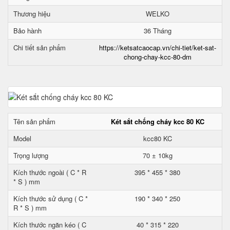
Thương hiệu
WELKO
Bảo hành
36 Tháng
Chi tiết sản phẩm
https://ketsatcaocap.vn/chi-tiet/ket-sat-
chong-chay-kcc-80-dm
Tên sản phẩm
Két sắt chống cháy kcc 80 KC
Model
kcc80 KC
Trọng lượng
70 ± 10kg
Kích thước ngoài ( C * R
395 * 455 * 380
* S ) mm
Kích thước sử dụng ( C *
190 * 340 * 250
R * S ) mm
Kích thước ngăn kéo ( C
40 * 315 * 220