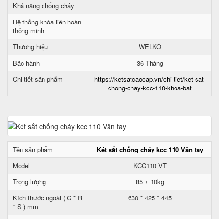
Khả năng chống cháy
Hệ thống khóa liên hoàn
thông minh
Thương hiệu
WELKO
Bảo hành
36 Tháng
Chi tiết sản phẩm
https://ketsatcaocap.vn/chi-tiet/ket-sat-
chong-chay-kcc-110-khoa-bat
Tên sản phẩm
Két sắt chống cháy kcc 110 Vân tay
Model
KCC110 VT
Trọng lượng
85 ± 10kg
Kích thước ngoài ( C * R
630 * 425 * 445
* S ) mm