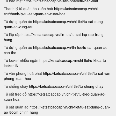
Tủ bảo mật
https://ketsatcaocap.vn/san-pham/tu-bao-mat
Thanh lý tủ quần áo xuân hoà
https://ketsatcaocap.vn/chi-
tiet/thanh-ly-tu-sat-quan-ao-xuan-hoa
Tủ đựng quần áo
https://ketsatcaocap.vn/chi-tiet/tu-sat-dung-
quan-ao-vung-tau
Tủ lắp ráp
https://ketsatcaocap.vn/tin-tuc/tu-sat-lap-rap-trung-
hung
Tủ đựng quần áo
https://ketsatcaocap.vn/tin-tuc/tu-sat-quan-ao-
can-tho
Tủ locker nhiều ngăn
https://ketsatcaocap.vn/chi-tiet/o-khoa-tu-
locker-t6
Tủ văn phòng hoà phát
https://ketsatcaocap.vn/chi-tiet/tu-sat-van-
phong-xuan-hoa
Tủ chống cháy
https://ketsatcaocap.vn/chi-tiet/tu-chong-chay
Tủ sắt treo đồ
https://ketsatcaocap.vn/chi-tiet/tu-treo-quan-ao-
xuan-hoa
Tủ sắt quần áo
https://ketsatcaocap.vn/chi-tiet/tu-sat-dung-quan-
ao-80cm-chinh-hang