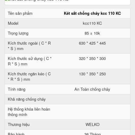
Tên sản phẩm
Két sắt chống cháy kcc 110 KC
Model
kcc110 KC
Trọng lượng
85 ± 10k
Kích thước ngoài ( C * R
630 * 425 * 445
* S ) mm
Kích thước sử dụng ( C *
320 * 350 * 300
R * S ) mm
Kích thước ngăn kéo ( C
130 * 350 * 250
* R * S ) mm
Tính năng
An Toàn chống cháy
Khả năng chống cháy
Hệ thống khóa liên hoàn
thông minh
Thương hiệu
WELKO
Bảo hành
36 Tháng