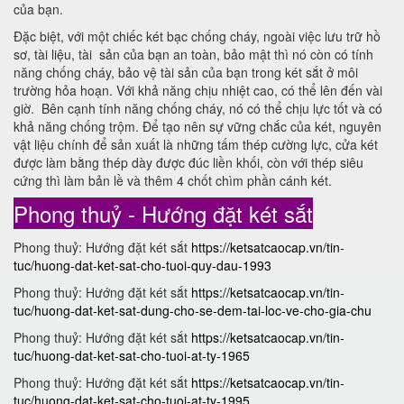
của bạn.
Đặc biệt, với một chiếc két bạc chống cháy, ngoài việc lưu trữ hồ
sơ, tài liệu, tài sản của bạn an toàn, bảo mật thì nó còn có tính
năng chống cháy, bảo vệ tài sản của bạn trong két sắt ở môi
trường hỏa hoạn. Với khả năng chịu nhiệt cao, có thể lên đến vài
giờ. Bên cạnh tính năng chống cháy, nó có thể chịu lực tốt và có
khả năng chống trộm. Để tạo nên sự vững chắc của két, nguyên
vật liệu chính để sản xuất là những tấm thép cường lực, cửa két
được làm bằng thép dày được đúc liền khối, còn với thép siêu
cứng thì làm bản lề và thêm 4 chốt chìm phần cánh két.
Phong thuỷ - Hướng đặt két sắt
Phong thuỷ: Hướng đặt két sắt
https://ketsatcaocap.vn/tin-
tuc/huong-dat-ket-sat-cho-tuoi-quy-dau-1993
Phong thuỷ: Hướng đặt két sắt
https://ketsatcaocap.vn/tin-
tuc/huong-dat-ket-sat-dung-cho-se-dem-tai-loc-ve-cho-gia-chu
Phong thuỷ: Hướng đặt két sắt
https://ketsatcaocap.vn/tin-
tuc/huong-dat-ket-sat-cho-tuoi-at-ty-1965
Phong thuỷ: Hướng đặt két sắt
https://ketsatcaocap.vn/tin-
tuc/huong-dat-ket-sat-cho-tuoi-at-ty-1995