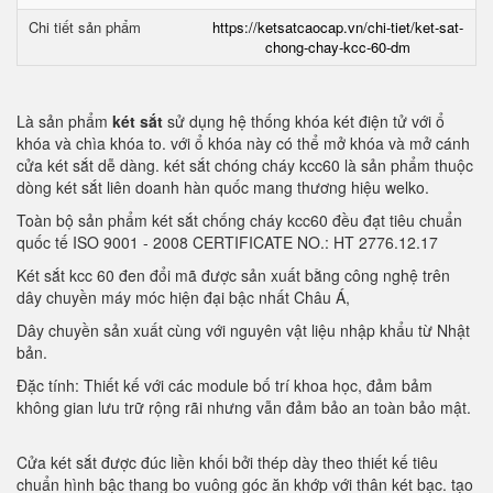
Chi tiết sản phẩm
https://ketsatcaocap.vn/chi-tiet/ket-sat-
chong-chay-kcc-60-dm
Là sản phẩm
két sắt
sử dụng hệ thống khóa két điện tử với ổ
khóa và chìa khóa to. với ổ khóa này có thể mở khóa và mở cánh
cửa két sắt dễ dàng. két sắt chóng cháy kcc60 là sản phẩm thuộc
dòng két sắt liên doanh hàn quốc mang thương hiệu welko.
Toàn bộ sản phẩm két sắt chống cháy kcc60 đều đạt tiêu chuẩn
quốc tế ISO 9001 - 2008 CERTIFICATE NO.: HT 2776.12.17
Két sắt kcc 60 đen đổi mã được sản xuất bằng công nghệ trên
dây chuyền máy móc hiện đại bậc nhất Châu Á,
Dây chuyền sản xuất cùng với nguyên vật liệu nhập khẩu từ Nhật
bản.
Đặc tính: Thiết kế với các module bố trí khoa học, đảm bảm
không gian lưu trữ rộng rãi nhưng vẫn đảm bảo an toàn bảo mật.
Cửa két sắt được đúc liền khối bởi thép dày theo thiết kế tiêu
chuẩn hình bậc thang bo vuông góc ăn khớp với thân két bạc. tạo