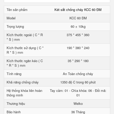
Tên sản phẩm
Két sắt chống cháy KCC 60 ĐM
Model
KCC 60 ĐM
Trọng lượng
60 ± 10kg
Kích thước ngoài ( C * R
375 * 455 * 360
* S ) mm
Kích thước sử dụng ( C *
190 * 380 * 240
R * S ) mm
Kích thước ngăn kéo ( C
35 * 290 * 180
* R * S ) mm
Tính năng
An Toàn chống cháy
Khả năng chống cháy
1350 độ C trong 60 phút
Hệ thống khóa liên hoàn
Tay cầm: 01 - Chìa khóa: 06 - Đổi mã:
thông minh
01
Thương hiệu
Welko
Bảo hành
36 Tháng