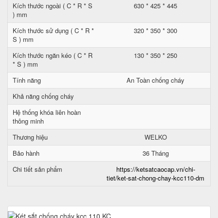
Kích thước ngoài ( C * R * S
630 * 425 * 445
) mm
Kích thước sử dụng ( C * R *
320 * 350 * 300
S ) mm
Kích thước ngăn kéo ( C * R
130 * 350 * 250
* S ) mm
Tính năng
An Toàn chống cháy
Khả năng chống cháy
Hệ thống khóa liên hoàn
thông minh
Thương hiệu
WELKO
Bảo hành
36 Tháng
Chi tiết sản phẩm
https://ketsatcaocap.vn/chi-
tiet/ket-sat-chong-chay-kcc110-dm