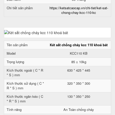
Chi tiết sản phẩm
https://ketsatcaocap.vn/chi-tiet/ket-sat-
chong-chay-kcc-110-kc
Tên sản phẩm
Két sắt chống cháy kcc 110 khoá bát
Model
KCC110 KB
Trọng lượng
85 ± 10kg
Kích thước ngoài ( C * R
630 * 425 * 445
* S ) mm
Kích thước sử dụng ( C *
320 * 350 * 300
R * S ) mm
Kích thước ngăn kéo ( C
130 * 350 * 250
* R * S ) mm
Tính năng
An Toàn chống cháy