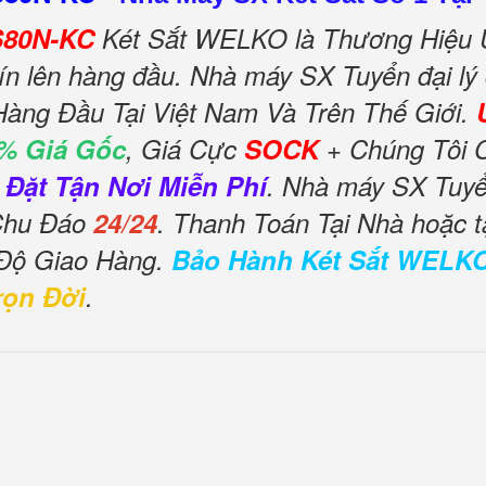
KS80N-KC
Két Sắt WELKO là Thương Hiệu 
ín lên hàng đầu. Nhà máy SX Tuyển đại lý
Hàng Đầu Tại Việt Nam Và Trên Thế Giới.
% Giá Gốc
, Giá Cực
SOCK
+ Chúng Tôi 
 Đặt Tận Nơi Miễn Phí
. Nhà máy SX Tuyển
 Chu Đáo
24/24
. Thanh Toán Tại Nhà hoặc t
 Độ Giao Hàng.
Bảo Hành Két Sắt WELK
rọn Đời
.