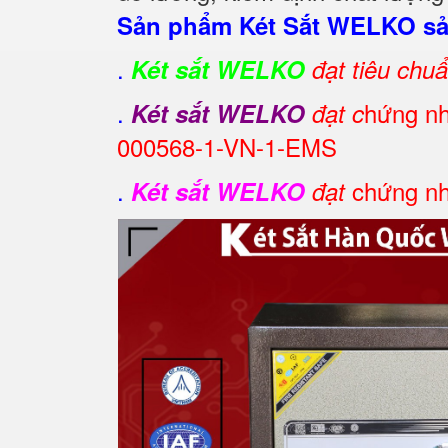
Sản phẩm Két Sắt WELKO sản
.
Két sắt WELKO
đạt tiêu chu
.
hứng nh
Két sắt WELKO
đạt c
000568-1-VN-1-EMS
.
chứng nh
Két sắt WELKO
đạt