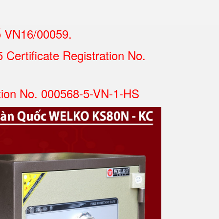
ố VN16/00059.
Certificate Registration No.
tion No. 000568-5-VN-1-HS