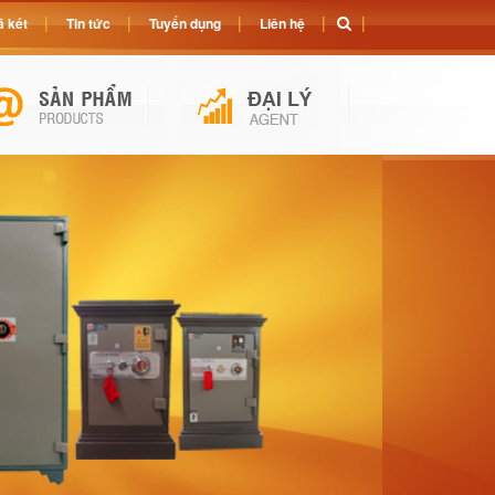
 két
Tin tức
Tuyển dụng
Liên hệ