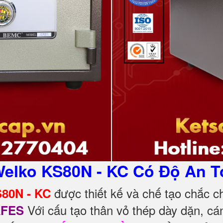
Welko KS80N - KC Có Độ An T
được thiết kế và chế tạo chắc c
S80N - KC
Với cấu tạo thân vỏ thép dày dặn, cá
AFES