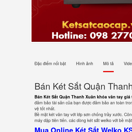
Đặc điểm nổi bật
Hình ảnh
Mô tả
Vid
Bán Két Sắt Quận Thanh X
Bán Két Sắt Quận Thanh Xuân khóa vân tay giá t
đảm bảo tài sản của bạn được đảm bảo an toàn trong
vệ tốt nhất.
Bề mặt két vân tay với lớp sơn chống trầy xước. C
máy dập tiên tiến. các dòng két sắt welko với bề mặt
Mua Online Két Sắt Welko 