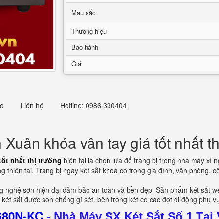
Mầu sắc
Thương hiệu
Bảo hành
Giá
eo
Liên hệ
Hotline: 0986 330404
uân khóa vân tay giá tốt nhất th
ốt nhất thị trường
hiện tại là chọn lựa để trang bị trong nhà máy xí ng
 thiên tai. Trang bị ngay két sắt khoá cơ trong gia đình, văn phòng, 
ông nghệ sơn hiện đại đảm bảo an toàn và bền đẹp. Sản phẩm két sắt w
 két sắt được sơn chống gỉ sét. bên trong két có các đợt di động phụ vụ
KS80N-KC
-
Nhà Máy SX Két Sắt Số 1 Tại