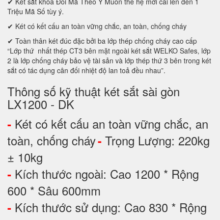
✔ Két sắt khóa Đổi Mã Theo Ý Muốn thế hệ mới cài lên đến 1
Triệu Mã Số tùy ý.
✔ Két có kết cấu an toàn vững chắc, an toàn, chống cháy
✔ Toàn thân két đúc đặc bởi ba lớp thép chống cháy cao cấp
“Lớp thứ nhất thép CT3 bên mặt ngoài két sắt WELKO Safes, lớp
2 là lớp chống cháy bảo vệ tài sản và lớp thép thứ 3 bên trong két
sắt có tác dụng cân đối nhiệt độ lan toả đều nhau”.
Thông số kỹ thuật két sắt sài gòn
LX1200 - DK
Két có kết cấu an toàn vững chắc, an
-
toàn, chống cháy
Trọng Lượng: 220kg
-
± 10kg
Kích thước ngoài: Cao 1200 * Rộng
-
600 * Sâu 600mm
Kích thước sử dụng: Cao 830 * Rộng
-