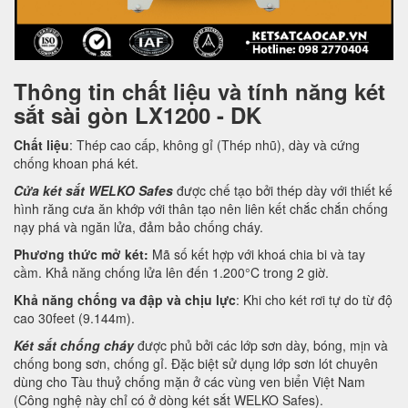
Thông tin chất liệu và tính năng két
sắt sài gòn LX1200 - DK
Chất liệu
: Thép cao cấp, không gỉ (Thép nhũ), dày và cứng
chống khoan phá két.
Cửa két sắt WELKO Safes
được chế tạo bởi thép dày với thiết kế
hình răng cưa ăn khớp với thân tạo nên liên kết chắc chắn chống
nạy phá và ngăn lửa, đảm bảo chống cháy.
Phương thức mở két:
Mã số kết hợp với khoá chia bi và tay
cầm. Khả năng chống lửa lên đến 1.200°C trong 2 giờ.
Khả năng chống va đập và chịu lực
: Khi cho két rơi tự do từ độ
cao 30feet (9.144m).
Két sắt chống cháy
được phủ bởi các lớp sơn dày, bóng, mịn và
chống bong sơn, chống gỉ. Đặc biệt sử dụng lớp sơn lót chuyên
dùng cho Tàu thuỷ chống mặn ở các vùng ven biển Việt Nam
(Công nghệ này chỉ có ở dòng két sắt WELKO Safes).