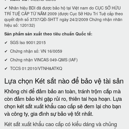
✔ Nhãn hiệu BDI đã được bảo hộ tại Việt nam do CỤC SỞ HỮU
TRÍ TUỆ CẤP TỪ NĂM 2009 (được Cục Sở Hữu Trí Tuệ cấp theo
quyết định số 3737/QĐ-SHTT ngày 24/2/2009 Chứng nhận nhãn
hiệu số: 120132)
Sản phẩm sản xuất theo tiêu chuẩn Quốc tế:
✔ SGS Iso 9001:2015
✔ Chứng nhận số: VN 16/0059
✔ Chứng nhận VINCAS 049-QMS (IAF)
✔ TCCS 01:2010/VTNH&ATKQ
Lựa chọn Két sắt nào để bảo vệ tài sản
Không chi để đảm bảo an toàn, tránh trộm cắp mà
còn đảm bảo khi gặp rủi ro, thiên tai họa hoạn. Lựa
chọn két sắt xuất khẩu cao cấp sẽ đem lại cho bạn
và công ty, gia đình sự bảo vệ tốt nhất.
Két sắt xuất khẩu cao cấp có kiểu dáng và chủng