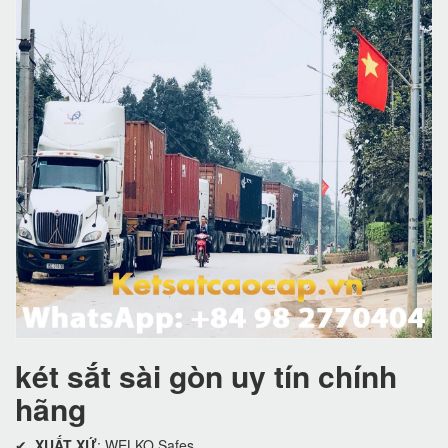
két sắt sài gòn uy tín chính
hãng
✔
XUẤT XỨ
: WELKO Safes