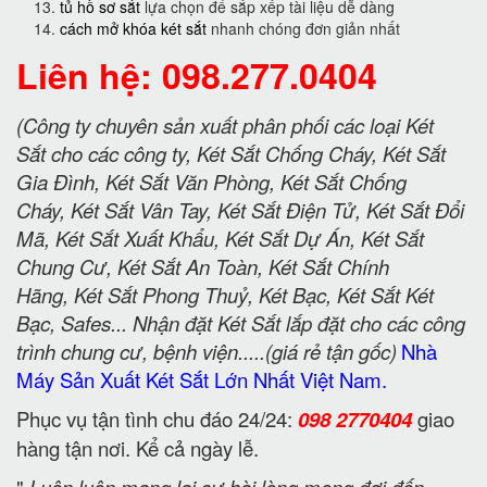
tủ hồ sơ sắt
lựa chọn để sắp xếp tài liệu dễ dàng
cách mở khóa két sắt
nhanh chóng đơn giản nhất
Liên hệ: 098.277.0404
(Công ty chuyên sản xuất phân phối các loại Két
Sắt cho các công ty, Két Sắt Chống Cháy, Két Sắt
Gia Đình, Két Sắt Văn Phòng, Két Sắt Chống
Cháy, Két Sắt Vân Tay, Két Sắt Điện Tử, Két Sắt Đổi
Mã, Két Sắt Xuất Khẩu, Két Sắt Dự Án, Két Sắt
Chung Cư, Két Sắt An Toàn, Két Sắt Chính
Hãng, Két Sắt Phong Thuỷ, Két Bạc, Két Sắt Két
Bạc, Safes... Nhận đặt Két Sắt lắp đặt cho các công
trình chung cư, bệnh viện.....(giá rẻ tận gốc)
Nhà
Máy Sản Xuất Két Sắt Lớn Nhất Việt Nam.
Phục vụ tận tình chu đáo 24/24:
098 2770404
giao
hàng tận nơi. Kể cả ngày lễ.