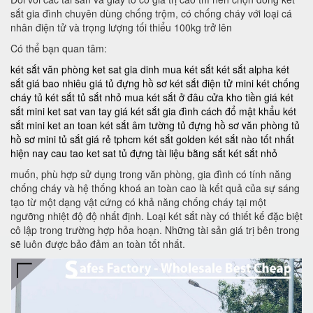
sắt gia đình chuyên dùng chống trộm, có chống cháy với loại cá
nhân điện tử và trọng lượng tối thiểu 100kg trở lên
Có thể bạn quan tâm:
két sắt văn phòng
ket sat gia dinh
mua két sắt
két sắt alpha
két
sắt giá bao nhiêu
giá tủ đựng hồ sơ
két sắt điện tử mini
két chống
cháy
tủ két sắt
tủ sắt nhỏ
mua két sắt ở đâu
cửa kho tiền
giá két
sắt mini
ket sat van tay
giá két sắt gia đình
cách đổ mật khẩu két
sắt mini
ket an toan
két sắt âm tường
tủ đựng hồ sơ văn phòng
tủ
hồ sơ mini
tủ sắt giá rẻ tphcm
két sắt golden
két sắt nào tốt nhất
hiện nay
cau tao ket sat
tủ đựng tài liệu bằng sắt
két sắt nhỏ
muốn, phù hợp sử dụng trong văn phòng, gia đình có tính năng
chống cháy và hệ thống khoá an toàn cao là kết quả của sự sáng
tạo từ một dạng vật cứng có khả năng chống cháy tại một
ngưỡng nhiệt độ độ nhất định. Loại két sắt này có thiết kế đặc biệt
cô lập trong trường hợp hỏa hoạn. Những tài sản giá trị bên trong
sẽ luôn được bảo đảm an toàn tốt nhất.