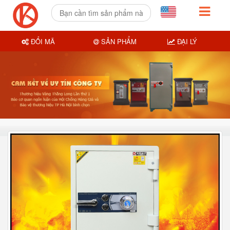
ĐỔI MÃ
SẢN PHẨM
ĐẠI LÝ