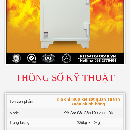
THÔNG SỐ KỸ THUẬT
địa chỉ mua két sắt quận Thanh
Tên sản phẩm
xuân chính hãng
Model
Két Sắt Sài Gòn LX1200 - DK
Trọng lượng
220kg ± 10kg