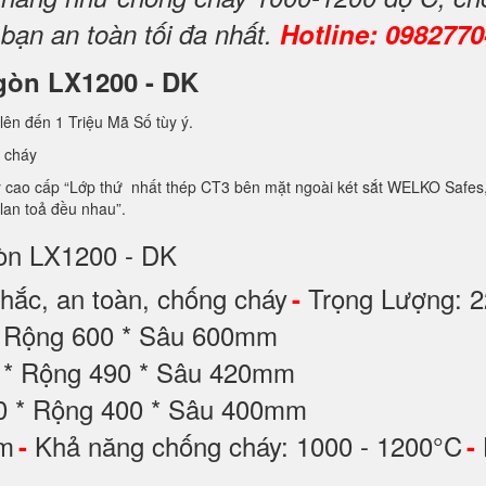
 bạn an toàn tối đa nhất.
Hotline: 098277
i gòn LX1200 - DK
lên đến 1 Triệu Mã Số tùy ý.
 cháy
ao cấp “Lớp thứ nhất thép CT3 bên mặt ngoài két sắt WELKO Safes, lớp 
 lan toả đều nhau”.
gòn LX1200 - DK
ắc, an toàn, chống cháy
Trọng Lượng: 2
-
* Rộng 600 * Sâu 600mm
30 * Rộng 490 * Sâu 420mm
00 * Rộng 400 * Sâu 400mm
ộm
Khả năng chống cháy: 1000 - 1200°C
-
-