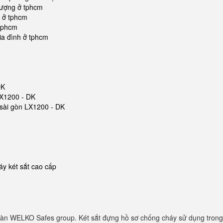
 lượng ở tphcm
ẻ ở tphcm
 tphcm
ia đình ở tphcm
DK
LX1200 - DK
t sài gòn LX1200 - DK
y két sắt cao cấp
oàn WELKO Safes group. Két sắt đựng hồ sơ chống cháy sử dụng trong 