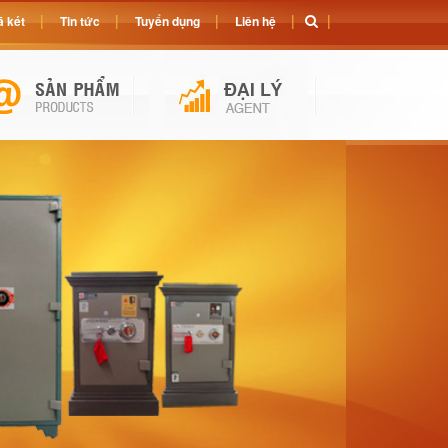
 két
Tin tức
Tuyển dụng
Liên hệ