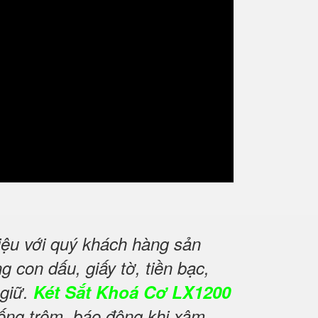
iệu với quý khách hàng sản
 con dấu, giấy tờ, tiền bạc,
 giữ.
Két Sắt Khoá Cơ LX1200
hống trộm, báo động khi xâm