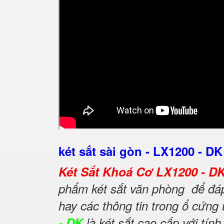
két sắt sài gòn - LX1200 - DK
Két Sắt Khoá Cơ LX1200 - D
phẩm két sắt văn phòng để đáp 
hay các thông tin trong ổ cứng
- DK
là két sắt cao cấp với tí