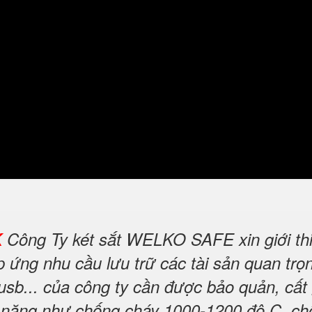
K
Công Ty két sắt WELKO SAFE xin giới th
ứng nhu cầu lưu trữ các tài sản quan trọng
 usb... của công ty cần được bảo quản, cất
nh năng như chống cháy 1000-1200 độ C, c