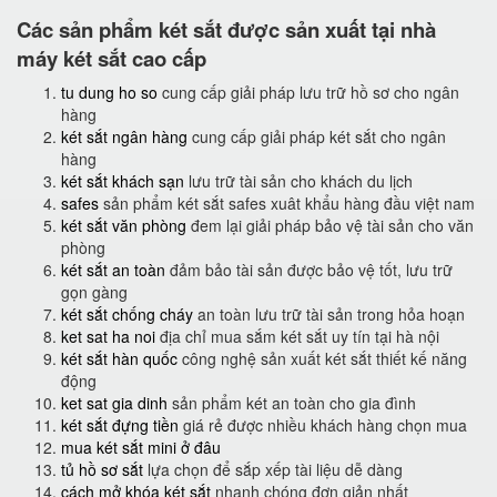
Các sản phẩm két sắt được sản xuất tại nhà
máy két sắt cao cấp
tu dung ho so
cung cấp giải pháp lưu trữ hồ sơ cho ngân
hàng
két sắt ngân hàng
cung cấp giải pháp két sắt cho ngân
hàng
két sắt khách sạn
lưu trữ tài sản cho khách du lịch
safes
sản phẩm két sắt safes xuât khẩu hàng đầu việt nam
két sắt văn phòng
đem lại giải pháp bảo vệ tài sản cho văn
phòng
két sắt an toàn
đảm bảo tài sản được bảo vệ tốt, lưu trữ
gọn gàng
két sắt chống cháy
an toàn lưu trữ tài sản trong hỏa hoạn
ket sat ha noi
địa chỉ mua sắm két sắt uy tín tại hà nội
két sắt hàn quốc
công nghệ sản xuất két sắt thiết kế năng
động
ket sat gia dinh
sản phẩm két an toàn cho gia đình
két sắt đựng tiền
giá rẻ được nhiều khách hàng chọn mua
mua két sắt mini ở đâu
tủ hồ sơ sắt
lựa chọn để sắp xếp tài liệu dễ dàng
cách mở khóa két sắt
nhanh chóng đơn giản nhất