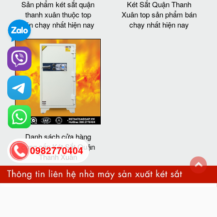
Sản phẩm két sắt quận
Két Sắt Quận Thanh
thanh xuân thuộc top
Xuân top sản phẩm bán
bán chạy nhất hiện nay
chạy nhất hiện nay
Danh sách cửa hàng
cung cấp Két Sắt Quận
0982770404
Thanh Xuân
back
to
top