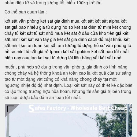
nhân điện tử và trọng lượng tối thiểu 100kg trở lên
Có thể bạn quan tâm:
két sắt văn phòng
ket sat gia dinh
mua két sắt
két sắt alpha
két
sắt giá bao nhiêu
giá tủ đựng hồ sơ
két sắt điện tử mini
két chống
cháy
tủ két sắt
tủ sắt nhỏ
mua két sắt ở đâu
cửa kho tiền
giá két
sắt mini
ket sat van tay
giá két sắt gia đình
cách đổ mật khẩu két
sắt mini
ket an toan
két sắt âm tường
tủ đựng hồ sơ văn phòng
tủ
hồ sơ mini
tủ sắt giá rẻ tphcm
két sắt golden
két sắt nào tốt nhất
hiện nay
cau tao ket sat
tủ đựng tài liệu bằng sắt
két sắt nhỏ
muốn, phù hợp sử dụng trong văn phòng, gia đình có tính năng
chống cháy và hệ thống khoá an toàn cao là kết quả của sự sáng
tạo từ một dạng vật cứng có khả năng chống cháy tại một
ngưỡng nhiệt độ độ nhất định. Loại két sắt này có thiết kế đặc biệt
cô lập trong trường hợp hỏa hoạn. Những tài sản giá trị bên trong
sẽ luôn được bảo đảm an toàn tốt nhất.