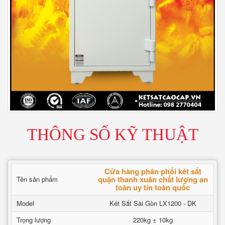
THÔNG SỐ KỸ THUẬT
Cửa hàng phân phối két sắt
quận thanh xuân chất lượng an
Tên sản phẩm
toàn uy tín toàn quốc
Model
Két Sắt Sài Gòn LX1200 - DK
Trọng lượng
220kg ± 10kg