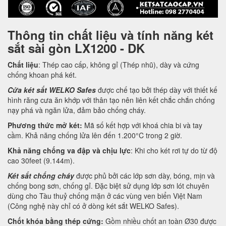
Thông tin chất liệu và tính năng két
sắt sài gòn LX1200 - DK
Chất liệu
: Thép cao cấp, không gỉ (Thép nhũ), dày và cứng
chống khoan phá két.
Cửa két sắt WELKO Safes
được chế tạo bởi thép dày với thiết kế
hình răng cưa ăn khớp với thân tạo nên liên kết chắc chắn chống
nạy phá và ngăn lửa, đảm bảo chống cháy.
Phương thức mở két:
Mã số kết hợp với khoá chia bi và tay
cầm. Khả năng chống lửa lên đến 1.200°C trong 2 giờ.
Khả năng chống va đập và chịu lực
: Khi cho két rơi tự do từ độ
cao 30feet (9.144m).
Két sắt chống cháy
được phủ bởi các lớp sơn dày, bóng, mịn và
chống bong sơn, chống gỉ. Đặc biệt sử dụng lớp sơn lót chuyên
dùng cho Tàu thuỷ chống mặn ở các vùng ven biển Việt Nam
(Công nghệ này chỉ có ở dòng két sắt WELKO Safes).
Chốt khóa bằng thép cứng:
Gồm nhiều chốt an toàn Ø30 được