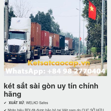
két sắt sài gòn uy tín chính
hãng
✔
XUẤT XỨ
: WELKO Safes
✔ Nhãn hiệu BDI đã được bảo hộ tại Việt nam do CỤC SỞ HỮU