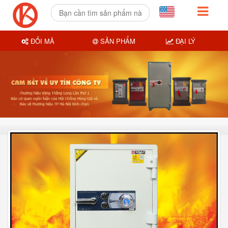
ĐỔI MÃ
SẢN PHẨM
ĐẠI LÝ