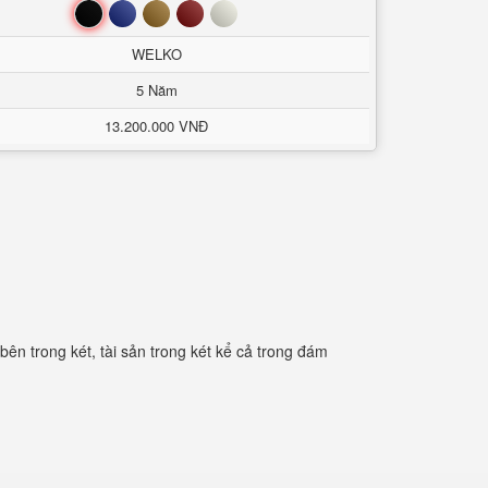
Đen
Xanh
Nâu
Đỏ
Trắng
WELKO
5 Năm
13.200.000 VNĐ
bên trong két, tài sản trong két kể cả trong đám