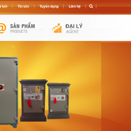
 két
Tin tức
Tuyển dụng
Liên hệ