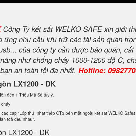
K
Công Ty két sắt WELKO SAFE xin giới th
ứng nhu cầu lưu trữ các tài sản quan trọng
 usb... của công ty cần được bảo quản, cất
nh năng như chống cháy 1000-1200 độ C, c
 bạn an toàn tối đa nhất.
Hotline: 098277
i gòn LX1200 - DK
lên đến 1 Triệu Mã Số tùy ý.
 cháy
ao cấp “Lớp thứ nhất thép CT3 bên mặt ngoài két sắt WELKO Safes, lớp 
 lan toả đều nhau”.
gòn LX1200 - DK