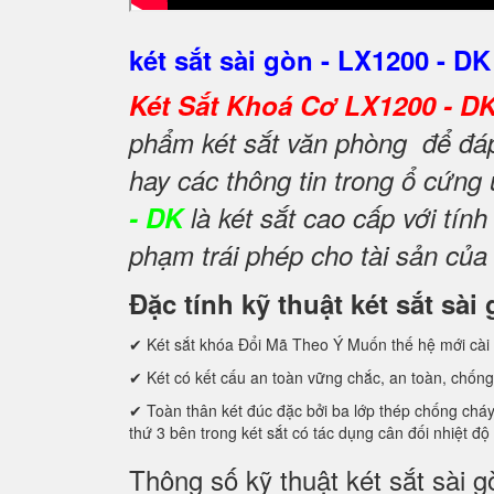
két sắt sài gòn - LX1200 - DK
Két Sắt Khoá Cơ LX1200 - D
phẩm két sắt văn phòng để đáp 
hay các thông tin trong ổ cứng
- DK
là két sắt cao cấp với tí
phạm trái phép cho tài sản của
Đặc tính kỹ thuật két sắt sà
✔ Két sắt khóa Đổi Mã Theo Ý Muốn thế hệ mới cài 
✔ Két có kết cấu an toàn vững chắc, an toàn, chống
✔ Toàn thân két đúc đặc bởi ba lớp thép chống cháy c
thứ 3 bên trong két sắt có tác dụng cân đối nhiệt độ
Thông số kỹ thuật két sắt sài 