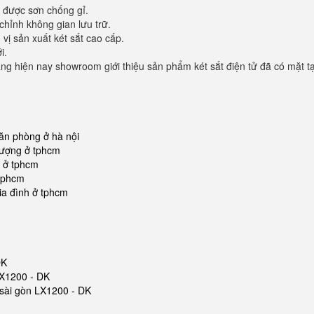
t được sơn chống gỉ.
 chỉnh không gian lưu trữ.
vị sản xuất két sắt cao cấp.
i.
 hiện nay showroom giới thiệu sản phẩm két sắt điện tử đã có mặt tạ
văn phòng ở hà nội
 lượng ở tphcm
ẻ ở tphcm
 tphcm
ia đình ở tphcm
DK
LX1200 - DK
t sài gòn LX1200 - DK