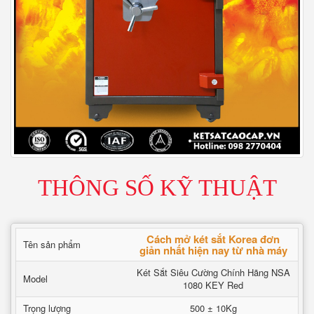
THÔNG SỐ KỸ THUẬT
Cách mở két sắt Korea đơn
Tên sản phẩm
giản nhất hiện nay từ nhà máy
Két Sắt Siêu Cường Chính Hãng NSA
Model
1080 KEY Red
Trọng lượng
500 ± 10Kg