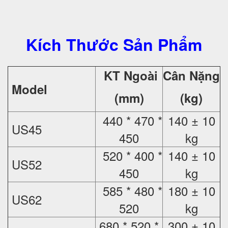
Kích Thước Sản Phẩm
KT Ngoài
Cân Nặng
Model
(mm)
(kg)
440 * 470 *
140 ± 10
US45
450
kg
520 * 400 *
140 ± 10
US52
450
kg
585 * 480 *
180 ± 10
US62
520
kg
680 * 520 *
300 ± 10