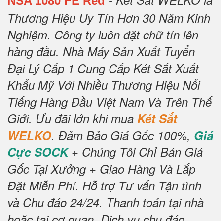
- Két Sắt WELKO là
NSA 1080 FE Red
Thương Hiệu Uy Tín Hơn 30 Năm Kinh
Nghiệm.
Công ty luôn đặt chữ tín lên
hàng đầu.
Nhà Máy Sản Xuất Tuyển
Đại Lý Cấp 1 Cung Cấp Két Sắt Xuất
Khẩu Mỹ Với Nhiều Thương Hiệu Nổi
Tiếng Hàng Đầu Việt Nam Và Trên Thế
Giới.
Ưu đãi lớn khi mua
Két Sắt
WELKO
.
Đảm Bảo Giá Gốc 100%,
Giá
Cực SOCK
+ Chúng Tôi Chỉ Bán Giá
Gốc Tại Xưởng + Giao Hàng Và Lắp
Đặt Miễn Phí
.
Hỗ trợ Tư vấn Tận tình
và Chu đáo 24/24.
Thanh toán tại nhà
hoặc tại cơ quan.
Dịch vụ chu đáo