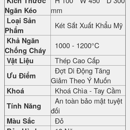
H 100 * W 450 * D 300
Kích Thước
mm
Ngăn Kéo
Loại Sản
Két Sắt Xuất Khẩu Mỹ
Phẩm
Khả Ngăn
1000 - 1200°C
Chống Cháy
Thép Cao Cấp
Vật Liệu
Đợt Di Động Tăng
Ưu Điểm
Giảm Theo Ý Muốn
Khoá Chìa - Tay Cầm
Khoá
An toàn bảo mật tuyệt
Tính Năng
đối
Đỏ
Màu Sắc