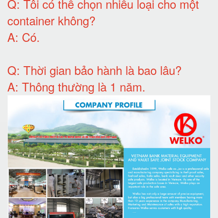
Q:
Tôi có thể chọn nhiều loại cho một
container không
?
A:
Có
.
Q: T
hời gian bảo hành
là bao lâu?
A: Thông thường là 1 năm.