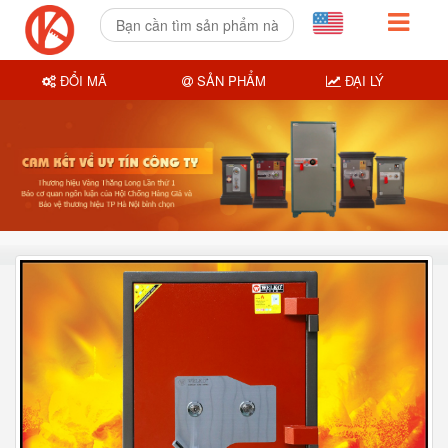
ĐỔI MÃ
SẢN PHẨM
ĐẠI LÝ