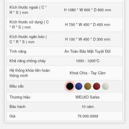
Kích thước ngoài ( C *
H 1080 * W 600 * D 600 mm
R * S ) mm
Kích thước sử dụng ( C
H 700 * W 450 * D 450 mm
* R * S ) mm
Kích thước ngăn kéo (
H 100 * W 450 * D 300 mm
C * R * S ) mm
Tính năng
An Toàn Bảo Mật Tuyệt Đối
Khả năng chống cháy
1000 - 1200°C
Hệ thống khóa liên hoàn
Khoá Chìa - Tay Cầm
thông minh
Đen
Xanh
Nâu
Đỏ
Trắng
Mầu sắc
Thương hiệu
WELKO Safes
Bảo hành
10 năm
Giá
75.000.000đ