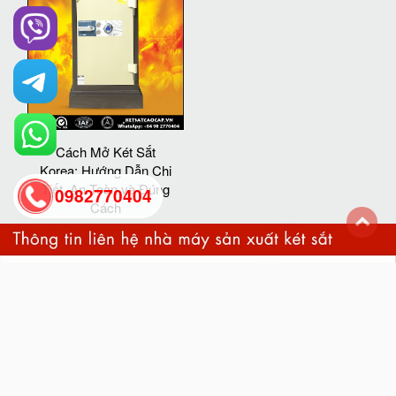
Cách Mở Két Sắt
Korea: Hướng Dẫn Chi
Tiết, An Toàn và Đúng
0982770404
Cách
back
to
top