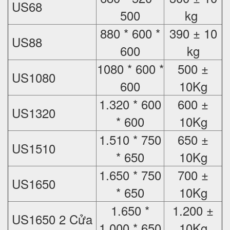
US68
500
kg
880 * 600 *
390 ± 10
US88
600
kg
1080 * 600 *
500 ±
US1080
600
10Kg
1.320 * 600
600 ±
US1320
* 600
10Kg
1.510 * 750
650 ±
US1510
* 650
10Kg
1.650 * 750
700 ±
US1650
* 650
10Kg
1.650 *
1.200 ±
US1650 2 Cửa
1.000 * 650
10Kg