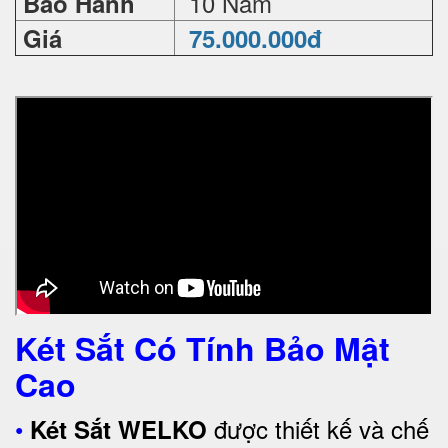
10 Năm
Bảo Hành
Giá
75.000.000đ
Két Sắt Có Tính Bảo Mật
Cao
•
được thiết kế và chế
Két Sắt WELKO