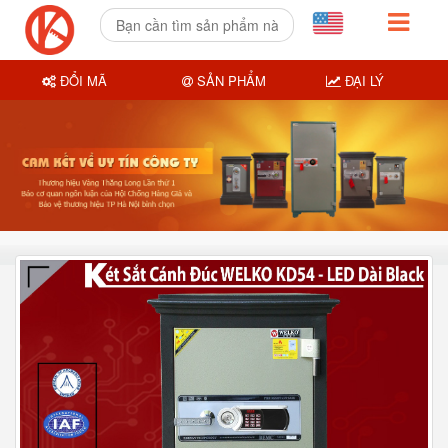
ĐỔI MÃ
SẢN PHẨM
ĐẠI LÝ