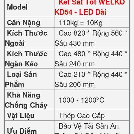
Két Sắt Tốt WELKO
Model
KD54 - LED Dài
110kg ± 10Kg
Cân Nặng
Cao 820 * Rộng 560 *
Kích Thước
Sâu 430 mm
Ngoài
Cao 480 * Rộng 440 *
Kích Thước
Sâu 240 mm
Ngăn Kéo
Cao 210 * Rộng 440 *
Loại Sản
Sâu 200 mm
Phẩm
Khả Năng
1000 - 1200°C
Chống Cháy
Thép Cao Cấp
Vật Liệu
Bảo Vệ Tài Sản An
Ưu Điểm