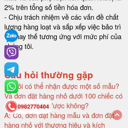
2% trên tổng số tiền hóa đơn
.
-
Chịu trách nhiệm về các vấn đề chất
lượng hàng loạt và sắp xếp việc bảo trì
và thay thế tương ứng với mức phí của
chúng tôi
.
Câu hỏi thường gặp
Q:
Tôi có thể nhận được một số mẫu?
Và đơn đặt hàng nhỏ dưới 100 chiếc có
thể chấp nhận được không?
0982770404
A:
Có, đơn đặt hàng mẫu và đơn đặt
hàng nhỏ với thương hiệu và kích
back