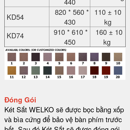
440
820 * 560 *
110 ± 10
KD54
430
kg
910 * 610 *
160 ± 10
KD74
450
kg
Đóng Gói
Két Sắt WELKO sẽ được bọc bằng xốp
và bìa cứng để bảo vệ bàn phím trước
hết.
Sau đó Két Sắt sẽ được đóng gói