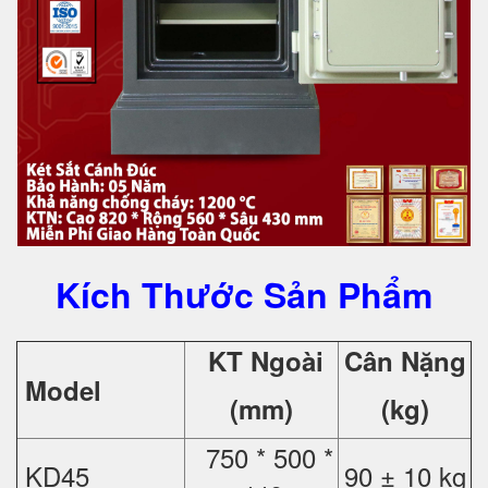
Kích Thước Sản Phẩm
KT Ngoài
Cân Nặng
Model
(mm)
(kg)
750 * 500 *
KD45
90 ± 10 kg