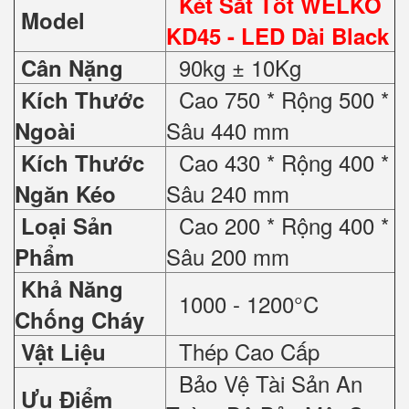
Két Sắt Tốt WELKO
Model
KD45 - LED Dài Black
90kg ± 10Kg
Cân Nặng
Cao 750 * Rộng 500 *
Kích Thước
Sâu 440 mm
Ngoài
Cao 430 * Rộng 400 *
Kích Thước
Sâu 240 mm
Ngăn Kéo
Cao 200 * Rộng 400 *
Loại Sản
Sâu 200 mm
Phẩm
Khả Năng
1000 - 1200°C
Chống Cháy
Thép Cao Cấp
Vật Liệu
Bảo Vệ Tài Sản An
Ưu Điểm