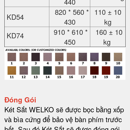
440
820 * 560 *
110 ± 10
KD54
430
kg
910 * 610 *
160 ± 10
KD74
450
kg
Đóng Gói
Két Sắt WELKO sẽ được bọc bằng xốp
và bìa cứng để bảo vệ bàn phím trước
hết.
Sau đó Két Sắt sẽ được đóng gói