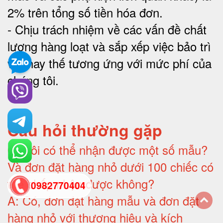
2% trên tổng số tiền hóa đơn
.
-
Chịu trách nhiệm về các vấn đề chất
lượng hàng loạt và sắp xếp việc bảo trì
và thay thế tương ứng với mức phí của
chúng tôi
.
Câu hỏi thường gặp
Q:
Tôi có thể nhận được một số mẫu?
Và đơn đặt hàng nhỏ dưới 100 chiếc có
thể chấp nhận được không?
0982770404
A:
Có, đơn đặt hàng mẫu và đơn đặt
hàng nhỏ với thương hiệu và kích
back