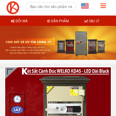
ĐỔI MÃ
SẢN PHẨM
ĐẠI LÝ