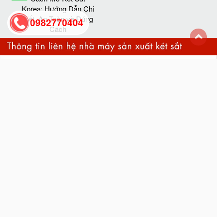
Korea: Hướng Dẫn Chi
Tiết, An Toàn và Đúng
0982770404
Cách
back
to
top