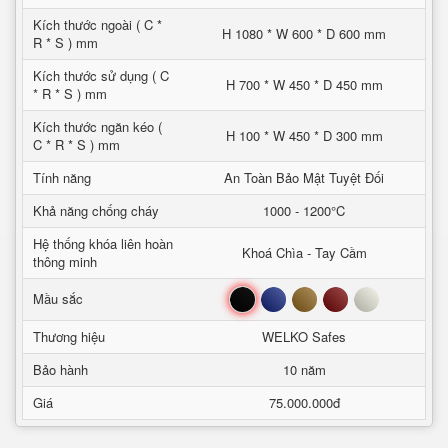
Kích thước ngoài ( C *
H 1080 * W 600 * D 600 mm
R * S ) mm
Kích thước sử dụng ( C
H 700 * W 450 * D 450 mm
* R * S ) mm
Kích thước ngăn kéo (
H 100 * W 450 * D 300 mm
C * R * S ) mm
Tính năng
An Toàn Bảo Mật Tuyệt Đối
Khả năng chống cháy
1000 - 1200°C
Hệ thống khóa liên hoàn
Khoá Chìa - Tay Cầm
thông minh
Đen
Xanh
Nâu
Đỏ
Trắng
Mầu sắc
Thương hiệu
WELKO Safes
Bảo hành
10 năm
Giá
75.000.000đ