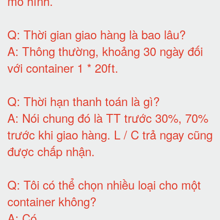
mô hình
.
Q:
Thời gian giao hàng là bao lâu
?
A:
Thông thường, khoảng 30 ngày đối
với container 1 * 20ft
.
Q:
Thời hạn thanh toán là gì
?
A:
Nói chung đó là TT trước 30%, 70%
trước khi giao hàng.
L / C trả ngay cũng
được chấp nhận
.
Q:
Tôi có thể chọn nhiều loại cho một
container không
?
A:
Có
.