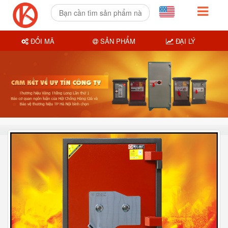
ĐỔI MÃ
SẢN PHẨM
ĐẠI LÝ