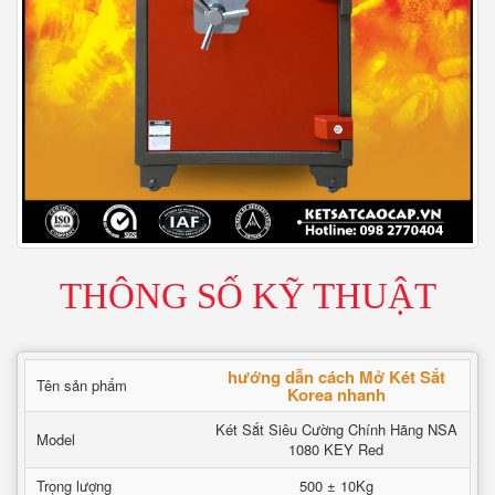
THÔNG SỐ KỸ THUẬT
hướng dẫn cách Mở Két Sắt
Tên sản phẩm
Korea nhanh
Két Sắt Siêu Cường Chính Hãng NSA
Model
1080 KEY Red
Trọng lượng
500 ± 10Kg