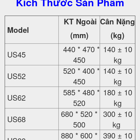
Kích Thước Sản Phẩm
KT Ngoài
Cân Nặng
Model
(mm)
(kg)
440 * 470 *
140 ± 10
US45
450
kg
520 * 400 *
140 ± 10
US52
450
kg
585 * 480 *
180 ± 10
US62
520
kg
680 * 520 *
300 ± 10
US68
500
kg
880 * 600 *
390 ± 10