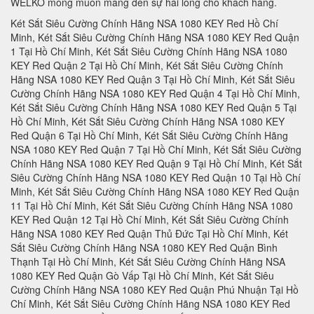
WELKO mong muốn mang đến sự hài lòng cho khách hàng.
Két Sắt Siêu Cường Chính Hãng NSA 1080 KEY Red Hồ Chí Minh, Két Sắt Siêu Cường Chính Hãng NSA 1080 KEY Red Quận 1 Tại Hồ Chí Minh, Két Sắt Siêu Cường Chính Hãng NSA 1080 KEY Red Quận 2 Tại Hồ Chí Minh, Két Sắt Siêu Cường Chính Hãng NSA 1080 KEY Red Quận 3 Tại Hồ Chí Minh, Két Sắt Siêu Cường Chính Hãng NSA 1080 KEY Red Quận 4 Tại Hồ Chí Minh, Két Sắt Siêu Cường Chính Hãng NSA 1080 KEY Red Quận 5 Tại Hồ Chí Minh, Két Sắt Siêu Cường Chính Hãng NSA 1080 KEY Red Quận 6 Tại Hồ Chí Minh, Két Sắt Siêu Cường Chính Hãng NSA 1080 KEY Red Quận 7 Tại Hồ Chí Minh, Két Sắt Siêu Cường Chính Hãng NSA 1080 KEY Red Quận 9 Tại Hồ Chí Minh, Két Sắt Siêu Cường Chính Hãng NSA 1080 KEY Red Quận 10 Tại Hồ Chí Minh, Két Sắt Siêu Cường Chính Hãng NSA 1080 KEY Red Quận 11 Tại Hồ Chí Minh, Két Sắt Siêu Cường Chính Hãng NSA 1080 KEY Red Quận 12 Tại Hồ Chí Minh, Két Sắt Siêu Cường Chính Hãng NSA 1080 KEY Red Quận Thủ Đức Tại Hồ Chí Minh, Két Sắt Siêu Cường Chính Hãng NSA 1080 KEY Red Quận Bình Thạnh Tại Hồ Chí Minh, Két Sắt Siêu Cường Chính Hãng NSA 1080 KEY Red Quận Gò Vấp Tại Hồ Chí Minh, Két Sắt Siêu Cường Chính Hãng NSA 1080 KEY Red Quận Phú Nhuận Tại Hồ Chí Minh, Két Sắt Siêu Cường Chính Hãng NSA 1080 KEY Red Quận Tân Phú Tại Hồ Chí Minh, Két Sắt Siêu Cường Chính Hãng NSA 1080 KEY Red Quận Bình Tân Tại Hồ Chí Minh, Két Sắt Siêu Cường Chính Hãng NSA 1080 KEY Red Quận Tân Bình Tại Hồ Chí Minh, Két Sắt Siêu Cường Chính Hãng NSA 1080 KEY Red Hà Nội, Két Sắt Siêu Cường Chính Hãng NSA 1080 KEY Red Quận Ba Đình Hà Nội, Két Sắt Siêu Cường Chính Hãng NSA 1080 KEY Red Quận Hoàn Kiếm Hà Nội, Két Sắt Siêu Cường Chính Hãng NSA 1080 KEY Red Quận Hai Bà Trưng Hà Nội, Két Sắt Siêu Cường Chính Hãng NSA 1080 KEY Red Quận Đống Đa Hà Nội, Két Sắt Siêu Cường Chính Hãng NSA 1080 KEY Red Quận Tây Hồ Hà Nội, Két Sắt Siêu Cường Chính Hãng NSA 1080 KEY Red Quận Đống Đa Hà Nội, Két Sắt Siêu Cường Chính Hãng NSA 1080 KEY Red Quận Thanh Xuân Hà Nội, Két Sắt Siêu Cường Chính Hãng NSA 1080 KEY Red Quận Hoàng Mai Hà Nội, Két Sắt Siêu Cường Chính Hãng NSA 1080 KEY Red Quận Long Biên Hà Nội, Két Sắt Siêu Cường Chính Hãng NSA 1080 KEY Red Quận Đống Đa Hà Nội, Két Sắt Siêu Cường Chính Hãng NSA 1080 KEY Red Huyện Thanh Trì Hà Nội, Két Sắt Siêu Cường Chính Hãng NSA 1080 KEY Red Huyện Gia Lâm Hà Nội, Két Sắt Siêu Cường Chính Hãng NSA 1080 KEY Red Huyện Đông Anh Hà Nội, Két Sắt Siêu Cường Chính Hãng NSA 1080 KEY Red Huyện Sóc Sơn Hà Nội, Két Sắt Siêu Cường Chính Hãng NSA 1080 KEY Red Quận Hà Đông Hà Nội, Két Sắt Siêu Cường Chính Hãng NSA 1080 KEY Red Thị xã Sơn Tây Hà Nội, Két Sắt Siêu Cường Chính Hãng NSA 1080 KEY Red Huyện Ba Vì Hà Nội, Két Sắt Siêu Cường Chính Hãng NSA 1080 KEY Red Huyện Phúc Thọ Hà Nội, Két Sắt Siêu Cường Chính Hãng NSA 1080 KEY Red Huyện Thạch Thất Hà Nội, Két Sắt Siêu Cường Chính Hãng NSA 1080 KEY Red Huyện Quốc Oai Hà Nội, Két Sắt Siêu Cường Chính Hãng NSA 1080 KEY Red Huyện Chương Mỹ Hà Nội, Két Sắt Siêu Cường Chính Hãng NSA 1080 KEY Red Huyện Đan Phượng Hà Nội, Két Sắt Siêu Cường Chính Hãng NSA 1080 KEY Red Huyện Hoài Đức Hà Nội, Két Sắt Siêu Cường Chính Hãng NSA 1080 KEY Red Huyện Thanh Oai Hà Nội, Két Sắt Siêu Cường Chính Hãng NSA 1080 KEY Red Huyện Mỹ Đức Hà Nội, Két Sắt Siêu Cường Chính Hãng NSA 1080 KEY Red Huyện Ứng Hoà Hà Nội, Két Sắt Siêu Cường Chính Hãng NSA 1080 KEY Red Huyện Thường Tín Hà Nội, Két Sắt Siêu Cường Chính Hãng NSA 1080 KEY Red Huyện Phú Xuyên Hà Nội, Két Sắt Siêu Cường Chính Hãng NSA 1080 KEY Red Huyện Mê Linh Hà Nội, Két Sắt Siêu Cường Chính Hãng NSA 1080 KEY Red Quận Nam Từ Liên Hà Nội, Két Sắt Siêu Cường Chính Hãng NSA 1080 KEY Red An Giang, Két Sắt Siêu Cường Chính Hãng NSA 1080 KEY Red Thành phố Long Xuyên Tỉnh An Giang, Két Sắt Siêu Cường Chính Hãng NSA 1080 KEY Red Thành phố Châu Đốc Tỉnh An Giang, Két Sắt Siêu Cường Chính Hãng NSA 1080 KEY Red Huyện An Phú Tỉnh An Giang, Két Sắt Siêu Cường Chính Hãng NSA 1080 KEY Red Thị xã Tân Châu, Két Sắt Siêu Cường Chính Hãng NSA 1080 KEY Red Huyện Phú Tân, Két Sắt Siêu Cường Chính Hãng NSA 1080 KEY Red Huyện Châu Phú, Két Sắt Siêu Cường Chính Hãng NSA 1080 KEY Red Huyện Tịnh Biên, Két Sắt Siêu Cường Chính Hãng NSA 1080 KEY Red Huyện Tri Tôn, Két Sắt Siêu Cường Chính Hãng NSA 1080 KEY Red Huyện Châu Thành Tỉnh An Giang, Két Sắt Siêu Cường Chính Hãng NSA 1080 KEY Red Huyện Chợ Mới Tỉnh An Giang, Két Sắt Siêu Cường Chính Hãng NSA 1080 KEY Red Huyện Thoại Sơn Tỉnh An Giang, Két Sắt Siêu Cường Chính Hãng NSA 1080 KEY Red Vũng Tàu, Két Sắt Siêu Cường Chính Hãng NSA 1080 KEY Red Thành phố Vũng Tàu Tại Bà Rịa - Vũng Tàu, Két Sắt Siêu Cường Chính Hãng NSA 1080 KEY Red Thành phố Bà Rịa Tại Bà Rịa - Vũng Tàu, Két Sắt Siêu Cường Chính Hãng NSA 1080 KEY Red Huyện Châu Đức Tại Bà Rịa - Vũng Tàu, Két Sắt Siêu Cường Chính Hãng NSA 1080 KEY Red Huyện Xuyên Mộc Tại Bà Rịa - Vũng Tàu, Két Sắt Siêu Cường Chính Hãng NSA 1080 KEY Red Huyện Long Điền Tại Bà Rịa - Két Sắt Siêu Cường Chính Hãng NSA 1080 KEY Red Cần Thơ, Két Sắt Siêu Cường Chính Hãng NSA 1080 KEY Red Tại Thành phố Cần Thơ Tỉnh Cần Thơ, Két Sắt Siêu Cường Chính Hãng NSA 1080 KEY Red Tại Quận Ninh Kiều Tỉnh Cần Thơ, Két Sắt Siêu Cường Chính Hãng NSA 1080 KEY Red Tại Quận Ô Môn Tỉnh Cần Thơ, Két Sắt Siêu Cường Chính Hãng NSA 1080 KEY Red Tại Quận Bình Thuỷ Tỉnh Cần Thơ, Két Sắt Siêu Cường Chính Hãng NSA 1080 KEY Red Tại Quận Cái Răng Tỉnh Cần Thơ, Két Sắt Siêu Cường Chính Hãng NSA 1080 KEY Red Tại Quận Thốt Nốt Tỉnh Cần Thơ, Két Sắt Siêu Cường Chính Hãng NSA 1080 KEY Red Tại Huyện Vĩnh Thạnh Tỉnh Cần Thơ, Két Sắt Siêu Cường Chính Hãng NSA 1080 KEY Red Tại Huyện Cờ Đỏ Tỉnh Cần Thơ, Két Sắt Siêu Cường Chính Hãng NSA 1080 KEY Red Tại Huyện Phong Điền Tỉnh Cần Thơ, Két Sắt Siêu Cường Chính Hãng NSA 1080 KEY Red Tại Huyện Thới Lai Tỉnh Cần Thơ, Két Sắt Siêu Cường Chính Hãng NSA 1080 KEY Red Đà Nẵng, Két Sắt Siêu Cường Chính Hãng NSA 1080 KEY Red Tại Thành phố Đà Nẵng Tỉnh Đà Nẵng, Két Sắt Siêu Cường Chính Hãng NSA 1080 KEY Red Tại Quận Liên Chiểu Tỉnh Đà Nẵng, Két Sắt Siêu Cường Chính Hãng NSA 1080 KEY Red Tại Quận Thanh Khê Tỉnh Đà Nẵng, Két Sắt Siêu Cường Chính Hãng NSA 1080 KEY Red Tại Quận Hải Châu Tỉnh Đà Nẵng, Két Sắt Siêu Cường Chính Hãng NSA 1080 KEY Red Tại Quận Sơn Trà Tỉnh Đà Nẵng, Két Sắt Siêu Cường Chính Hãng NSA 1080 KEY Red Tại Quận Ngũ Hành Sơn Tỉnh Đà Nẵng, Két Sắt Siêu Cường Chính Hãng NSA 1080 KEY Red Tại Quận Cẩm Lệ Tỉnh Đà Nẵng, Két Sắt Siêu Cường Chính Hãng NSA 1080 KEY Red TạiHuyện Hòa Vang Tỉnh Đà Nẵng, Két Sắt Siêu Cường Chính Hãng NSA 1080 KEY Red Đắk Lắk, Két Sắt Siêu Cường Chính Hãng NSA 1080 KEY Red Tại Thành phố Buôn Ma Thuột Tỉnh Đắk Lắk, Két Sắt Siêu Cường Chính Hãng NSA 1080 KEY Red Tại Thị xã Buôn Hồ Tỉnh Đắk Lắk, Két Sắt Siêu Cường Chính Hãng NSA 1080 KEY Red Tại Huyện Buôn Đôn Tỉnh Đắk Lắk, Két Sắt Siêu Cường Chính Hãng NSA 1080 KEY Red Tại Huyện Cư Kuin Tỉnh Đắk Lắk, Két Sắt Siêu Cường Chính Hãng NSA 1080 KEY Red Tại Huyện Cư M’gar Tỉnh Đắk Lắk, Két Sắt Siêu Cường Chính Hãng NSA 1080 KEY Red Tại Huyện Ea H’leo Tỉnh Đắk Lắk, Két Sắt Siêu Cường Chính Hãng NSA 1080 KEY Red Tại Huyện Ea Kar Tỉnh Đắk Lắk, Két Sắt Siêu Cường Chính Hãng NSA 1080 KEY Red Tại Huyện Ea Súp Tỉnh Đắk Lắk, Két Sắt Siêu Cường Chính Hãng NSA 1080 KEY Red Tại Huyện Krông Ana Tỉnh Đắk Lắk, Két Sắt Siêu Cường Chính Hãng NSA 1080 KEY Red Tại Huyện Krông Bông Tỉnh Đắk Lắk, Két Sắt Siêu Cường Chính Hãng NSA 1080 KEY Red Tại Huyện Krông Búk Tỉnh Đắk Lắk, Két Sắt Siêu Cường Chính Hãng NSA 1080 KEY Red Tại Huyện Krông Năng Tỉnh Đắk Lắk, Két Sắt Siêu Cường Chính Hãng NSA 1080 KEY Red Tại Huyện Krông Pắk Tỉnh Đắk Lắk, Két Sắt Siêu Cường Chính Hãng NSA 1080 KEY Red Tại Huyện Lắk Tỉnh Đắk Lắk, Két Sắt Siêu Cường Chính Hãng NSA 1080 KEY Red Tại Huyện M’Đrắk Tỉnh Đắk Lắk, Két Sắt Siêu Cường Chính Hãng NSA 1080 KEY Red Đắk Nông, Két Sắt Siêu Cường Chính Hãng NSA 1080 KEY Red Tại Thành phố Gia Nghĩa Tỉnh Đắk Nông, Két Sắt Siêu Cường Chính Hãng NSA 1080 KEY Red Tại Huyện Cư Jút Tỉnh Đắk Nông, Két Sắt Siêu Cường Chính Hãng NSA 1080 KEY Red Tại Huyện Đắk Glong Tỉnh Đắk Nông, Két Sắt Siêu Cường Chính Hãng NSA 1080 KEY Red Tại Huyện Đắk Mil Tỉnh Đắk Nông, Két Sắt Siêu Cường Chính Hãng NSA 1080 KEY Red Tại Huyện Đắk R’lấp Tỉnh Đắk Nông, Két Sắt Siêu Cường Chính Hãng NSA 1080 KEY Red Tại Huyện Đắk Song Tỉnh Đắk Nông, Két Sắt Siêu Cường Chính Hãng NSA 1080 KEY Red Tại Huyện Krông Nô Tỉnh Đắk Nông, Két Sắt Siêu Cường Chính Hãng NSA 1080 KEY Red Tại Huyện Tuy Đức Tỉnh Đắk Nông, Két Sắt Siêu Cường Chính Hãng NSA 1080 KEY Red Đồng Nai, Két Sắt Siêu Cường Chính Hãng NSA 1080 KEY Red Tại Thành phố Biên Hòa Tỉnh Đồng Nai, Két Sắt Siêu Cường Chính Hãng NSA 1080 KEY Red Tại Thành phố Long Khánh Tỉnh Đồng Nai, Két Sắt Siêu Cường Chính Hãng NSA 1080 KEY Red Tại Huyện Cẩm Mỹ Tỉnh Đồng Nai, Két Sắt Siêu Cường Chính Hãng NSA 1080 KEY Red Tại Huyện Định Quán Tỉnh Đồng Nai, Két Sắt Siêu Cường Chính Hãng NSA 1080 KEY Red Tại Huyện Long Thành Tỉnh Đồng Nai, Két Sắt Siêu Cường Chính Hãng NSA 1080 KEY Red Tại Huyện Nhơn Trạch Tỉnh Đồng Nai, Két Sắt Siêu Cường Chính Hãng NSA 1080 KEY Red Tại Huyện Tân Phú Tỉnh Đồng Nai, Két Sắt Siêu Cường Chính Hãng NSA 1080 KEY Red Tại Huyện Thống Nhất Tỉnh Đồng Nai, Két Sắt Siêu Cường Chính Hãng NSA 1080 KEY Red Tại Huyện Trảng Bom Tỉnh Đồng Nai, Két Sắt Siêu Cường Chính Hãng NSA 1080 KEY Red Tại Huyện Vĩnh Cửu Tỉnh Đồng Nai, Két Sắt Siêu Cường Chính Hãng NSA 1080 KEY Red Tại Huyện Xuân Lộc Tỉnh Đồng Nai, Két Sắt Siêu Cường Chính Hãng NSA 1080 KEY Red Biên Hòa, Két Sắt Siêu Cường Chính Hãng NSA 1080 KEY Red Đồng Tháp, Két Sắt Siêu Cường Chính Hãng NSA 1080 KEY Red Tại Thành phố Cao Lãnh Tỉnh Đồng Tháp, Két Sắt Siêu Cường Chính Hãng NSA 1080 KEY Red Tại Thành phố Sa Đéc Tỉnh Đồng Tháp, Két Sắt Siêu Cường Chính Hãng NSA 1080 KEY Red Tại Thị xã Hồng Ngự Tỉnh Đồng Tháp, Két Sắt Siêu Cường Chính Hãng NSA 1080 KEY Red Tại Huyện Cao Lãnh Tỉnh Đồng Tháp, Két Sắt Siêu Cường Chính Hãng NSA 1080 KEY Red Tại Huyện Châu Thành Tỉnh Đồng Tháp, Két Sắt Siêu Cường Chính Hãng NSA 1080 KEY Red Tại Huyện Hồng Ngự Tỉnh Đồng Tháp, Két Sắt Siêu Cường Chính Hãng NSA 1080 KE