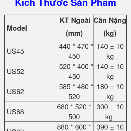
Kích Thước Sản Phẩm
KT Ngoài
Cân Nặng
Model
(mm)
(kg)
440 * 470 *
140 ± 10
US45
450
kg
520 * 400 *
140 ± 10
US52
450
kg
585 * 480 *
180 ± 10
US62
520
kg
680 * 520 *
300 ± 10
US68
500
kg
880 * 600 *
390 ± 10