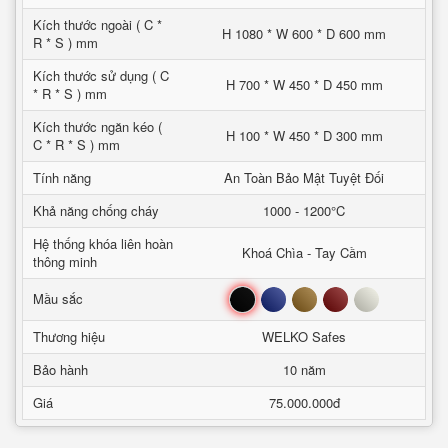
Kích thước ngoài ( C *
H 1080 * W 600 * D 600 mm
R * S ) mm
Kích thước sử dụng ( C
H 700 * W 450 * D 450 mm
* R * S ) mm
Kích thước ngăn kéo (
H 100 * W 450 * D 300 mm
C * R * S ) mm
Tính năng
An Toàn Bảo Mật Tuyệt Đối
Khả năng chống cháy
1000 - 1200°C
Hệ thống khóa liên hoàn
Khoá Chìa - Tay Cầm
thông minh
Đen
Xanh
Nâu
Đỏ
Trắng
Mầu sắc
Thương hiệu
WELKO Safes
Bảo hành
10 năm
Giá
75.000.000đ