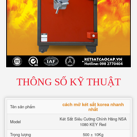
THÔNG SỐ KỸ THUẬT
cách mở két sắt korea nhanh
Tên sản phẩm
nhất
Két Sắt Siêu Cường Chính Hãng NSA
Model
1080 KEY Red
Trọng lượng
500 ± 10Kg