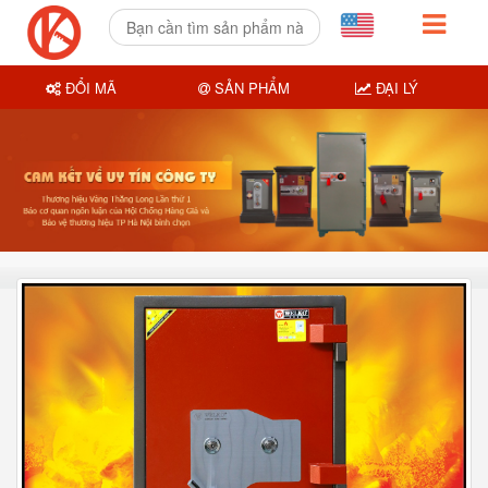
ĐỔI MÃ
SẢN PHẨM
ĐẠI LÝ