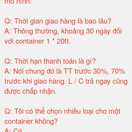
mô hình
.
Q:
Thời gian giao hàng là bao lâu
?
A:
Thông thường, khoảng 30 ngày đối
với container 1 * 20ft
.
Q:
Thời hạn thanh toán là gì
?
A:
Nói chung đó là TT trước 30%, 70%
trước khi giao hàng.
L / C trả ngay cũng
được chấp nhận
.
Q:
Tôi có thể chọn nhiều loại cho một
container không
?
A:
Có
.