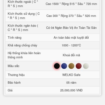
Kích thước ngoài ( C *
Cao 1500 * Rộng 515 * Sâu * 720 mm
R * S ) mm
Kích thước sử dụng ( C
Cao 300 * Rộng 370 * Sâu * 520 mm
* R * S ) mm
Kích thước ngăn kéo (
Có 04 Ngăn Bảo Vệ An Toàn Tài Sản
C * R * S ) mm
Tính năng
An toàn bảo mật tuyệt đối
Khả năng chống cháy
1000 - 1200°C
Hệ thống khóa liên hoàn
Khoá đổi mã
thông minh
Đen
Xanh
Nâu
Đỏ
Trắng
Mầu sắc
Thương hiệu
WELKO Safe
Bảo hành
05 năm
Giá
25,000,000 VNĐ