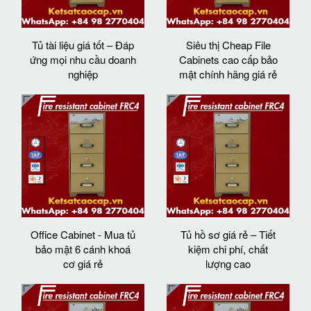
Tủ tài liệu giá tốt – Đáp
Siêu thị Cheap File
ứng mọi nhu cầu doanh
Cabinets cao cấp bảo
nghiệp
mật chính hãng giá rẻ
Office Cabinet - Mua tủ
Tủ hồ sơ giá rẻ – Tiết
bảo mật 6 cánh khoá
kiệm chi phí, chất
cơ giá rẻ
lượng cao