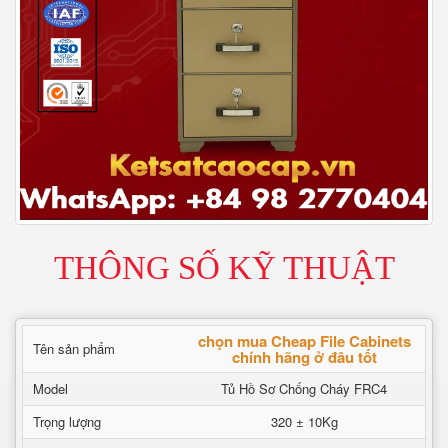
THÔNG SỐ KỸ THUẬT
chọn mua Cheap File Cabinets
Tên sản phẩm
chính hãng ở đâu tốt
Model
Tủ Hồ Sơ Chống Cháy FRC4
Trọng lượng
320 ± 10Kg