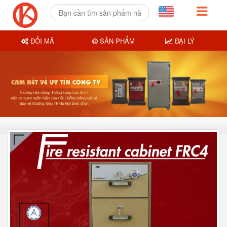
ĐỔI MÃ
SẢN PHẨM
ĐẠI LÝ