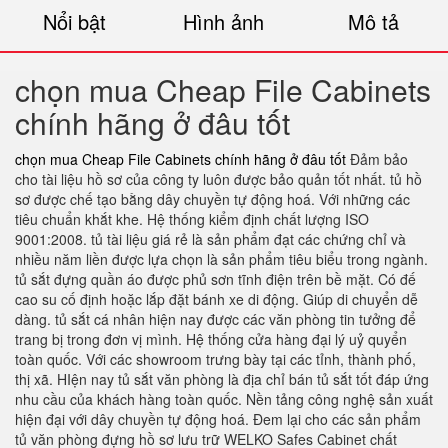
Nổi bật
Hình ảnh
Mô tả
chọn mua Cheap File Cabinets
chính hãng ở đâu tốt
chọn mua Cheap File Cabinets chính hãng ở đâu tốt
Đảm bảo
cho tài liệu hồ sơ của công ty luôn được bảo quản tốt nhất. tủ hồ
sơ được chế tạo bằng dây chuyền tự động hoá. Với những các
tiêu chuẩn khắt khe. Hệ thống kiểm định chất lượng ISO
9001:2008. tủ tài liệu giá rẻ là sản phẩm đạt các chứng chỉ và
nhiều năm liền được lựa chọn là sản phẩm tiêu biểu trong ngành.
tủ sắt đựng quần áo được phủ sơn tĩnh điện trên bề mặt. Có đế
cao su cố định hoặc lắp đặt bánh xe di động. Giúp di chuyển dễ
dàng. tủ sắt cá nhân hiện nay được các văn phòng tin tưởng để
trang bị trong đơn vị mình. Hệ thống cửa hàng đại lý uỷ quyển
toàn quốc. Với các showroom trưng bày tại các tỉnh, thành phố,
thị xã. HIện nay tủ sắt văn phòng là địa chỉ bán tủ sắt tốt đáp ứng
nhu cầu của khách hàng toàn quốc. Nền tảng công nghệ sản xuất
hiện đại với dây chuyền tự động hoá. Đem lại cho các sản phẩm
tủ văn phòng đựng hồ sơ lưu trữ WELKO Safes Cabinet chất