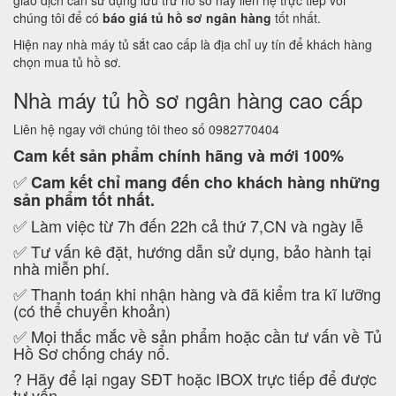
giao dịch cần sử dụng lưu trữ hồ sơ hãy liên hệ trực tiếp với
chúng tôi để có
báo giá tủ hồ sơ ngân hàng
tốt nhất.
Hiện nay nhà máy tủ sắt cao cấp là địa chỉ uy tín để khách hàng
chọn mua tủ hồ sơ.
Nhà máy tủ hồ sơ ngân hàng cao cấp
Liên hệ ngay với chúng tôi theo số 0982770404
Cam kết
sản phẩm chính hãng và mới 100%
✅
Cam kết
chỉ mang đến cho khách hàng những
sản phẩm tốt nhất.
✅ Làm việc từ 7h đến 22h cả thứ 7,CN và ngày lễ
✅ Tư vấn kê đặt, hướng dẫn sử dụng, bảo hành tại
nhà miễn phí.
✅ Thanh toán khi nhận hàng và đã kiểm tra kĩ lưỡng
(có thể chuyển khoản)
✅ Mọi thắc mắc về sản phẩm hoặc cần tư vấn về Tủ
Hồ Sơ chống cháy nổ.
?
Hãy để lại ngay SĐT hoặc IBOX trực tiếp để được
tư vấn.