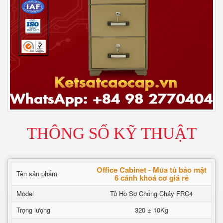
THÔNG SỐ KỸ THUẬT
Office Cabinet - Mua tủ bảo mật
Tên sản phẩm
6 cánh khoá cơ giá rẻ
Model
Tủ Hồ Sơ Chống Cháy FRC4
Trọng lượng
320 ± 10Kg