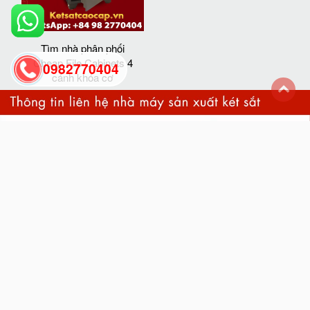
Tìm nhà phân phối
Cheap File Cabinets 4
0982770404
cánh khóa cơ
back
to
top