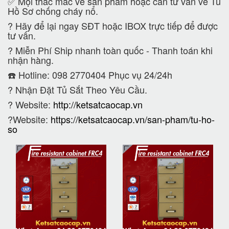
✅ Mọi thắc mắc về sản phẩm hoặc cần tư vấn về Tủ
Hồ Sơ chống cháy nổ.
?
Hãy để lại ngay SĐT hoặc IBOX trực tiếp để được
tư vấn.
?
Miễn Phí Ship nhanh toàn quốc - Thanh toán khi
nhận hàng.
☎️ Hotline: 098 2770404 Phục vụ 24/24h
?
Nhận Đặt Tủ Sắt Theo Yêu Cầu.
? Website:
http://ketsatcaocap.vn
?Website:
https://ketsatcaocap.vn/san-pham/tu-ho-
so