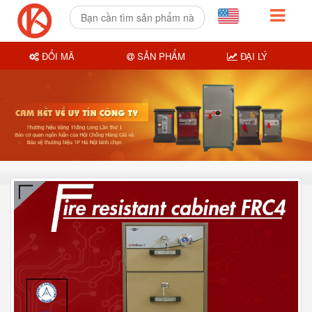
ĐỔI MÃ
SẢN PHẨM
ĐẠI LÝ