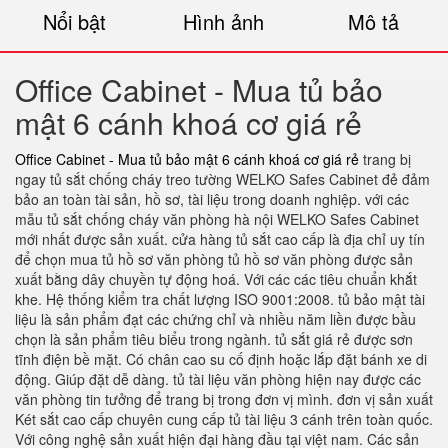
Nổi bật
Hình ảnh
Mô tả
Office Cabinet - Mua tủ bảo
mật 6 cánh khoá cơ giá rẻ
Office Cabinet - Mua tủ bảo mật 6 cánh khoá cơ giá rẻ
trang bị
ngay tủ sắt chống cháy treo tường WELKO Safes Cabinet đẻ đảm
bảo an toàn tài sản, hồ sơ, tài liệu trong doanh nghiệp. với các
mẫu tủ sắt chống cháy văn phòng hà nội WELKO Safes Cabinet
mới nhất được sản xuất. cửa hàng tủ sắt cao cấp là địa chỉ uy tín
để chọn mua tủ hồ sơ văn phòng tủ hồ sơ văn phòng được sản
xuất bằng dây chuyền tự động hoá. Với các các tiêu chuẩn khắt
khe. Hệ thống kiểm tra chất lượng ISO 9001:2008. tủ bảo mật tài
liệu là sản phẩm đạt các chứng chỉ và nhiều năm liền được bầu
chọn là sản phẩm tiêu biểu trong ngành. tủ sắt giá rẻ được sơn
tĩnh điện bề mặt. Có chân cao su cố định hoặc lắp đặt bánh xe di
động. Giúp đặt dễ dàng. tủ tài liệu văn phòng hiện nay được các
văn phòng tin tưởng để trang bị trong đơn vị mình. đơn vị sản xuất
Két sắt cao cấp chuyên cung cấp tủ tài liệu 3 cánh trên toàn quốc.
Với công nghệ sản xuất hiện đại hàng đầu tại việt nam. Các sản