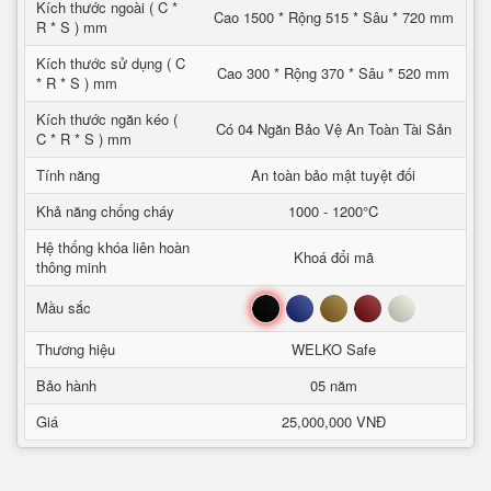
Kích thước ngoài ( C *
Cao 1500 * Rộng 515 * Sâu * 720 mm
R * S ) mm
Kích thước sử dụng ( C
Cao 300 * Rộng 370 * Sâu * 520 mm
* R * S ) mm
Kích thước ngăn kéo (
Có 04 Ngăn Bảo Vệ An Toàn Tài Sản
C * R * S ) mm
Tính năng
An toàn bảo mật tuyệt đối
Khả năng chống cháy
1000 - 1200°C
Hệ thống khóa liên hoàn
Khoá đổi mã
thông minh
Đen
Xanh
Nâu
Đỏ
Trắng
Mầu sắc
Thương hiệu
WELKO Safe
Bảo hành
05 năm
Giá
25,000,000 VNĐ