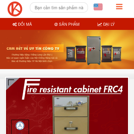
ĐỔI MÃ
SẢN PHẨM
ĐẠI LÝ