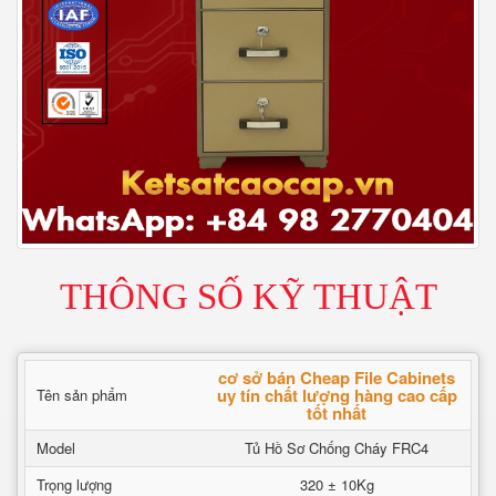
THÔNG SỐ KỸ THUẬT
cơ sở bán Cheap File Cabinets
uy tín chất lượng hàng cao cấp
Tên sản phẩm
tốt nhất
Model
Tủ Hồ Sơ Chống Cháy FRC4
Trọng lượng
320 ± 10Kg