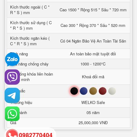
Kích thước ngoài ( C *
Cao 1500 * Rộng 515 * Sâu * 720 mm
R * S ) mm
Kích thước sử dụng ( C
Cao 300 * Rộng 370 * Sâu * 520 mm
* R * S ) mm
Kích thước ngăn kéo (
Có 04 Ngăn Bảo Vệ An Toàn Tài Sản
C * R * S ) mm
Tính năng
An toàn bảo mật tuyệt đối
Khả năng chống cháy
1000 - 1200°C
Hệ thống khóa liên hoàn
Khoá đổi mã
thông minh
Đen
Xanh
Nâu
Đỏ
Trắng
Mầu sắc
Thương hiệu
WELKO Safe
Bảo hành
05 năm
Giá
25,000,000 VNĐ
0982770404