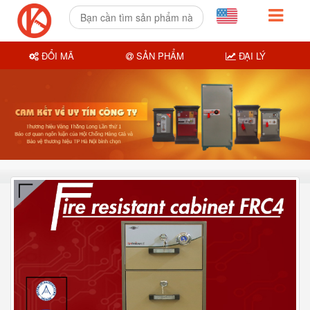
ĐỔI MÃ
SẢN PHẨM
ĐẠI LÝ