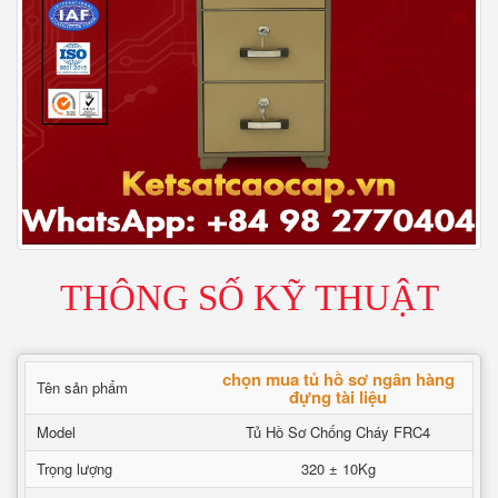
THÔNG SỐ KỸ THUẬT
chọn mua tủ hồ sơ ngân hàng
Tên sản phẩm
đựng tài liệu
Model
Tủ Hồ Sơ Chống Cháy FRC4
Trọng lượng
320 ± 10Kg