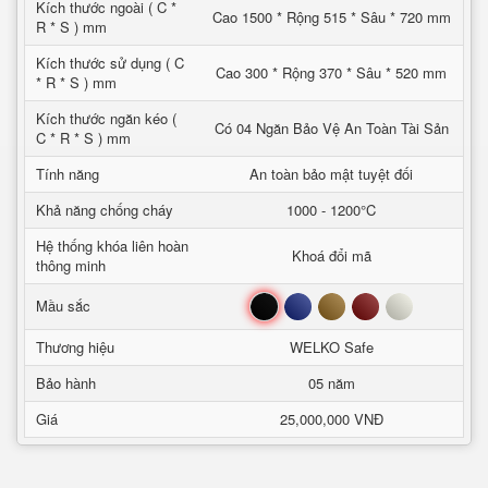
Kích thước ngoài ( C *
Cao 1500 * Rộng 515 * Sâu * 720 mm
R * S ) mm
Kích thước sử dụng ( C
Cao 300 * Rộng 370 * Sâu * 520 mm
* R * S ) mm
Kích thước ngăn kéo (
Có 04 Ngăn Bảo Vệ An Toàn Tài Sản
C * R * S ) mm
Tính năng
An toàn bảo mật tuyệt đối
Khả năng chống cháy
1000 - 1200°C
Hệ thống khóa liên hoàn
Khoá đổi mã
thông minh
Đen
Xanh
Nâu
Đỏ
Trắng
Mầu sắc
Thương hiệu
WELKO Safe
Bảo hành
05 năm
Giá
25,000,000 VNĐ