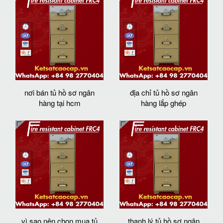
nơi bán tủ hồ sơ ngân
địa chỉ tủ hồ sơ ngân
hàng tại hcm
hàng lắp ghép
vì sao nên chọn mua tủ
thanh lý tủ hồ sơ ngân