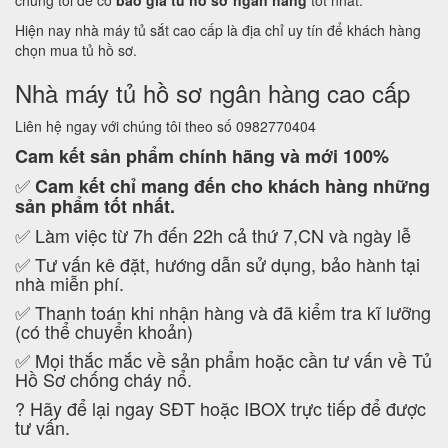
chúng tôi để có
báo giá tủ hồ sơ ngân hàng
tốt nhất.
Hiện nay nhà máy tủ sắt cao cấp là địa chỉ uy tín để khách hàng
chọn mua tủ hồ sơ.
Nhà máy tủ hồ sơ ngân hàng cao cấp
Liên hệ ngay với chúng tôi theo số 0982770404
Cam kết
sản phẩm chính hãng và mới 100%
✅
Cam kết
chỉ mang đến cho khách hàng những
sản phẩm tốt nhất.
✅ Làm việc từ 7h đến 22h cả thứ 7,CN và ngày lễ
✅ Tư vấn kê đặt, hướng dẫn sử dụng, bảo hành tại
nhà miễn phí.
✅ Thanh toán khi nhận hàng và đã kiểm tra kĩ lưỡng
(có thể chuyển khoản)
✅ Mọi thắc mắc về sản phẩm hoặc cần tư vấn về Tủ
Hồ Sơ chống cháy nổ.
?
Hãy để lại ngay SĐT hoặc IBOX trực tiếp để được
tư vấn.