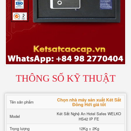
THÔNG SỐ KỸ THUẬT
Chọn nhà máy sản xuất Két Sắt
Tên sản phẩm
Đồng Hới giá tốt
Két Sắt Nghệ An Hotel Safes WELKO
Model
HS42 IP FE
Trọng lượng
12Kg ± 2Kg