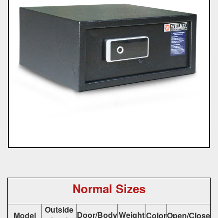
Normal Sizes
Outside
Door/Body
Weight
Model
Color
Open/Close