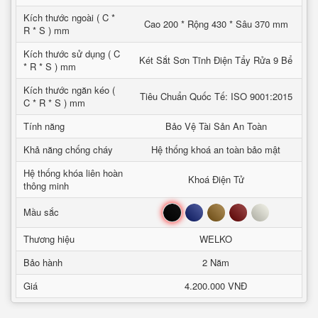
Kích thước ngoài ( C *
Cao 200 * Rộng 430 * Sâu 370 mm
R * S ) mm
Kích thước sử dụng ( C
Két Sắt Sơn Tĩnh Điện Tẩy Rửa 9 Bể
* R * S ) mm
Kích thước ngăn kéo (
Tiêu Chuẩn Quốc Tế: ISO 9001:2015
C * R * S ) mm
Tính năng
Bảo Vệ Tài Sản An Toàn
Khả năng chống cháy
Hệ thống khoá an toàn bảo mật
Hệ thống khóa liên hoàn
Khoá Điện Tử
thông minh
Đen
Xanh
Nâu
Đỏ
Trắng
Mầu sắc
Thương hiệu
WELKO
Bảo hành
2 Năm
Giá
4.200.000 VNĐ