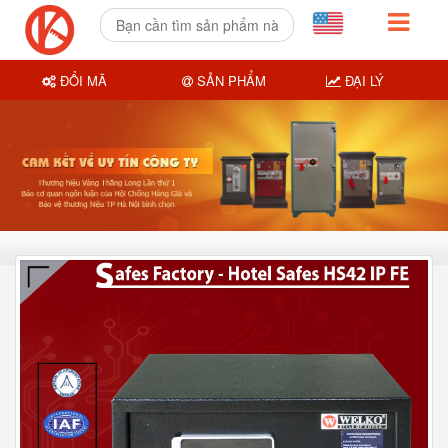
ĐỔI MÃ
SẢN PHẨM
ĐẠI LÝ