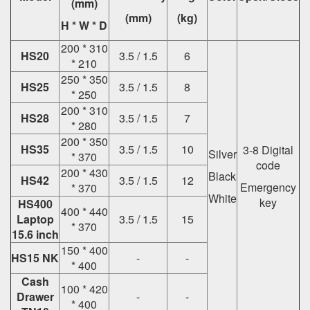
(mm)
(mm)
(kg)
H * W * D
200 * 310
HS20
3.5 / 1.5
6
* 210
250 * 350
HS25
3.5 / 1.5
8
* 250
200 * 310
HS28
3.5 / 1.5
7
* 280
200 * 350
HS35
3.5 / 1.5
10
3-8 Digital
Silver
* 370
code
200 * 430
Black
HS42
3.5 / 1.5
12
Emergency
* 370
White
key
HS400
400 * 440
Laptop
3.5 / 1.5
15
* 370
15.6 inch
150 * 400
HS15 NK
-
-
* 400
Cash
100 * 420
Drawer
-
-
* 400