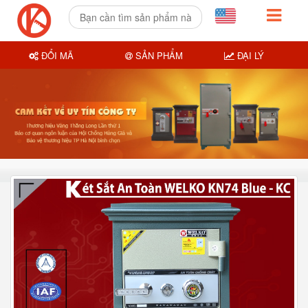
ĐỔI MÃ
SẢN PHẨM
ĐẠI LÝ