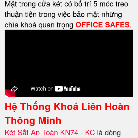
Mặt trong cửa két có bố trí 5 móc treo
thuận tiện trong việc bảo mật những
chìa khoá quan trọng
.
OFFICE SAFES
Hệ Thống Khoá Liên Hoàn
Thông Minh
Két Sắt An Toàn KN74 - KC
là dòng