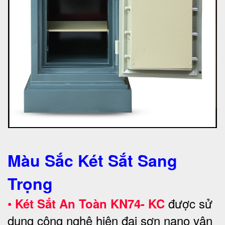
Màu Sắc Két Sắt Sang
Trọng
•
được sử
Két Sắt An Toàn KN74- KC
dụng công nghệ hiện đại sơn nano vân