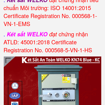
chuẩn Môi trường: ISO 14001:2015
Certificate Registration No. 000568-1-
VN-1-EMS
.
chứng nhận
Két sắt WELKO
đạt
ATLĐ: 45001:2018 Certificate
Registration No. 000568-5-VN-1-HS