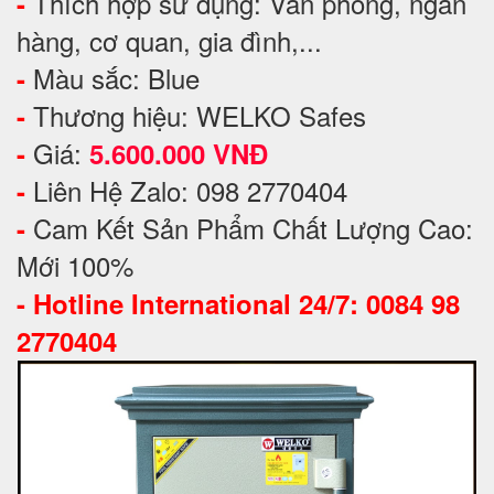
Thích hợp sử dụng: Văn phòng, ngân
-
hàng, cơ quan, gia đình,...
Màu sắc: Blue
-
Thương hiệu: WELKO Safes
-
Giá:
-
5.600.000 VNĐ
Liên Hệ Zalo: 098 2770404
-
Cam Kết Sản Phẩm Chất Lượng Cao:
-
Mới 100%
-
Hotline International 24/7: 0084 98
2770404