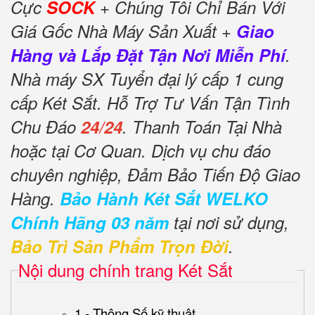
Cực
SOCK
+ Chúng Tôi Chỉ Bán Với
Giá Gốc Nhà Máy Sản Xuất +
Giao
Hàng và Lắp Đặt Tận Nơi Miễn Phí
.
Nhà máy SX Tuyển đại lý cấp 1 cung
cấp Két Sắt. Hỗ Trợ Tư Vấn Tận Tình
Chu Đáo
24/24
. Thanh Toán Tại Nhà
hoặc tại Cơ Quan. Dịch vụ chu đáo
chuyên nghiệp, Đảm Bảo Tiến Độ Giao
Hàng.
Bảo Hành Két Sắt WELKO
Chính Hãng 03 năm
tại nơi sử dụng,
Bảo Trì Sản Phẩm Trọn Đời
.
Nội dung chính trang Két Sắt
1 - Thông Số kỹ thuật