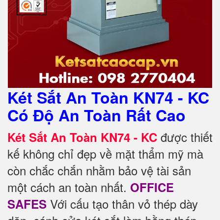
Két Sắt An Toàn KN74 - KC
Có Độ An Toàn Rất Cao
được thiết
Két Sắt An Toàn KN74 - KC
kế không chỉ đẹp về mặt thẩm mỹ mà
còn chắc chắn nhằm bảo vệ tài sản
một cách an toàn nhất.
OFFICE
Với cấu tạo thân vỏ thép dày
SAFES