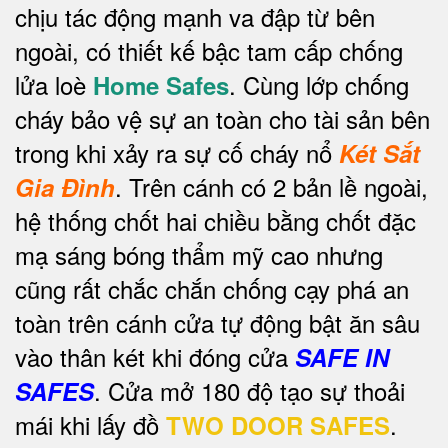
chịu tác động mạnh va đập từ bên
ngoài, có thiết kế bậc tam cấp chống
lửa loè
. Cùng lớp chống
Home Safes
cháy bảo vệ sự an toàn cho tài sản bên
trong khi xảy ra sự cố cháy nổ
Két Sắt
.
Trên cánh có 2 bản lề ngoài,
Gia Đình
hệ thống chốt hai chiều bằng chốt đặc
mạ sáng bóng thẩm mỹ cao nhưng
cũng rất chắc chắn chống cạy phá an
toàn trên cánh cửa tự động bật ăn sâu
vào thân két khi đóng cửa
SAFE IN
. Cửa mở 180 độ tạo sự thoải
SAFES
mái khi lấy đồ
.
TWO DOOR SAFES