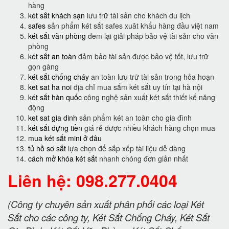
hàng
két sắt khách sạn
lưu trữ tài sản cho khách du lịch
safes
sản phẩm két sắt safes xuât khẩu hàng đầu việt nam
két sắt văn phòng
đem lại giải pháp bảo vệ tài sản cho văn
phòng
két sắt an toàn
đảm bảo tài sản được bảo vệ tốt, lưu trữ
gọn gàng
két sắt chống cháy
an toàn lưu trữ tài sản trong hỏa hoạn
ket sat ha noi
địa chỉ mua sắm két sắt uy tín tại hà nội
két sắt hàn quốc
công nghệ sản xuất két sắt thiết kế năng
động
ket sat gia dinh
sản phẩm két an toàn cho gia đình
két sắt đựng tiền
giá rẻ được nhiều khách hàng chọn mua
mua két sắt mini ở đâu
tủ hồ sơ sắt
lựa chọn để sắp xếp tài liệu dễ dàng
cách mở khóa két sắt
nhanh chóng đơn giản nhất
Liên hệ: 098.277.0404
(Công ty chuyên sản xuất phân phối các loại Két
Sắt cho các công ty, Két Sắt Chống Cháy, Két Sắt