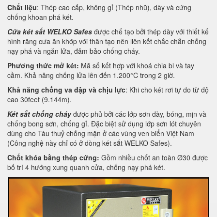
Chất liệu
: Thép cao cấp, không gỉ (Thép nhũ), dày và cứng
chống khoan phá két.
Cửa két sắt WELKO Safes
được chế tạo bởi thép dày với thiết kế
hình răng cưa ăn khớp với thân tạo nên liên kết chắc chắn chống
nạy phá và ngăn lửa, đảm bảo chống cháy.
Phương thức mở két:
Mã số kết hợp với khoá chia bi và tay
cầm. Khả năng chống lửa lên đến 1.200°C trong 2 giờ.
Khả năng chống va đập và chịu lực
: Khi cho két rơi tự do từ độ
cao 30feet (9.144m).
Két sắt chống cháy
được phủ bởi các lớp sơn dày, bóng, mịn và
chống bong sơn, chống gỉ. Đặc biệt sử dụng lớp sơn lót chuyên
dùng cho Tàu thuỷ chống mặn ở các vùng ven biển Việt Nam
(Công nghệ này chỉ có ở dòng két sắt WELKO Safes).
Chốt khóa bằng thép cứng:
Gồm nhiều chốt an toàn Ø30 được
bố trí 4 hướng xung quanh cửa, chống nạy phá két.