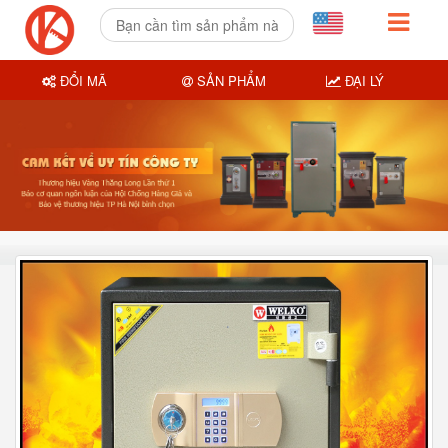
ĐỔI MÃ
SẢN PHẨM
ĐẠI LÝ