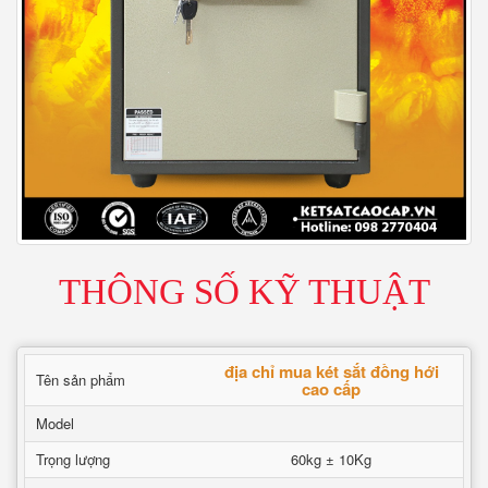
THÔNG SỐ KỸ THUẬT
địa chỉ mua két sắt đồng hới
Tên sản phẩm
cao cấp
Model
Trọng lượng
60kg ± 10Kg