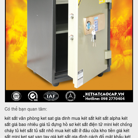
Có thể bạn quan tâm:
két sắt văn phòng
ket sat gia dinh
mua két sắt
két sắt alpha
két
sắt giá bao nhiêu
giá tủ đựng hồ sơ
két sắt điện tử mini
két chống
cháy
tủ két sắt
tủ sắt nhỏ
mua két sắt ở đâu
cửa kho tiền
giá két
sắt mini
ket sat van tay
giá két sắt gia đình
cách đổ mật khẩu két