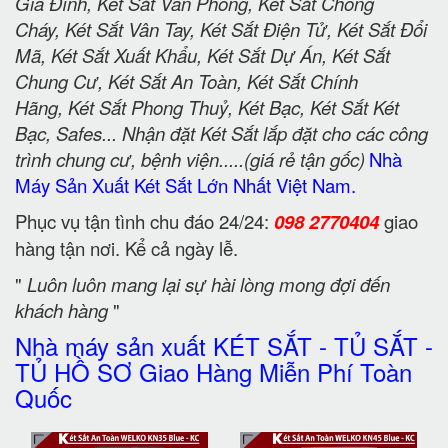
Gia Đình, Két Sắt Văn Phòng, Két Sắt Chống
Cháy, Két Sắt Vân Tay, Két Sắt Điện Tử, Két Sắt Đổi
Mã, Két Sắt Xuất Khẩu, Két Sắt Dự Án, Két Sắt
Chung Cư, Két Sắt An Toàn, Két Sắt Chính
Hãng, Két Sắt Phong Thuỷ, Két Bạc, Két Sắt Két
Bạc, Safes... Nhận đặt Két Sắt lắp đặt cho các công
trình chung cư, bệnh viện.....(giá rẻ tận gốc)
Nhà
Máy Sản Xuất Két Sắt Lớn Nhất Việt Nam.
Phục vụ tận tình chu đáo 24/24:
098 2770404
giao
hàng tận nơi. Kể cả ngày lễ.
"
Luôn luôn mang lại sự hài lòng mong đợi đến
khách hàng
"
Nhà máy sản xuất KÉT SẮT - TỦ SẮT -
TỦ HỒ SƠ Giao Hàng Miễn Phí Toàn
Quốc