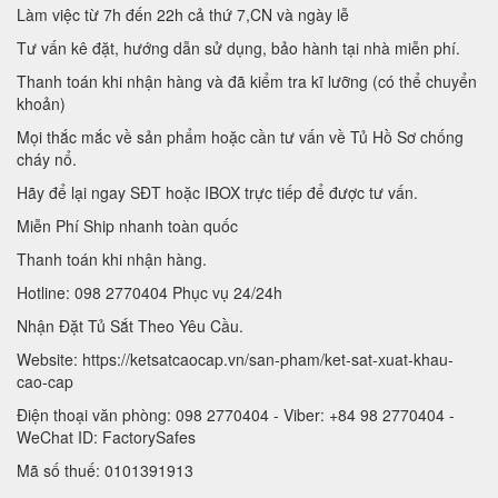
Làm việc từ 7h đến 22h cả thứ 7,CN và ngày lễ
Tư vấn kê đặt, hướng dẫn sử dụng, bảo hành tại nhà miễn phí.
Thanh toán khi nhận hàng và đã kiểm tra kĩ lưỡng (có thể chuyển
khoản)
Mọi thắc mắc về sản phẩm hoặc cần tư vấn về Tủ Hồ Sơ chống
cháy nổ.
Hãy để lại ngay SĐT hoặc IBOX trực tiếp để được tư vấn.
Miễn Phí Ship nhanh toàn quốc
Thanh toán khi nhận hàng.
Hotline: 098 2770404 Phục vụ 24/24h
Nhận Đặt Tủ Sắt Theo Yêu Cầu.
Website: https://ketsatcaocap.vn/san-pham/ket-sat-xuat-khau-
cao-cap
Điện thoại văn phòng: 098 2770404 - Viber: +84 98 2770404 -
WeChat ID: FactorySafes
Mã số thuế: 0101391913