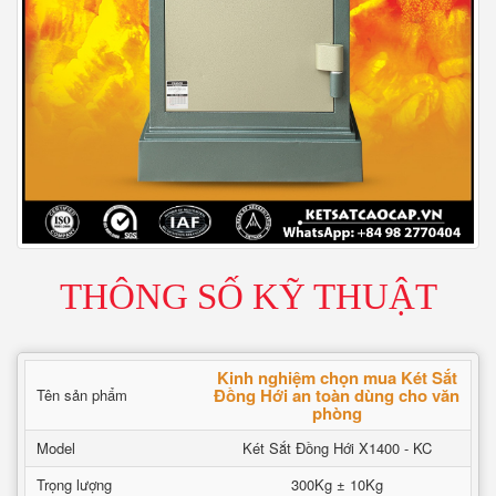
THÔNG SỐ KỸ THUẬT
Kinh nghiệm chọn mua Két Sắt
Đồng Hới an toàn dùng cho văn
Tên sản phẩm
phòng
Model
Két Sắt Đồng Hới X1400 - KC
Trọng lượng
300Kg ± 10Kg