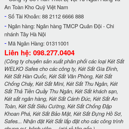
An Toàn Kho Quỹ Việt Nam
-
Số Tài Khoản: 88 2112 6666 888
-
Ngân hàng: Ngân hàng TMCP Quân Đội - Chi
nhánh Tây Hà Nội
-
Mã Ngân Hàng: 01311001
Liên hệ: 098.277.0404
(Công ty chuyên sản xuất phân phối các loại Két Sắt
WELKO Safes cho các công ty, Két Sắt Gia Đình,
Két Sắt Hàn Quốc, Két Sắt Văn Phòng, Két Sắt
Chống Cháy, Két Sắt Mini, Két Sắt Thu Ngân, Két
Sắt Thả Tiền Quầy Thu Ngân, Két Sắt khách sạn,
Két sắt ngân hàng, Két Sắt Cánh Đúc, Két Sắt An
Toàn, Két Sắt Siêu Cường, Két Sắt Chống Đập
Khoan Phá, Két Sắt Bảo Mật, Két Sắt Đựng Hồ Sơ,
Safes... Nhận đặt Két Sắt lắp đặt cho các công trình
chung cư, bệnh viện.....(giá rẻ tận gốc )