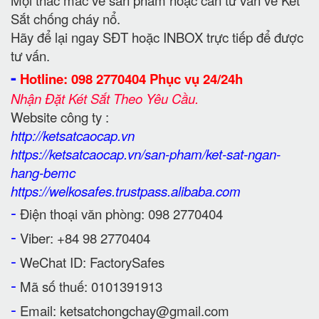
Mọi thắc mắc về sản phẩm hoặc cần tư vấn về Két
Sắt chống cháy nổ.
Hãy để lại ngay SĐT hoặc INBOX trực tiếp để được
tư vấn.
-
Hotline: 098 2770404 Phục vụ 24/24h
Nhận Đặt Két Sắt Theo Yêu Cầu.
Website công ty :
http://ketsatcaocap.vn
https://ketsatcaocap.vn/san-pham/ket-sat-ngan-
hang-bemc
https://welkosafes.trustpass.alibaba.com
-
Điện thoại văn phòng: 098 2770404
-
Viber: +84 98 2770404
-
WeChat ID: FactorySafes
-
Mã số thuế: 0101391913
-
Email: ketsatchongchay@gmail.com