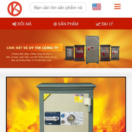
ĐỔI MÃ
SẢN PHẨM
ĐẠI LÝ