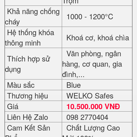
Trộm
Khả năng chống
1000 - 1200°C
cháy
Hệ thống khóa
Khoá cơ, khoá chìa
thông minh
Văn phòng, ngân
Thích hợp sử
hàng, cơ quan, gia
dụng
đình,...
Màu sắc
Blue
Thương hiệu
WELKO Safes
Giá
10.500.000 VNĐ
Liên Hệ Zalo
098 2770404
Cam Kết Sản
Chất Lượng Cao