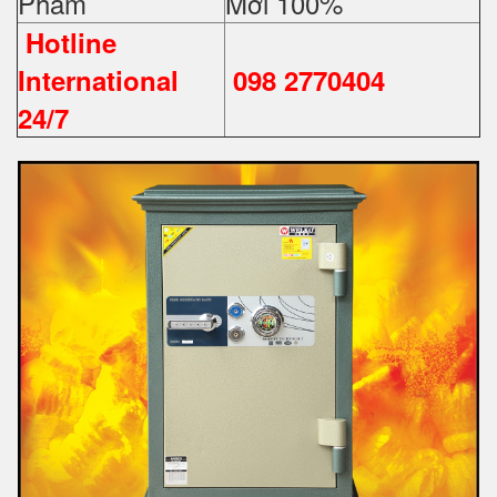
Phẩm
Mới 100%
Hotline
International
098 2770404
24/7