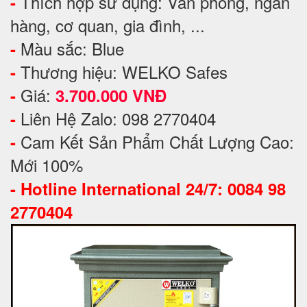
Thích hợp sử dụng: Văn phòng, ngân
-
hàng, cơ quan, gia đình, ...
Màu sắc: Blue
-
Thương hiệu: WELKO Safes
-
Giá:
-
3.700.000 VNĐ
Liên Hệ Zalo: 098 2770404
-
Cam Kết Sản Phẩm Chất Lượng Cao:
-
Mới 100%
-
Hotline International 24/7: 0084 98
2770404