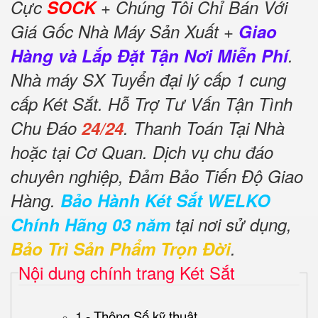
Cực
SOCK
+ Chúng Tôi Chỉ Bán Với
Giá Gốc Nhà Máy Sản Xuất +
Giao
Hàng và Lắp Đặt Tận Nơi Miễn Phí
.
Nhà máy SX Tuyển đại lý cấp 1 cung
cấp Két Sắt. Hỗ Trợ Tư Vấn Tận Tình
Chu Đáo
24/24
. Thanh Toán Tại Nhà
hoặc tại Cơ Quan. Dịch vụ chu đáo
chuyên nghiệp, Đảm Bảo Tiến Độ Giao
Hàng.
Bảo Hành Két Sắt WELKO
Chính Hãng 03 năm
tại nơi sử dụng,
Bảo Trì Sản Phẩm Trọn Đời
.
Nội dung chính trang Két Sắt
1 - Thông Số kỹ thuật