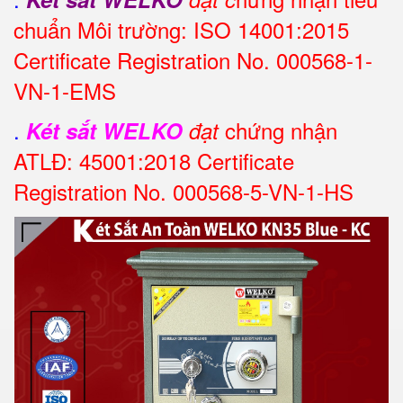
chuẩn Môi trường: ISO 14001:2015
Certificate Registration No. 000568-1-
VN-1-EMS
.
chứng nhận
Két sắt WELKO
đạt
ATLĐ: 45001:2018 Certificate
Registration No. 000568-5-VN-1-HS