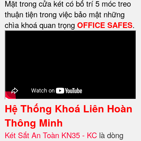
Mặt trong cửa két có bố trí 5 móc treo
thuận tiện trong việc bảo mật những
chìa khoá quan trọng
.
OFFICE SAFES
Hệ Thống Khoá Liên Hoàn
Thông Minh
Két Sắt An Toàn KN35 - KC
là dòng