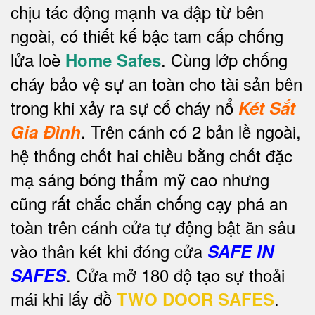
chịu tác động mạnh va đập từ bên
ngoài, có thiết kế bậc tam cấp chống
lửa loè
. Cùng lớp chống
Home Safes
cháy bảo vệ sự an toàn cho tài sản bên
trong khi xảy ra sự cố cháy nổ
Két Sắt
.
Trên cánh có 2 bản lề ngoài,
Gia Đình
hệ thống chốt hai chiều bằng chốt đặc
mạ sáng bóng thẩm mỹ cao nhưng
cũng rất chắc chắn chống cạy phá an
toàn trên cánh cửa tự động bật ăn sâu
vào thân két khi đóng cửa
SAFE IN
. Cửa mở 180 độ tạo sự thoải
SAFES
mái khi lấy đồ
.
TWO DOOR SAFES