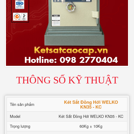
THÔNG SỐ KỸ THUẬT
Két Sắt Đồng Hới WELKO
Tên sản phẩm
KN35 - KC
Model
Két Sắt Đồng Hới WELKO KN35 - KC
Trọng lượng
60Kg ± 10Kg