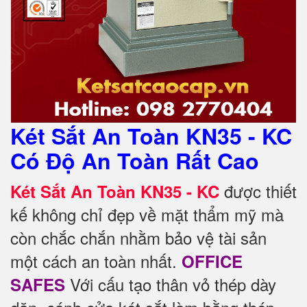
Két Sắt An Toàn KN35 - KC
Có Độ An Toàn Rất Cao
được thiết
Két Sắt An Toàn KN35 - KC
kế không chỉ đẹp về mặt thẩm mỹ mà
còn chắc chắn nhằm bảo vệ tài sản
một cách an toàn nhất.
OFFICE
Với cấu tạo thân vỏ thép dày
SAFES