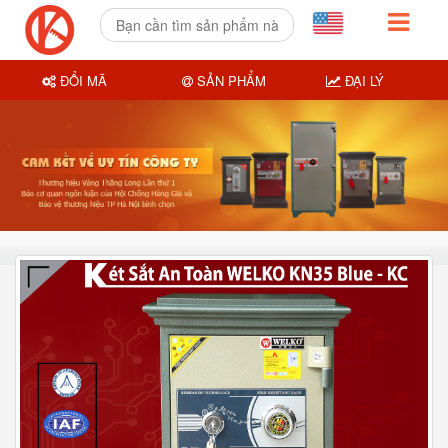
ĐỔI MÃ
SẢN PHẨM
ĐẠI LÝ