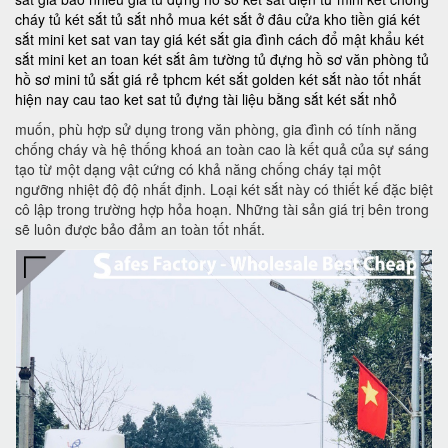
cháy
tủ két sắt
tủ sắt nhỏ
mua két sắt ở đâu
cửa kho tiền
giá két
sắt mini
ket sat van tay
giá két sắt gia đình
cách đổ mật khẩu két
sắt mini
ket an toan
két sắt âm tường
tủ đựng hồ sơ văn phòng
tủ
hồ sơ mini
tủ sắt giá rẻ tphcm
két sắt golden
két sắt nào tốt nhất
hiện nay
cau tao ket sat
tủ đựng tài liệu bằng sắt
két sắt nhỏ
muốn, phù hợp sử dụng trong văn phòng, gia đình có tính năng
chống cháy và hệ thống khoá an toàn cao là kết quả của sự sáng
tạo từ một dạng vật cứng có khả năng chống cháy tại một
ngưỡng nhiệt độ độ nhất định. Loại két sắt này có thiết kế đặc biệt
cô lập trong trường hợp hỏa hoạn. Những tài sản giá trị bên trong
sẽ luôn được bảo đảm an toàn tốt nhất.