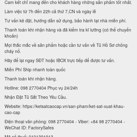
Cam kết chỉ mang đến cho khách hàng những sản phẩm tốt nhất.
Làm việc từ 7h đến 22h cả thứ 7,CN và ngày lễ
Tư vấn kê đặt, hướng dẫn sử dụng, bảo hành tại nhà miễn phí.
Thanh toán khi nhận hàng và đã kiểm tra kĩ lưỡng (có thể chuyển
khoản)
Mọi thắc mắc về sản phẩm hoặc cần tư vấn về Tủ Hồ Sơ chống
cháy nổ.
Hãy để lại ngay SĐT hoặc IBOX trực tiếp để được tư vấn.
Miễn Phí Ship nhanh toàn quốc
Thanh toán khi nhận hàng.
Hotline: 098 2770404 Phục vụ 24/24h
Nhận Đặt Tủ Sắt Theo Yêu Cầu.
Website: https://ketsatcaocap.vn/san-pham/ket-sat-xuat-khau-
cao-cap
Điện thoại văn phòng: 098 2770404 - Viber: +84 98 2770404 -
WeChat ID: FactorySafes
Mã số thuế: 0101391913