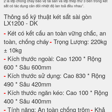
2 là lớp chống cháy bảo vệ tài sản và lớp thép thứ 3 bên trong két
sắt có tác dụng cân đối nhiệt độ lan toả đều nhau”.
Thông số kỹ thuật két sắt sài gòn
LX1200 - DK
Két có kết cấu an toàn vững chắc, an
-
toàn, chống cháy
Trọng Lượng: 220kg
-
± 10kg
Kích thước ngoài: Cao 1200 * Rộng
-
600 * Sâu 600mm
Kích thước sử dụng: Cao 830 * Rộng
-
490 * Sâu 420mm
Kích thước ngăn kéo: Cao 100 * Rộng
-
400 * Sâu 400mm
Tính năng: An toàn chống trộm
Khả
-
-