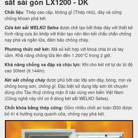
sắt sài gòn LX1200 - DK
Chất liệu
: Thép cao cấp, không gỉ (Thép nhũ), dày và cứng
chống khoan phá két.
Cửa két sắt WELKO Safes
được chế tạo bởi thép dày với thiết kế
hình răng cưa ăn khớp với thân tạo nên liên kết chắc chắn chống
nạy phá và ngăn lửa, đảm bảo chống cháy.
Phương thức mở két:
Mã số kết hợp với khoá chia bi và tay
cầm. Khả năng chống lửa lên đến 1.200°C trong 2 giờ.
Khả năng chống va đập và chịu lực
: Khi cho két rơi tự do từ độ
cao 30feet (9.144m).
Két sắt chống cháy
được phủ bởi các lớp sơn dày, bóng, mịn và
chống bong sơn, chống gỉ. Đặc biệt sử dụng lớp sơn lót chuyên
dùng cho Tàu thuỷ chống mặn ở các vùng ven biển Việt Nam
(Công nghệ này chỉ có ở dòng két sắt WELKO Safes).
Chốt khóa bằng thép cứng:
Gồm nhiều chốt an toàn Ø30 được
bố trí 4 hướng xung quanh cửa, chống nạy phá két.