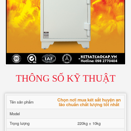
THÔNG SỐ KỸ THUẬT
Chọn nơi mua két sắt huyện an
Tên sản phẩm
lão chuẩn chất lượng tốt nhất
Model
Trọng lượng
220kg ± 10kg