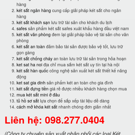
hàng
két sắt ngân hàng
cung cấp giải pháp két sắt cho ngân
hàng
két sắt khách sạn
lưu trữ tài sản cho khách du lịch
safes
sản phẩm két sắt safes xuât khẩu hàng đầu việt nam
két sắt văn phòng
đem lại giải pháp bảo vệ tài sản cho văn
phòng
két sắt an toàn
đảm bảo tài sản được bảo vệ tốt, lưu trữ
gọn gàng
két sắt chống cháy
an toàn lưu trữ tài sản trong hỏa hoạn
ket sat ha noi
địa chỉ mua sắm két sắt uy tín tại hà nội
két sắt hàn quốc
công nghệ sản xuất két sắt thiết kế năng
động
ket sat gia dinh
sản phẩm két an toàn cho gia đình
két sắt đựng tiền
giá rẻ được nhiều khách hàng chọn mua
mua két sắt mini ở đâu
tủ hồ sơ sắt
lựa chọn để sắp xếp tài liệu dễ dàng
cách mở khóa két sắt
nhanh chóng đơn giản nhất
Liên hệ: 098.277.0404
(Công ty chuyên sản xuất phân phối các loại Két