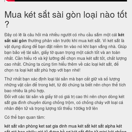
Mua két sắt sài gòn loại nào tốt
?
Đây có lẽ là câu hỏi mà nhiều người có nhu cầu sắm một cái
két
sắt sài gòn
thường phân vân trước khi mua két sắt. Vì két sắt là
vật dụng dùng để bạn đặt niềm tin vào nó khi bạn vắng nhà. Giúp
bạn bảo vệ tài sản, giấy tờ quan trọng một cách tốt và an toàn
nhất. Cần hiểu rõ và kỹ lưỡng để chọn mua két sắt tốt, chất lượng
cao nhất. Chúng ta cùng tìm hiểu thêm về các loại két sắt, để
chọn ra loại két sắt phù hợp với bạn nhé!
Thứ nhất bạn xác định loại tài sản mà bạn cất giữ và số lượng
những vật cần để trong két, từ đó chúng ta biết nên chọn thể tích
bao nhiêu là phù hợp.
Đối với các tài sản và giấy tờ có giá trị cao thì nên chọn dòng két
sắt gia đình chuyên dùng chống trộm, có chống cháy với loại cá
nhân điện tử và trọng lượng tối thiểu 100kg trở lên
Có thể bạn quan tâm:
két sắt văn phòng
ket sat gia dinh
mua két sắt
két sắt alpha
két
sắt giá bao nhiêu
giá tủ đựng hồ sơ
két sắt điện tử mini
két chống