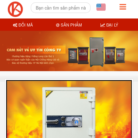
ĐỔI MÃ
SẢN PHẨM
ĐẠI LÝ