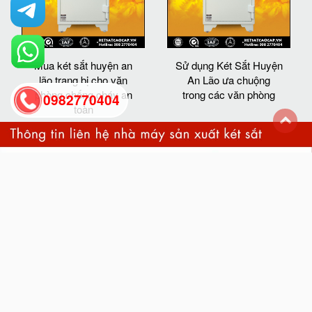
Mua két sắt huyện an
Sử dụng Két Sắt Huyện
lão trang bị cho văn
An Lão ưa chuộng
phòng chống cháy an
trong các văn phòng
0982770404
toàn
back
to
top