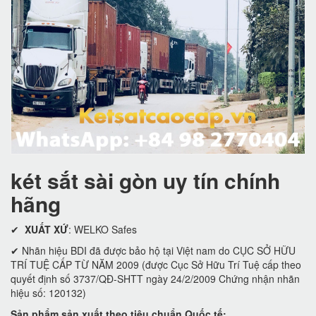
két sắt sài gòn uy tín chính
hãng
✔
XUẤT XỨ
: WELKO Safes
✔ Nhãn hiệu BDI đã được bảo hộ tại Việt nam do CỤC SỞ HỮU
TRÍ TUỆ CẤP TỪ NĂM 2009 (được Cục Sở Hữu Trí Tuệ cấp theo
quyết định số 3737/QĐ-SHTT ngày 24/2/2009 Chứng nhận nhãn
hiệu số: 120132)
Sản phẩm sản xuất theo tiêu chuẩn Quốc tế: