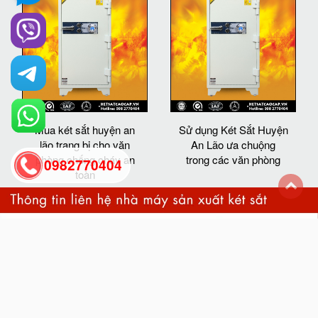
Mua két sắt huyện an
Sử dụng Két Sắt Huyện
lão trang bị cho văn
An Lão ưa chuộng
phòng chống cháy an
trong các văn phòng
0982770404
toàn
back
to
top