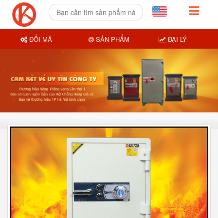
ĐỔI MÃ
SẢN PHẨM
ĐẠI LÝ