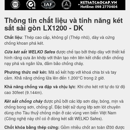
Thông tin chất liệu và tính năng két
sắt sài gòn LX1200 - DK
Chất liệu
: Thép cao cấp, không gỉ (Thép nhũ), dày và cứng
chống khoan phá két.
Cửa két sắt WELKO Safes
được chế tạo bởi thép dày với thiết kế
hình răng cưa ăn khớp với thân tạo nên liên kết chắc chắn chống
nạy phá và ngăn lửa, đảm bảo chống cháy.
Phương thức mở két:
Mã số kết hợp với khoá chia bi và tay
cầm. Khả năng chống lửa lên đến 1.200°C trong 2 giờ.
Khả năng chống va đập và chịu lực
: Khi cho két rơi tự do từ độ
cao 30feet (9.144m).
Két sắt chống cháy
được phủ bởi các lớp sơn dày, bóng, mịn và
chống bong sơn, chống gỉ. Đặc biệt sử dụng lớp sơn lót chuyên
dùng cho Tàu thuỷ chống mặn ở các vùng ven biển Việt Nam
(Công nghệ này chỉ có ở dòng két sắt WELKO Safes).
Chốt khóa bằng thép cứng:
Gồm nhiều chốt an toàn Ø30 được