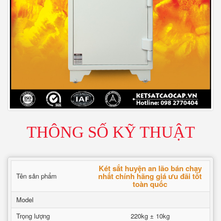
THÔNG SỐ KỸ THUẬT
Két sắt huyện an lão bán chạy
nhất chính hãng giá ưu đãi tốt
Tên sản phẩm
toàn quốc
Model
Trọng lượng
220kg ± 10kg