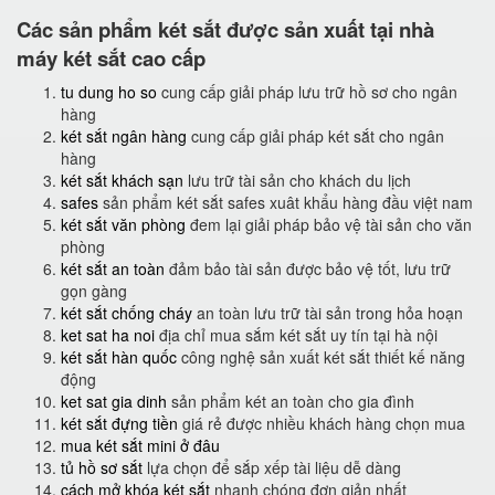
Các sản phẩm két sắt được sản xuất tại nhà
máy két sắt cao cấp
tu dung ho so
cung cấp giải pháp lưu trữ hồ sơ cho ngân
hàng
két sắt ngân hàng
cung cấp giải pháp két sắt cho ngân
hàng
két sắt khách sạn
lưu trữ tài sản cho khách du lịch
safes
sản phẩm két sắt safes xuât khẩu hàng đầu việt nam
két sắt văn phòng
đem lại giải pháp bảo vệ tài sản cho văn
phòng
két sắt an toàn
đảm bảo tài sản được bảo vệ tốt, lưu trữ
gọn gàng
két sắt chống cháy
an toàn lưu trữ tài sản trong hỏa hoạn
ket sat ha noi
địa chỉ mua sắm két sắt uy tín tại hà nội
két sắt hàn quốc
công nghệ sản xuất két sắt thiết kế năng
động
ket sat gia dinh
sản phẩm két an toàn cho gia đình
két sắt đựng tiền
giá rẻ được nhiều khách hàng chọn mua
mua két sắt mini ở đâu
tủ hồ sơ sắt
lựa chọn để sắp xếp tài liệu dễ dàng
cách mở khóa két sắt
nhanh chóng đơn giản nhất