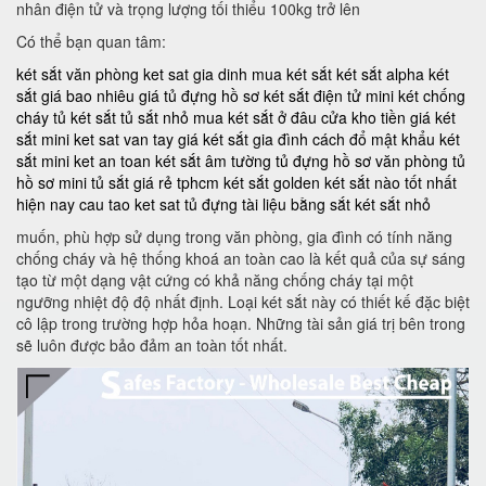
nhân điện tử và trọng lượng tối thiểu 100kg trở lên
Có thể bạn quan tâm:
két sắt văn phòng
ket sat gia dinh
mua két sắt
két sắt alpha
két
sắt giá bao nhiêu
giá tủ đựng hồ sơ
két sắt điện tử mini
két chống
cháy
tủ két sắt
tủ sắt nhỏ
mua két sắt ở đâu
cửa kho tiền
giá két
sắt mini
ket sat van tay
giá két sắt gia đình
cách đổ mật khẩu két
sắt mini
ket an toan
két sắt âm tường
tủ đựng hồ sơ văn phòng
tủ
hồ sơ mini
tủ sắt giá rẻ tphcm
két sắt golden
két sắt nào tốt nhất
hiện nay
cau tao ket sat
tủ đựng tài liệu bằng sắt
két sắt nhỏ
muốn, phù hợp sử dụng trong văn phòng, gia đình có tính năng
chống cháy và hệ thống khoá an toàn cao là kết quả của sự sáng
tạo từ một dạng vật cứng có khả năng chống cháy tại một
ngưỡng nhiệt độ độ nhất định. Loại két sắt này có thiết kế đặc biệt
cô lập trong trường hợp hỏa hoạn. Những tài sản giá trị bên trong
sẽ luôn được bảo đảm an toàn tốt nhất.