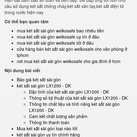
hiện đại đảm bảo an toàn và bền đẹp. Để đáp ứng tốt hơn nhu
cầu sử dụng két sắt chống cháy,két sắt vân tay,két sắt điện tử
trong nước hiện nay
Có thể bạn quan tâm
mua két sắt sài gòn welkosafe bao nhiêu tiền
mua két sắt sài gòn welkosafe uy tín ở đâu
mua két sắt sài gòn welkosafe tốt ở đâu
cửa hàng bán két sắt sài gòn welkosafe cho văn phòng ở
tphcm
nơi mua két sắt sài gòn welkosafe cho gia đình ở hcm
Nội dung bài viết
Báo giá két sắt sài gòn
két sắt sài gòn LX1200 - DK
Đặc tính của két sắt sài gòn LX1200 - DK
Thông số kỹ thuật của két sắt sài gòn LX1200 - DK
Thông tin chất liệu và tính năng két sắt sài gòn
LX1200 - DK
Cam kết chất lượng sản phẩm
Thông tin thanh toán
Mua két sắt sài gòn loại nào tốt
két sắt sài gòn uy tín chính hãng