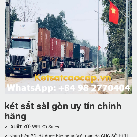
két sắt sài gòn uy tín chính
hãng
✔
XUẤT XỨ
: WELKO Safes
✔ Nhãn hiệu BDI đã được bảo hộ tại Việt nam do CỤC SỞ HỮU