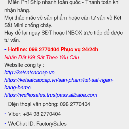
-
Miễn Phí Ship nhanh toàn quốc - Thanh toán khi
nhận hàng.
Mọi thắc mắc về sản phẩm hoặc cần tư vấn về Két
Sắt Mini chống cháy.
Hãy để lại ngay SĐT hoặc INBOX trực tiếp để được
tư vấn.
-
Hotline: 098 2770404 Phục vụ 24/24h
Nhận Đặt Két Sắt Theo Yêu Cầu.
Website công ty :
http://ketsatcaocap.vn
https://ketsatcaocap.vn/san-pham/ket-sat-ngan-
hang-bemc
https://welkosafes.trustpass.alibaba.com
-
Điện thoại văn phòng: 098 2770404
-
Viber: +84 98 2770404
-
WeChat ID: FactorySafes