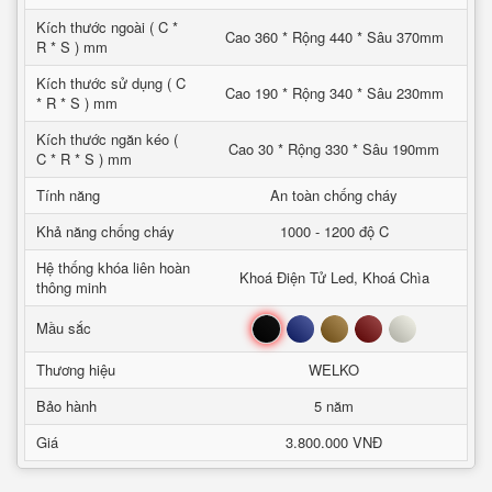
Kích thước ngoài ( C *
Cao 360 * Rộng 440 * Sâu 370mm
R * S ) mm
Kích thước sử dụng ( C
Cao 190 * Rộng 340 * Sâu 230mm
* R * S ) mm
Kích thước ngăn kéo (
Cao 30 * Rộng 330 * Sâu 190mm
C * R * S ) mm
Tính năng
An toàn chống cháy
Khả năng chống cháy
1000 - 1200 độ C
Hệ thống khóa liên hoàn
Khoá Điện Tử Led, Khoá Chìa
thông minh
Đen
Xanh
Nâu
Đỏ
Trắng
Mầu sắc
Thương hiệu
WELKO
Bảo hành
5 năm
Giá
3.800.000 VNĐ