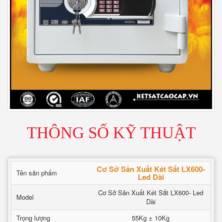
THÔNG SỐ KỸ THUẬT
Cơ Sở Sản Xuất Két Sắt LX600-
Tên sản phẩm
Led Dài
Cơ Sở Sản Xuất Két Sắt LX600- Led
Model
Dài
Trọng lượng
55Kg ± 10Kg