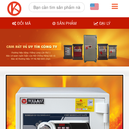
ĐỔI MÃ
SẢN PHẨM
ĐẠI LÝ