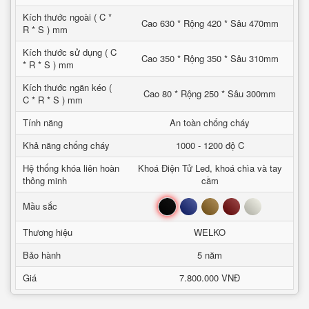
Kích thước ngoài ( C *
Cao 630 * Rộng 420 * Sâu 470mm
R * S ) mm
Kích thước sử dụng ( C
Cao 350 * Rộng 350 * Sâu 310mm
* R * S ) mm
Kích thước ngăn kéo (
Cao 80 * Rộng 250 * Sâu 300mm
C * R * S ) mm
Tính năng
An toàn chống cháy
Khả năng chống cháy
1000 - 1200 độ C
Hệ thống khóa liên hoàn
Khoá Điện Tử Led, khoá chìa và tay
thông minh
cầm
Đen
Xanh
Nâu
Đỏ
Trắng
Mầu sắc
Thương hiệu
WELKO
Bảo hành
5 năm
Giá
7.800.000 VNĐ