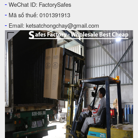
-
WeChat ID: FactorySafes
-
Mã số thuế: 0101391913
-
Email: ketsatchongchay@gmail.com