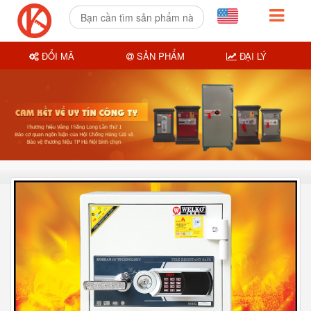
ĐỔI MÃ
SẢN PHẨM
ĐẠI LÝ