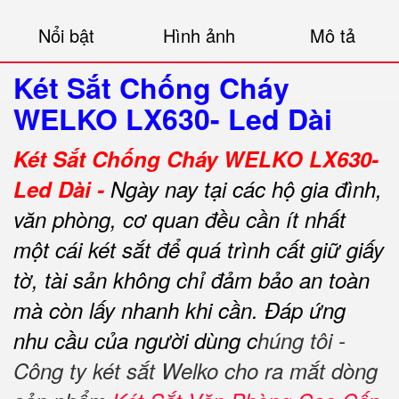
Nổi bật
Hình ảnh
Mô tả
Két Sắt Chống Cháy
WELKO LX630- Led Dài
Két Sắt Chống Cháy WELKO LX630-
Led Dài -
Ngày nay tại các hộ gia đình,
văn phòng, cơ quan đều cần ít nhất
một cái két sắt để quá trình cất giữ giấy
tờ, tài sản không chỉ đảm bảo an toàn
mà còn lấy nhanh khi cần.
Đáp ứng
nhu cầu của người dùng c
húng tôi -
Công ty két sắt Welko cho ra mắt dòng