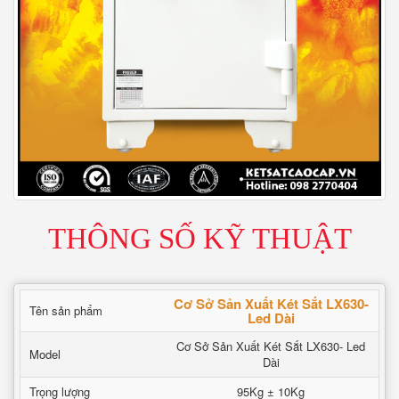
THÔNG SỐ KỸ THUẬT
Cơ Sở Sản Xuất Két Sắt LX630-
Tên sản phẩm
Led Dài
Cơ Sở Sản Xuất Két Sắt LX630- Led
Model
Dài
Trọng lượng
95Kg ± 10Kg