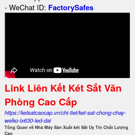
-
WeChat ID:
FactorySafes
Link Liên Kết Két Sắt Văn
Phòng Cao Cấp
https://ketsatcaocap.vn/chi-tiet/ket-sat-chong-chay-
welko-lx630-led-dai
Tổng Quan về Nhà Máy Sản Xuất két Sắt Uy Tín Chất Lượng
Cao