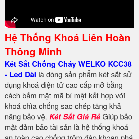
Hệ Thống Khoá Liên Hoàn
Thông Minh
Két Sắt Chống Cháy WELKO KCC38
là dòng sản phẩm két sắt sử
- Led Dài
dụng khoá điện tử cao cấp mở bằng
cách bấm mật mã bí mật kết hợp với
khoá chìa chống sao chép tăng khả
năng bảo vệ.
Giúp bảo
Két Sắt Giá Rẻ
mật đảm bảo tài sản là hệ thống khoá
an toàn cao chống trộm đập khoan phá