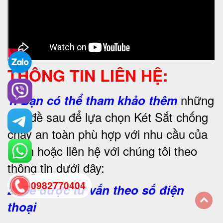
THÔNG TIN LIÊN HỆ:
những
1.
Bạn có thể tham khảo thêm
vấn đề sau để lựa chọn Két Sắt chống
cháy an toàn phù hợp với nhu cầu của
mình hoặc liên hệ với chúng tôi theo
thông tin dưới đây:
0982770404
2. Để được tư vấn theo số điện
thoại
back