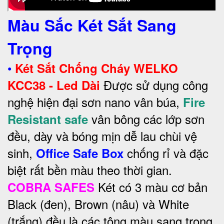
Màu Sắc Két Sắt Sang
Trọng
•
Két Sắt Chống Cháy WELKO
Được sử dụng công
KCC38 - Led Dài
nghệ hiện đại sơn nano vân búa,
Fire
vân bông các lớp sơn
Resistant safe
đều, dày và bóng mịn dễ lau chùi vệ
sinh,
chống rỉ và đặc
Office Safe Box
biệt rất bền màu theo thời gian.
Két có 3 màu cơ bản
COBRA SAFES
Black (đen), Brown (nâu) và White
(trắng) đều là các tông màu sang trọng