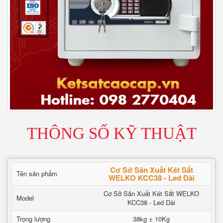
THÔNG SỐ KỸ THUẬT
Cơ Sở Sản Xuất Két Sắt
Tên sản phẩm
WELKO KCC38 - Led Dài
Cơ Sở Sản Xuất Két Sắt WELKO
Model
KCC38 - Led Dài
Trọng lượng
38kg ± 10Kg