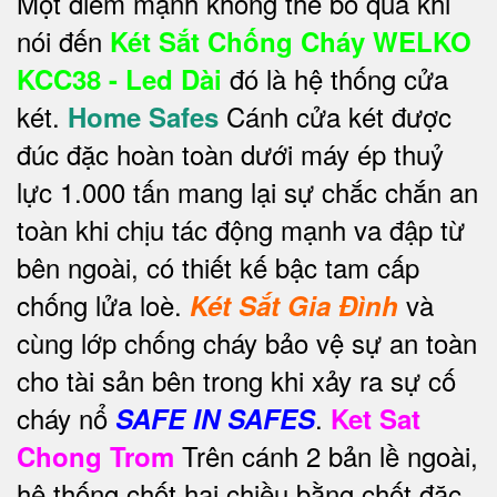
Một điểm mạnh không thể bỏ qua khi
nói đến
Két Sắt Chống Cháy WELKO
đó là hệ thống cửa
KCC38 - Led Dài
két.
Cánh cửa két được
Home Safes
đúc đặc hoàn toàn dưới máy ép thuỷ
lực 1.000 tấn mang lại sự chắc chắn an
toàn khi chịu tác động mạnh va đập từ
bên ngoài, có thiết kế bậc tam cấp
chống lửa loè.
và
Két Sắt Gia Đình
cùng lớp chống cháy bảo vệ sự an toàn
cho tài sản bên trong khi xảy ra sự cố
cháy nổ
.
SAFE IN SAFES
Ket Sat
Trên cánh 2 bản lề ngoài,
Chong Trom
hệ thống chốt hai chiều bằng chốt đặc