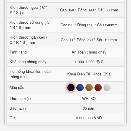
Kích thước ngoài ( C *
Cao 360 * Rộng 390 * Sâu 380mm
R * S ) mm
Kích thước sử dụng ( C
Cao190 * Rộng 290 * Sâu 240mm
* R * S ) mm
Kích thước ngăn kéo (
Cao 30 * Rộng 280 * Sâu 190mm
C * R * S ) mm
Tính năng
An Toàn chống cháy
Khả năng chống cháy
1.000-1.200 độ C
Hệ thống khóa liên hoàn
Khoá Điện Tử, Khóa Chìa
thông minh
Đen
Xanh
Nâu
Đỏ
Trắng
Mầu sắc
Thương hiệu
WELKO
Bảo hành
05 năm
Giá
3.600.000 VNĐ