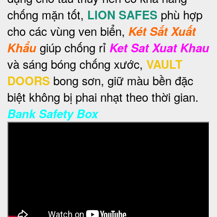
chống mặn tốt,
phù hợp
LION SAFES
cho các vùng ven biển,
Két Sắt Xuất
giúp chống rỉ
Khẩu
Ket Sat Xuat Khau
và sáng bóng chống xước,
VAULT
bong sơn, giữ màu bền đặc
DOORS
biệt không bị phai nhạt theo thời gian.
Bank Safety Box