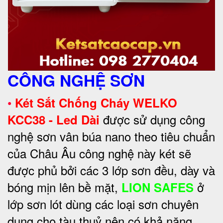
CÔNG NGHỆ SƠN
•
Két Sắt Chống Cháy WELKO
được sử dụng công
KCC38 - Led Dài
nghệ sơn vân búa nano theo tiêu chuẩn
của Châu Âu công nghệ này két sẽ
được phủ bởi các 3 lớp sơn đều, dày và
bóng mịn lên bề mặt,
ở
LION SAFES
lớp sơn lót dùng các loại sơn chuyên
dụng cho tàu thuỷ nên có khả năng