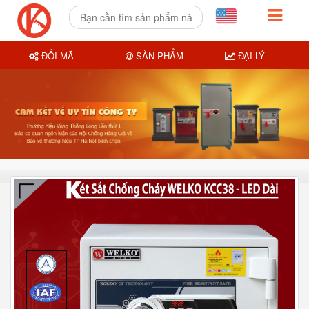
ĐỔI MÃ
SẢN PHẨM
ĐẠI LÝ