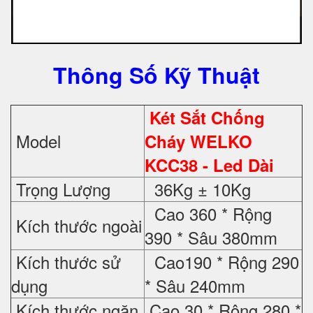
Thông Số Kỹ Thuật
Két Sắt Chống
Model
Cháy WELKO
KCC38 - Led Dài
Trọng Lượng
36Kg ± 10Kg
Cao 360 * Rộng
Kích thước ngoài
390 * Sâu 380mm
Kích thước sử
Cao190 * Rộng 290
dụng
* Sâu 240mm
Kích thước ngăn
Cao 30 * Rộng 280 *