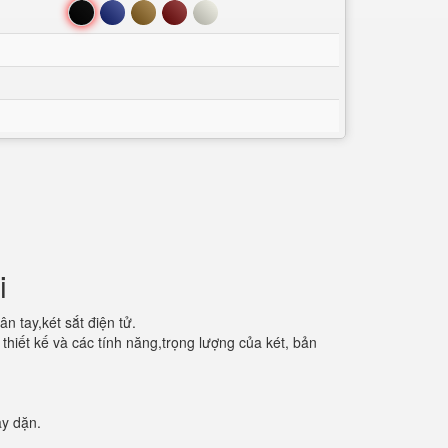
Đen
Xanh
Nâu
Đỏ
Trắng
i
n tay,két sắt điện tử.
 thiết kế và các tính năng,trọng lượng của két, bản
ày dặn.