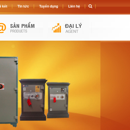
 két
Tin tức
Tuyển dụng
Liên hệ