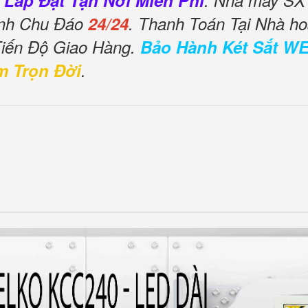
 Lắp Đặt Tận Nơi Miễn Phí
. Nhà máy SX 
ình Chu Đáo
24/24
. Thanh Toán Tại Nhà ho
Tiến Độ Giao Hàng.
Bảo Hành Két Sắt W
m Trọn Đời
.