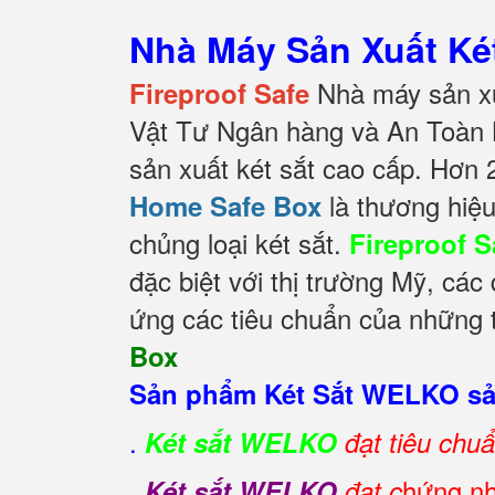
Nhà Máy Sản Xuất K
Nhà máy sản xu
Fireproof Safe
Vật Tư Ngân hàng và An Toàn 
sản xuất két sắt cao cấp. Hơn 
là thương hiệu
Home Safe Box
chủng loại két sắt.
Fireproof S
đặc biệt với thị trường Mỹ, các
ứng các tiêu chuẩn của những t
Box
Sản phẩm Két Sắt WELKO sản
.
Két sắt WELKO
đạt tiêu chu
.
hứng nh
Két sắt WELKO
đạt c