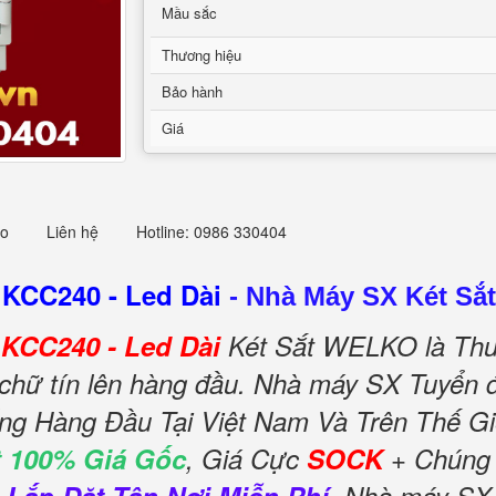
Mầu sắc
Thương hiệu
Bảo hành
Giá
eo
Liên hệ
Hotline: 0986 330404
KCC240 - Led Dài
-
Nhà Máy SX Két Sắt
KCC240 - Led Dài
Két Sắt WELKO là Thư
chữ tín lên hàng đầu. Nhà máy SX Tuyển đ
ếng Hàng Đầu Tại Việt Nam Và Trên Thế Gi
 100% Giá Gốc
, Giá Cực
SOCK
+ Chúng 