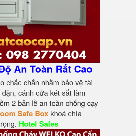
Độ An Toàn Rất Cao
ạo chắc chắn nhằm bảo vệ tài
 dặn, cánh cửa két sắt làm
m 2 bản lề an toàn chống cạy
khoá chìa
Room Safe Box
trọng.
Hotel Safes