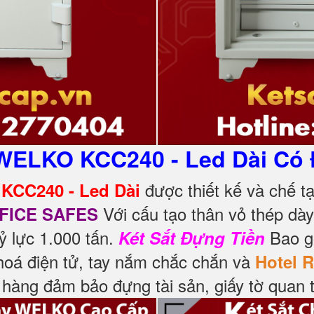
WELKO KCC240 - Led Dài Có 
được thiết kế và chế t
KCC240 - Led Dài
Với cấu tạo thân vỏ thép dày
FICE SAFES
ỷ lực 1.000 tấn.
Bao gồ
Két Sắt Đựng Tiền
hoá điện tử, tay nắm chắc chắn và
Hotel 
hàng đảm bảo đựng tài sản, giấy tờ quan 