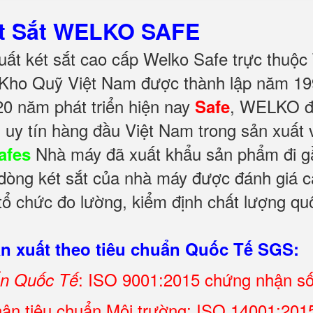
ét Sắt WELKO SAFE
ất két sắt cao cấp Welko Safe trực thuộc
Kho Quỹ Việt Nam được thành lập năm 199
20 năm phát triển hiện nay
, WELKO đư
Safe
 uy tín hàng đầu Việt Nam trong sản xuất
Nhà máy đã xuất khẩu sản phẩm đi gần
afes
 dòng két sắt của nhà máy được đánh giá ca
ổ chức đo lường, kiểm định chất lượng quố
 xuất theo tiêu chuẩn Quốc Tế SGS:
: ISO 9001:2015 chứng nhận s
ẩn Quốc Tế
ận tiêu chuẩn Môi trường: ISO 14001:2015 