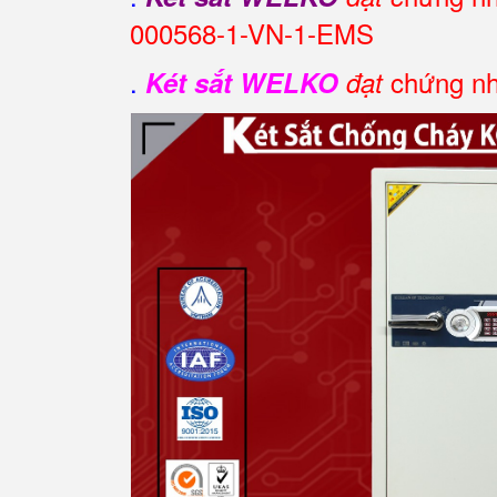
000568-1-VN-1-EMS
.
chứng nh
Két sắt WELKO
đạt