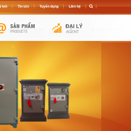
 két
Tin tức
Tuyển dụng
Liên hệ