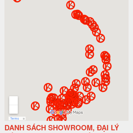
DANH SÁCH SHOWROOM, ĐẠI LÝ