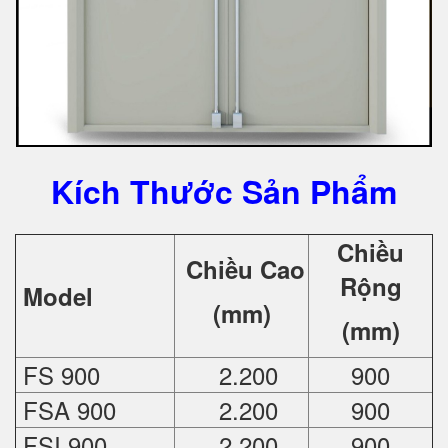
Kích Thước Sản Phẩm
Chiều
Chiều Cao
Rộng
Model
(mm)
(mm)
FS 900
2.200
900
FSA 900
2.200
900
FSI 900
2.200
900