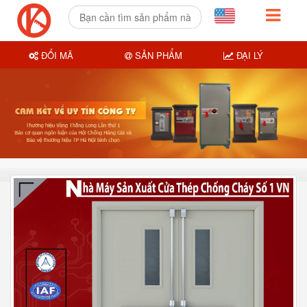
ĐỔI MÃ
SẢN PHẨM
ĐẠI LÝ