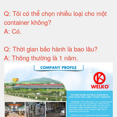
Q:
Tôi có thể chọn nhiều loại cho một
container không
?
A:
Có
.
Q: T
hời gian bảo hành
là bao lâu?
A: Thông thường là 1 năm.