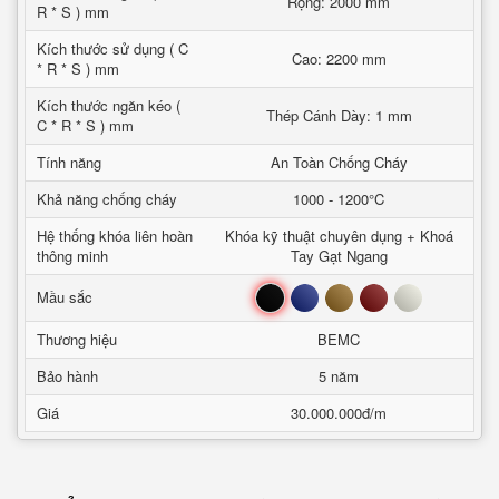
Rộng: 2000 mm
R * S ) mm
Kích thước sử dụng ( C
Cao: 2200 mm
* R * S ) mm
Kích thước ngăn kéo (
Thép Cánh Dày: 1 mm
C * R * S ) mm
Tính năng
An Toàn Chống Cháy
Khả năng chống cháy
1000 - 1200°C
Hệ thống khóa liên hoàn
Khóa kỹ thuật chuyên dụng + Khoá
thông minh
Tay Gạt Ngang
Đen
Xanh
Nâu
Đỏ
Trắng
Mầu sắc
Thương hiệu
BEMC
Bảo hành
5 năm
Giá
30.000.000đ/m