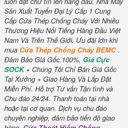
luôn đặt chữ tín lên hàng đầu.
Nhà Máy
Sản Xuất Tuyển Đại Lý Cấp 1 Cung
Cấp Cửa Thép Chống Cháy Với Nhiều
Thương Hiệu Nổi Tiếng Hàng Đầu Việt
Nam Và Trên Thế Giới.
Ưu đãi lớn khi
mua
Cửa Thép Chống Cháy BEMC
.
Đảm Bảo Giá Gốc 100%,
Giá Cực
SOCK
+ Chúng Tôi Chỉ Bán Giá Gốc
Tại Xưởng + Giao Hàng Và Lắp Đặt
Miễn Phí
.
Hỗ trợ Tư vấn Tận tình và
Chu đáo 24/24.
Thanh toán tại nhà
hoặc tại cơ quan.
Dịch vụ chu đáo
chuyên nghiệp, đảm bảo tiến độ giao
hàng.
Cửa Thoát Hiểm Chống