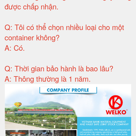
được chấp nhận
.
Q:
Tôi có thể chọn nhiều loại cho một
container không
?
A:
Có
.
Q: T
hời gian bảo hành
là bao lâu?
A: Thông thường là 1 năm.