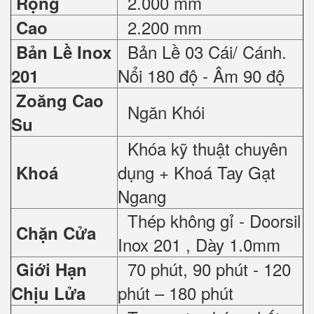
2.000 mm
Rộng
2.200 mm
Cao
Bản Lề 03 Cái/ Cánh.
Bản Lề Inox
Nổi 180 độ - Âm 90 độ
201
Zoăng Cao
Ngăn Khói
Su
Khóa kỹ thuật chuyên
dụng + Khoá Tay Gạt
Khoá
Ngang
Thép không gỉ - Doorsil
Chặn Cửa
Inox 201 , Dày 1.0mm
70 phút, 90 phút - 120
Giới Hạn
phút – 180 phút
Chịu Lửa