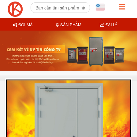
ĐỔI MÃ
SẢN PHẨM
ĐẠI LÝ