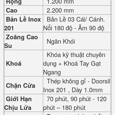
1.200 mm
Rộng
2.200 mm
Cao
Bản Lề 03 Cái/ Cánh.
Bản Lề Inox
Nổi 180 độ - Âm 90 độ
201
Zoăng Cao
Ngăn Khói
Su
Khóa kỹ thuật chuyên
dụng + Khoá Tay Gạt
Khoá
Ngang
Thép không gỉ - Doorsil
Chặn Cửa
Inox 201 , Dày 1.0mm
70 phút, 90 phút - 120
Giới Hạn
phút – 180 phút
Chịu Lửa