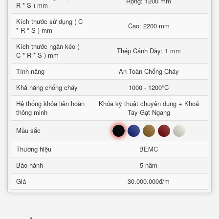
Rộng: 1200 mm
R * S ) mm
Kích thước sử dụng ( C
Cao: 2200 mm
* R * S ) mm
Kích thước ngăn kéo (
Thép Cánh Dày: 1 mm
C * R * S ) mm
Tính năng
An Toàn Chống Cháy
Khả năng chống cháy
1000 - 1200°C
Hệ thống khóa liên hoàn
Khóa kỹ thuật chuyên dụng + Khoá
thông minh
Tay Gạt Ngang
Đen
Xanh
Nâu
Đỏ
Trắng
Mầu sắc
Thương hiệu
BEMC
Bảo hành
5 năm
Giá
30.000.000đ/m