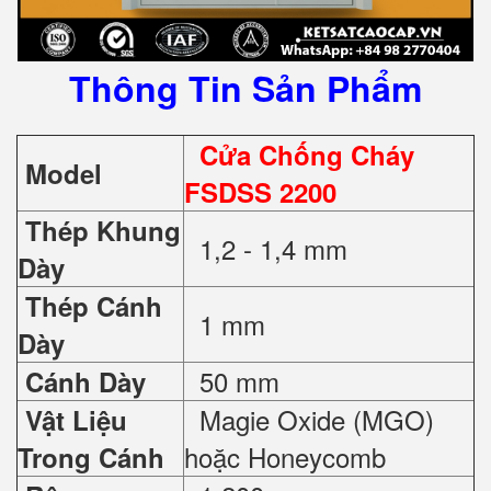
Thông Tin Sản Phẩm
Cửa Chống Cháy
Model
FSDSS 2200
Thép Khung
1,2 - 1,4 mm
Dày
Thép Cánh
1 mm
Dày
50 mm
Cánh Dày
Magie Oxide (MGO)
Vật Liệu
hoặc Honeycomb
Trong Cánh