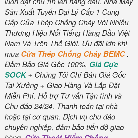
luôn đặt chữ tín lên hàng đầu.
Nhà Máy
Sản Xuất Tuyển Đại Lý Cấp 1 Cung
Cấp Cửa Thép Chống Cháy Với Nhiều
Thương Hiệu Nổi Tiếng Hàng Đầu Việt
Nam Và Trên Thế Giới.
Ưu đãi lớn khi
mua
Cửa Thép Chống Cháy BEMC
.
Đảm Bảo Giá Gốc 100%,
Giá Cực
SOCK
+ Chúng Tôi Chỉ Bán Giá Gốc
Tại Xưởng + Giao Hàng Và Lắp Đặt
Miễn Phí
.
Hỗ trợ Tư vấn Tận tình và
Chu đáo 24/24.
Thanh toán tại nhà
hoặc tại cơ quan.
Dịch vụ chu đáo
chuyên nghiệp, đảm bảo tiến độ giao
hàng.
Cửa Thoát Hiểm Chống