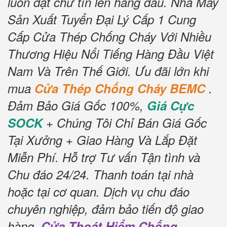
luôn đặt chữ tín lên hàng đầu.
Nhà Máy
Sản Xuất Tuyển Đại Lý Cấp 1 Cung
Cấp Cửa Thép Chống Cháy Với Nhiều
Thương Hiệu Nổi Tiếng Hàng Đầu Việt
Nam Và Trên Thế Giới.
Ưu đãi lớn khi
mua
Cửa Thép Chống Cháy BEMC
.
Đảm Bảo Giá Gốc 100%,
Giá Cực
SOCK
+ Chúng Tôi Chỉ Bán Giá Gốc
Tại Xưởng + Giao Hàng Và Lắp Đặt
Miễn Phí
.
Hỗ trợ Tư vấn Tận tình và
Chu đáo 24/24.
Thanh toán tại nhà
hoặc tại cơ quan.
Dịch vụ chu đáo
chuyên nghiệp, đảm bảo tiến độ giao
hàng.
Cửa Thoát Hiểm Chống