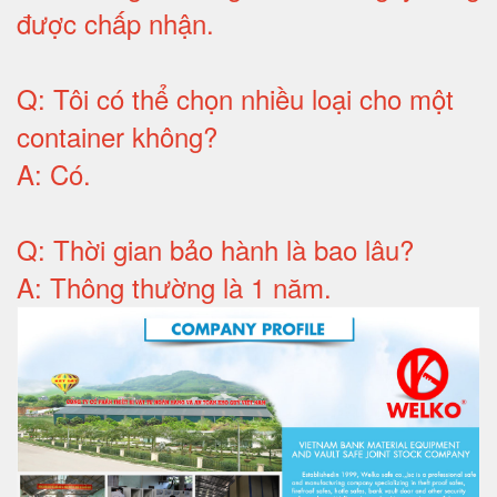
được chấp nhận
.
Q:
Tôi có thể chọn nhiều loại cho một
container không
?
A:
Có
.
Q: T
hời gian bảo hành
là bao lâu?
A: Thông thường là 1 năm.