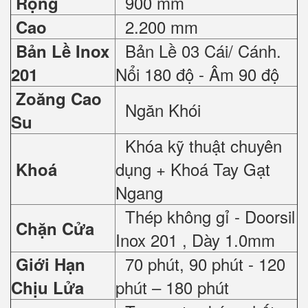
900 mm
Rộng
2.200 mm
Cao
Bản Lề 03 Cái/ Cánh.
Bản Lề Inox
Nổi 180 độ - Âm 90 độ
201
Zoăng Cao
Ngăn Khói
Su
Khóa kỹ thuật chuyên
dụng + Khoá Tay Gạt
Khoá
Ngang
Thép không gỉ - Doorsil
Chặn Cửa
Inox 201 , Dày 1.0mm
70 phút, 90 phút - 120
Giới Hạn
phút – 180 phút
Chịu Lửa