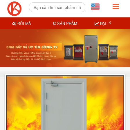
ĐỔI MÃ
SẢN PHẨM
ĐẠI LÝ