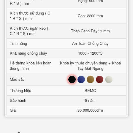
Rộng: 900 mm
R * S ) mm
Kích thước sử dụng ( C
Cao: 2200 mm
* R * S ) mm
Kích thước ngăn kéo (
Thép Cánh Dày: 1 mm
C * R * S ) mm
Tính năng
An Toàn Chống Cháy
Khả năng chống cháy
1000 - 1200°C
Hệ thống khóa liên hoàn
Khóa kỹ thuật chuyên dụng + Khoá
thông minh
Tay Gạt Ngang
Đen
Xanh
Nâu
Đỏ
Trắng
Mầu sắc
Thương hiệu
BEMC
Bảo hành
5 năm
Giá
30.000.000đ/m