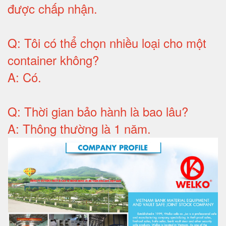
được chấp nhận
.
Q:
Tôi có thể chọn nhiều loại cho một
container không
?
A:
Có
.
Q: T
hời gian bảo hành
là bao lâu?
A: Thông thường là 1 năm.