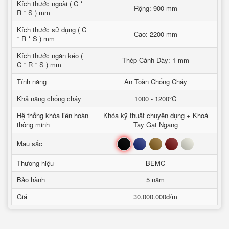
Kích thước ngoài ( C *
Rộng: 900 mm
R * S ) mm
Kích thước sử dụng ( C
Cao: 2200 mm
* R * S ) mm
Kích thước ngăn kéo (
Thép Cánh Dày: 1 mm
C * R * S ) mm
Tính năng
An Toàn Chống Cháy
Khả năng chống cháy
1000 - 1200°C
Hệ thống khóa liên hoàn
Khóa kỹ thuật chuyên dụng + Khoá
thông minh
Tay Gạt Ngang
Đen
Xanh
Nâu
Đỏ
Trắng
Mầu sắc
Thương hiệu
BEMC
Bảo hành
5 năm
Giá
30.000.000đ/m