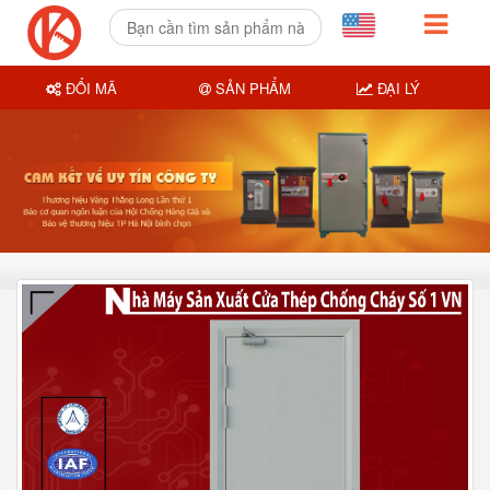
ĐỔI MÃ
SẢN PHẨM
ĐẠI LÝ